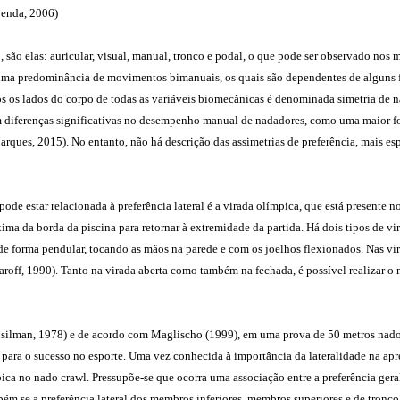
Benda, 2006)
ão elas: auricular, visual, manual, tronco e podal, o que pode ser observado nos 
á uma predominância de movimentos bimanuais, os quais são dependentes de alguns 
os lados do corpo de todas as variáveis biomecânicas é denominada simetria de nad
am diferenças significativas no desempenho manual de nadadores, como uma maior f
ues, 2015). No entanto, não há descrição das assimetrias de preferência, mais esp
 estar relacionada à preferência lateral é a virada olímpica, que está presente no
 da borda da piscina para retornar à extremidade da partida. Há dois tipos de vira
de forma pendular, tocando as mãos na parede e com os joelhos flexionados. Nas vi
 Garoff, 1990). Tanto na virada aberta como também na fechada, é possível realizar 
ilman, 1978) e de acordo com Maglischo (1999), em uma prova de 50 metros nado l
l para o sucesso no esporte. Uma vez conhecida à importância da lateralidade na 
mpica no nado crawl. Pressupõe-se que ocorra uma associação entre a preferência gera
ém se a preferência lateral dos membros inferiores, membros superiores e de tronco 