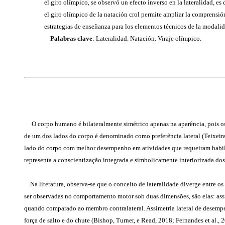
el giro olímpico, se observó un efecto inverso en la lateralidad, es
el giro olímpico de la natación crol permite ampliar la comprensión
estrategias de enseñanza para los elementos técnicos de la modalid
Palabras clave
: Lateralidad. Natación. Viraje olímpico.
O corpo humano é bilateralmente simétrico apenas na aparência, pois o
de um dos lados do corpo é denominado como preferência lateral (Teixeira,
lado do corpo com melhor desempenho em atividades que requeiram habilida
representa a conscientização integrada e simbolicamente interiorizada do
Na literatura, observa-se que o conceito de lateralidade diverge entre os 
ser observadas no comportamento motor sob duas dimensões, são elas: assim
quando comparado ao membro contralateral. Assimetria lateral de desempen
força de salto e do chute (Bishop, Turner, e Read, 2018; Fernandes et al.,