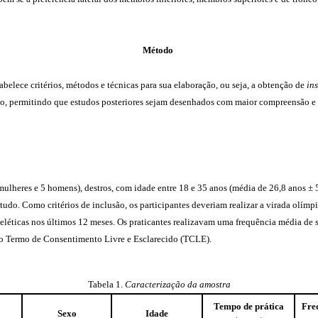
Método
abelece critérios, métodos e técnicas para sua elaboração, ou seja, a obtenção de
in
o, permitindo que estudos posteriores sejam desenhados com maior compreensão e p
ulheres e 5 homens), destros, com idade entre 18 e 35 anos (média de 26,8 anos ± 5
studo. Como critérios de inclusão, os participantes deveriam realizar a virada olím
léticas nos últimos 12 meses. Os praticantes realizavam uma frequência média de 
m o Termo de Consentimento Livre e Esclarecido (TCLE).
Tabela 1.
Caracterização da amostra
Tempo de prática
Fre
Sexo
Idade