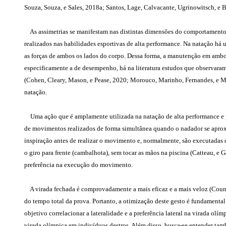
Souza, Souza, e Sales, 2018a; Santos, Lage, Calvacante, Ugrinowitsch, e 
As assimetrias se manifestam nas distintas dimensões do comportamento, s
realizados nas habilidades esportivas de alta performance. Na natação h
as forças de ambos os lados do corpo. Dessa forma, a manutenção em ambos 
especificamente a de desempenho, há na literatura estudos que observar
(Cohen, Cleary, Mason, e Pease, 2020; Morouco, Marinho, Fernandes, e Marq
natação.
Uma ação que é amplamente utilizada na natação de alta performance e pode
de movimentos realizados de forma simultânea quando o nadador se aproxima
inspiração antes de realizar o movimento e, normalmente, são executadas 
o giro para frente (cambalhota), sem tocar as mãos na piscina (Catteau, e
preferência na execução do movimento.
A virada fechada é comprovadamente a mais eficaz e a mais veloz (Couns
do tempo total da prova. Portanto, a otimização deste gesto é fundamenta
objetivo correlacionar a lateralidade e a preferência lateral na virada olí
virada olímpica em indivíduos destros. Além disso, busca-se entender tamb