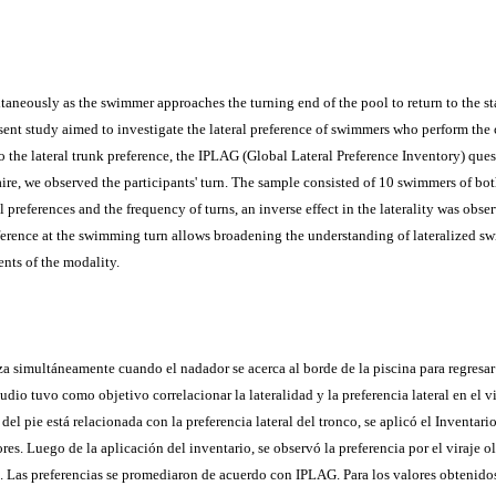
usly as the swimmer approaches the turning end of the pool to return to the start
ent study aimed to investigate the lateral preference of swimmers who perform the c
to the lateral trunk preference, the IPLAG (Global Lateral Preference Inventory) ques
aire, we observed the participants' turn. The sample consisted of 10 swimmers of bo
references and the frequency of turns, an inverse effect in the laterality was obser
preference at the swimming turn allows broadening the understanding of lateralized 
ents of the modality.
imultáneamente cuando el nadador se acerca al borde de la piscina para regresar al 
udio tuvo como objetivo correlacionar la lateralidad y la preferencia lateral en el vi
y del pie está relacionada con la preferencia lateral del tronco, se aplicó el Inventa
iores. Luego de la aplicación del inventario, se observó la preferencia por el viraje
 Las preferencias se promediaron de acuerdo con IPLAG. Para los valores obtenidos 