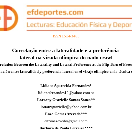
ISSN 1514-3465
Correlação entre a lateralidade e a preferência
lateral na virada olímpica do nado crawl
relation Between the Laterality and Lateral Preference at the Flip Turn of Frees
ación entre lateralidad y preferencia lateral en el viraje olímpico en la técnica 
Lidiane Aparecida Fernandes*
lidianefernandes12@yahoo.com.br
Lorrany Grazielle Santos Souza**
lorranygrazielle@yahoo.com.br
Enzo Gomes Azevedo***
enzoaazevedo@gmail.com
Bárbara de Paula Ferreira****