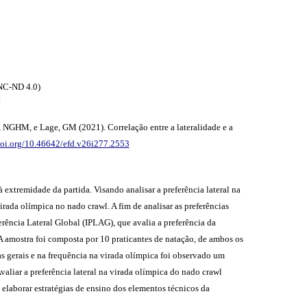
NC-ND 4.0)
t
 NGHM, e Lage, GM (2021). Correlação entre a lateralidade e a
doi.org/10.46642/efd.v26i277.2553
xtremidade da partida. Visando analisar a preferência lateral na
irada olímpica no nado crawl. A fim de analisar as preferências
ferência Lateral Global (IPLAG), que avalia a preferência da
 A amostra foi composta por 10 praticantes de natação, de ambos os
as gerais e na frequência na virada olímpica foi observado um
valiar a preferência lateral na virada olímpica do nado crawl
 elaborar estratégias de ensino dos elementos técnicos da