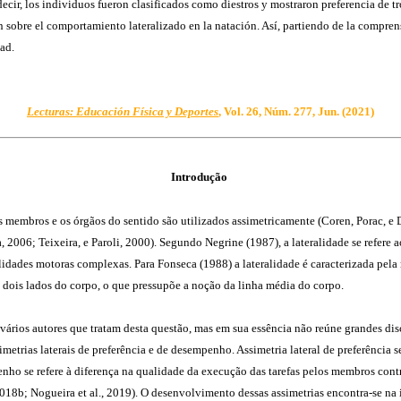
 decir, los individuos fueron clasificados como diestros y mostraron preferencia de t
 sobre el comportamiento lateralizado en la natación. Así, partiendo de la comprensi
ad.
Lecturas: Educación Física y Deportes
, Vol. 26, Núm. 277, Jun. (2021)
Introdução
s membros e os órgãos do sentido são utilizados assimetricamente (Coren, Porac, e
 2006; Teixeira, e Paroli, 2000). Segundo Negrine (1987), a lateralidade se refere 
des motoras complexas. Para Fonseca (1988) a lateralidade é caracterizada pela re
s dois lados do corpo, o que pressupõe a noção da linha média do corpo.
vários autores que tratam desta questão, mas em sua essência não reúne grandes discr
etrias laterais de preferência e de desempenho. Assimetria lateral de preferência 
ho se refere à diferença na qualidade da execução das tarefas pelos membros contr
 2018b; Nogueira et al., 2019). O desenvolvimento dessas assimetrias encontra-se na 