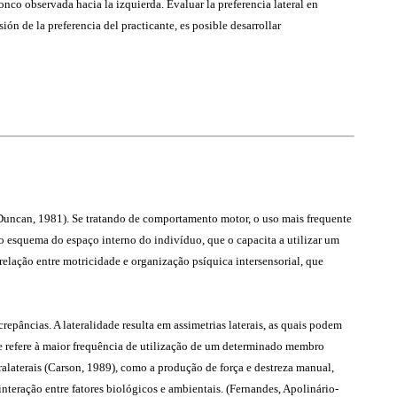
ronco observada hacia la izquierda. Evaluar la preferencia lateral en
ón de la preferencia del practicante, es posible desarrollar
 Duncan, 1981). Se tratando de comportamento motor, o uso mais frequente
ao esquema do espaço interno do indivíduo, que o capacita a utilizar um
lação entre motricidade e organização psíquica intersensorial, que
epâncias. A lateralidade resulta em assimetrias laterais, as quais podem
se refere à maior frequência de utilização de um determinado membro
alaterais (Carson, 1989), como a produção de força e destreza manual,
interação entre fatores biológicos e ambientais. (Fernandes, Apolinário-