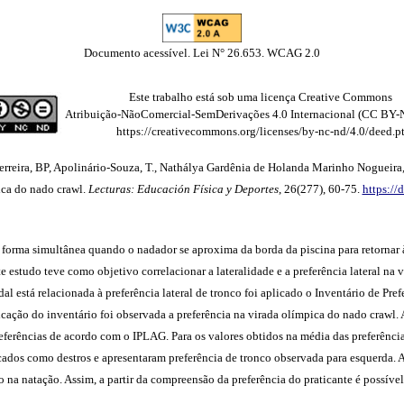
Documento acessível. Lei N° 26.653. WCAG 2.0
Este trabalho está sob uma licença Creative Commons
Atribuição-NãoComercial-SemDerivações 4.0 Internacional (CC BY-
https://creativecommons.org/licenses/by-nc-nd/4.0/deed.p
erreira, BP, Apolinário-Souza, T., Nathálya Gardênia de Holanda Marinho Nogueira,
pica do nado crawl.
Lecturas: Educación Física y Deportes
, 26(277), 60-75.
https://
rma simultânea quando o nadador se aproxima da borda da piscina para retornar à e
e estudo teve como objetivo correlacionar a lateralidade e a preferência lateral na v
dal está relacionada à preferência lateral de tronco foi aplicado o Inventário de Pre
licação do inventário foi observada a preferência na virada olímpica do nado crawl.
referências de acordo com o IPLAG. Para os valores obtidos na média das preferênci
ficados como destros e apresentaram preferência de tronco observada para esquerda. A
na natação. Assim, a partir da compreensão da preferência do praticante é possível