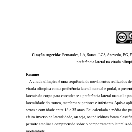
Citação sugerida
: Fernandes, LA, Souza, LGS, Azevedo, EG, F
preferência lateral na virada olím
Resumo
A virada olímpica é uma sequência de movimentos realizados de fo
virada olímpica com a preferência lateral manual e podal, o present
laterais do corpo para entender se a preferência lateral manual e po
lateralidade do tronco, membros superiores e inferiores. Após a ap
sexos e com idade entre 18 e 35 anos. Foi calculada a média das p
efeito inverso na lateralidade, ou seja, os indivíduos foram classi
permite ampliar a compreensão sobre o comportamento lateralizado 
modalidade.