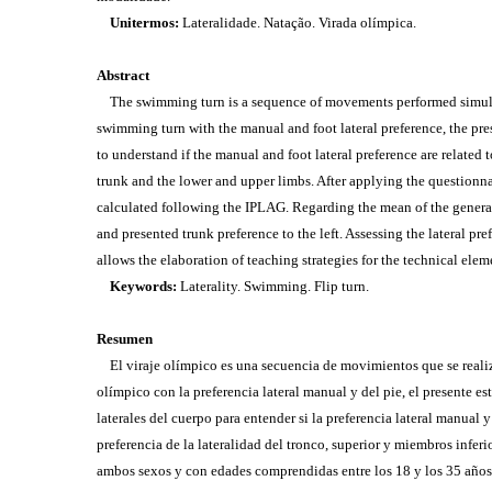
Unitermos:
Lateralidade. Natação. Virada olímpica.
Abstract
The swimming turn is a sequence of movements performed simultaneo
swimming turn with the manual and foot lateral preference, the pres
to understand if the manual and foot lateral preference are related 
trunk and the lower and upper limbs. After applying the questionn
calculated following the IPLAG. Regarding the mean of the general p
and presented trunk preference to the left. Assessing the lateral 
allows the elaboration of teaching strategies for the technical elem
Keywords:
Laterality. Swimming. Flip turn.
Resumen
El viraje olímpico es una secuencia de movimientos que se realiza s
olímpico con la preferencia lateral manual y del pie, el presente est
laterales del cuerpo para entender si la preferencia lateral manual 
preferencia de la lateralidad del tronco, superior y miembros infer
ambos sexos y con edades comprendidas entre los 18 y los 35 años.