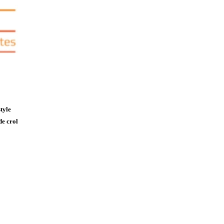
tyle
de crol