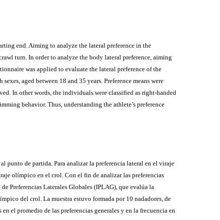
ing end. Aiming to analyze the lateral preference in the
rawl turn. In order to analyze the body lateral preference, aiming
tionnaire was applied to evaluate the lateral preference of the
th sexes, aged between 18 and 35 years. Preference means were
ved. In other words, the individuals were classified as right-handed
swimming behavior. Thus, understanding the athlete’s preference
punto de partida. Para analizar la preferencia lateral en el viraje
raje olímpico en el crol. Con el fin de analizar las preferencias
rio de Preferencias Laterales Globales (IPLAG), que evalúa la
 olímpico del crol. La muestra estuvo formada por 10 nadadores, de
en el promedio de las preferencias generales y en la frecuencia en