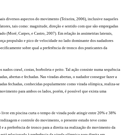
mais diversos aspectos do movimento (Teixeira, 2006), inclusive naqueles
fatores, tais como: magnitude, direção e sentido com que são empregadas
o (Moré, Carpes, e Castro, 2007). Em relação às assimetrias laterais,
orça propulsão e pico de velocidade no lado dominante dos nadadores
ecificamente sobre qual a preferência de tronco dos praticantes da
s nados crawl, costas, borboleta e peito. Tal ação consiste numa sequência
das, abertas e fechadas. Nas viradas abertas, o nadador consegue fazer a
radas fechadas, conhecidas popularmente como virada olímpica, realiza-se
o movimento para ambos os lados, porém, é possível que exista uma
ivre em piscina curta o tempo de virada pode atingir entre 20% e 38%
aprendizagem e controle do movimento, o presente estudo teve como
l e a preferência de tronco para a direita na realização do movimento da
está relacionada à preferência da virada olímpica para direita em