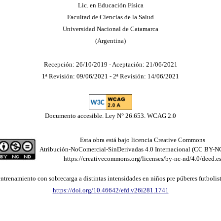
Lic. en Educación Física
Facultad de Ciencias de la Salud
Universidad Nacional de Catamarca
(Argentina)
Recepción: 26/10/2019 - Aceptación: 21/06/2021
1ª Revisión: 09/06/2021 - 2ª Revisión: 14/06/2021
Documento accesible. Ley N° 26.653. WCAG 2.0
Esta obra está bajo licencia Creative Commons
Atribución-NoComercial-SinDerivadas 4.0 Internacional (CC BY-N
https://creativecommons.org/licenses/by-nc-nd/4.0/deed.e
 entrenamiento con sobrecarga a distintas intensidades en niños pre púberes futbolis
https://doi.org/10.46642/efd.v26i281.1741