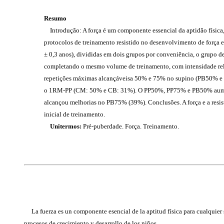
Resumo
Introdução: A força é um componente essencial da aptidão física,
protocolos de treinamento resistido no desenvolvimento de força e
± 0,3 anos), divididas em dois grupos por conveniência, o grupo d
completando o mesmo volume de treinamento, com intensidade rel
repetições máximas alcançáveis ​​a 50% e 75% no supino (PB50%
o 1RM-PP (CM: 50% e CB: 31%). O PP50%, PP75% e PB50% aument
alcançou melhorias no PB75% (39%). Conclusões. A força e a resis
inicial de treinamento.
Unitermos:
Pré-puberdade. Força. Treinamento.
La fuerza es un componente esencial de la aptitud física para cualquier
procesos de crecimiento y desarrollo de los niños.