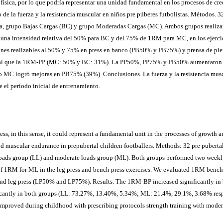
ísica, por lo que podría representar una unidad fundamental en los procesos de cre
de la fuerza y la resistencia muscular en niños pre púberes futbolistas. Métodos. 32
ia, grupo Bajas Cargas (BC) y grupo Moderadas Cargas (MC). Ambos grupos realiza
na intensidad relativa del 50% para BC y del 75% de 1RM para MC, en los ejercici
ones realizables al 50% y 75% en press en banco (PB50% y PB75%) y prensa de p
ual que la 1RM-PP (MC: 50% y BC: 31%). La PP50%, PP75% y PB50% aumentaron s
 MC logró mejoras en PB75% (39%). Conclusiones. La fuerza y la resistencia muscu
 el período inicial de entrenamiento.
ss, in this sense, it could represent a fundamental unit in the processes of growth
d muscular endurance in prepubertal children footballers. Methods: 32 pre pubertal c
loads group (LL) and moderate loads group (ML). Both groups performed two weekly 
% of 1RM for ML in the leg press and bench press exercises. We evaluated 1RM be
nd leg press (LP50% and LP75%). Results. The 1RM-BP increased significantly i
antly in both groups (LL: 73.27%, 13.40%, 5.34%; ML: 21.4%, 29.1%, 3.68% res
proved during childhood with prescribing protocols strength training with moderate