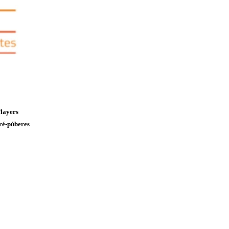
Players
pré-púberes