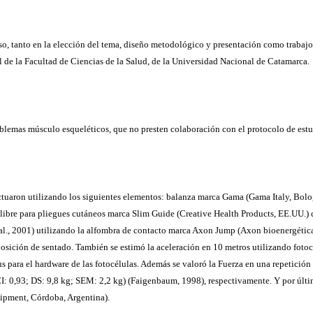
, tanto en la elección del tema, diseño metodológico y presentación como trabajo 
 de la Facultad de Ciencias de la Salud, de la Universidad Nacional de Catamarca.
blemas músculo esqueléticos, que no presten colaboración con el protocolo de estu
tuaron utilizando los siguientes elementos: balanza marca Gama (Gama Italy, Bolog
libre para pliegues cutáneos marca Slim Guide (Creative Health Products, EE.UU.) co
., 2001) utilizando la alfombra de contacto marca Axon Jump (Axon bioenergética d
sición de sentado. También se estimó la aceleración en 10 metros utilizando foto
us para el hardware de las fotocélulas. Además se valoró la Fuerza en una repetició
CI: 0,93; DS: 9,8 kg; SEM: 2,2 kg) (Faigenbaum, 1998), respectivamente. Y por úl
quipment, Córdoba, Argentina).