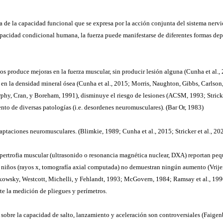
a de la capacidad funcional que se expresa por la acción conjunta del sistema nervi
acidad condicional humana, la fuerza puede manifestarse de diferentes formas depe
s produce mejoras en la fuerza muscular, sin producir lesión alguna (Cunha et al.
en la densidad mineral ósea (Cunha et al., 2015; Morris, Naughton, Gibbs, Carlso
y, Cran, y Boreham, 1991), disminuye el riesgo de lesiones (ACSM, 1993; Stricker e
ento de diversas patologías (i.e. desordenes neuromusculares). (Bar Or, 1983)
aptaciones neuromusculares. (Blimkie, 1989; Cunha et al., 2015; Stricker et al., 20
hipertrofia muscular (ultrasonido o resonancia magnética nuclear, DXA) reportan p
niños (rayos x, tomografía axial computada) no demuestran ningún aumento (Vrijen
sky, Westcott, Michelli, y Fehlandt, 1993; McGovern, 1984; Ramsay et al., 1990; S
e la medición de pliegues y perímetros.
 sobre la capacidad de salto, lanzamiento y aceleración son controversiales (Faig