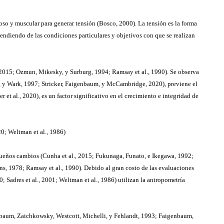
oso y muscular para generar tensión (Bosco, 2000). La tensión es la forma
ndiendo de las condiciones particulares y objetivos con que se realizan
, 2015; Ozmun, Mikesky, y Surburg, 1994; Ramsay et al., 1990). Se observa
n, y Wark, 1997; Stricker, Faigenbaum, y McCambridge, 2020), previene el
t al., 2020), es un factor significativo en el crecimiento e integridad de
20; Weltman et al., 1986)
equeños cambios (Cunha et al., 2015; Fukunaga, Funato, e Ikegawa, 1992;
s, 1978; Ramsay et al., 1990). Debido al gran costo de las evaluaciones
adres et al., 2001; Weltman et al., 1986) utilizan la antropometría
enbaum, Zaichkowsky, Westcott, Michelli, y Fehlandt, 1993; Faigenbaum,