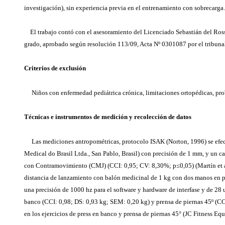
investigación), sin experiencia previa en el entrenamiento con sobrecarga.
El trabajo contó con el asesoramiento del Licenciado Sebastián del Rosso
grado, aprobado según resolución 113/09, Acta Nº 0301087 por el tribunal
Criterios de exclusión
Niños con enfermedad pediátrica crónica, limitaciones ortopédicas, pro
Técnicas e instrumentos de medición y recolección de datos
Las mediciones antropométricas, protocolo ISAK (Norton, 1996) se efec
Medical do Brasil Ltda., San Pablo, Brasil) con precisión de 1 mm, y un ca
con Contramovimiento (CMJ) (CCI: 0,95; CV: 8,30%; p≤0,05) (Martín et al
distancia de lanzamiento con balón medicinal de 1 kg con dos manos en po
una precisión de 1000 hz para el software y hardware de interfase y de 28 
banco (CCI: 0,98; DS: 0,93 kg; SEM: 0,20 kg) y prensa de piernas 45º (C
en los ejercicios de press en banco y prensa de piernas 45° (JC Fitness E