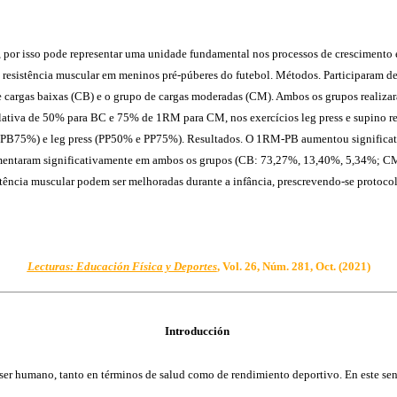
 por isso pode representar uma unidade fundamental nos processos de crescimento e
 resistência muscular em meninos pré-púberes do futebol. Métodos. Participaram de
e cargas baixas (CB) e o grupo de cargas moderadas (CM). Ambos os grupos realizar
ativa de 50% para BC e 75% de 1RM para CM, nos exercícios leg press e supino r
 e PB75%) e leg press (PP50% e PP75%). Resultados. O 1RM-PB aumentou signific
aram significativamente em ambos os grupos (CB: 73,27%, 13,40%, 5,34%; CM:
tência muscular podem ser melhoradas durante a infância, prescrevendo-se protoco
Lecturas: Educación Física y Deportes
, Vol. 26, Núm. 281, Oct. (2021)
Introducción
 ser humano, tanto en términos de salud como de rendimiento deportivo. En este sen