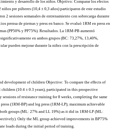
cimiento y desarrollo de los niños. Objetivo: Comparar los efectos
 niños pre púberes (10,4 ± 0,3 años) participaron de este estudio
ron 2 sesiones semanales de entrenamiento con sobrecarga durante
os prensa de piernas y press en banco. Se evaluó 1RM en press en
iernas (PP50% y PP75%). Resultados. La 1RM-PB aumentó
ignificativamente en ambos grupos (BC: 73,27%, 13,40%,
lar pueden mejorar durante la niñez con la prescripción de
 and development of children Objective: To compare the effects of
hildren (10.4 ± 0.3 years), participated in this prospective
sessions of resistance training for 8 weeks, completing the same
nch press (1RM-BP) and leg press (1RM-LP); maximum achievable
n both groups (ML: 27% and LL 19%) as it did in 1RM-LP (ML:
pectively). Only the ML group achieved improvements in BP75%
 loads during the initial period of training.