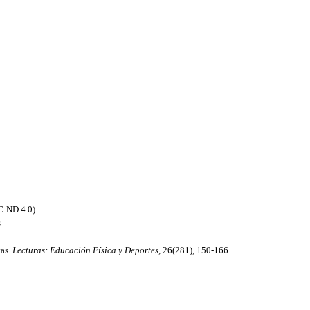
C-ND 4.0)
s
tas.
Lecturas: Educación Física y Deportes
, 26(281), 150-166.