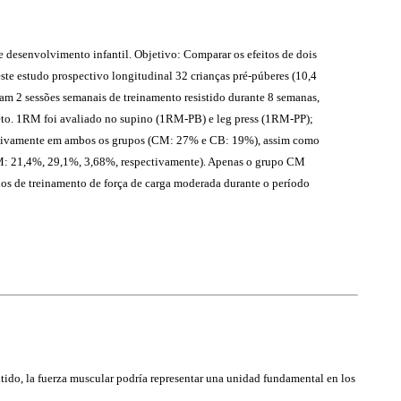
 desenvolvimento infantil. Objetivo: Comparar os efeitos de dois
ste estudo prospectivo longitudinal 32 crianças pré-púberes (10,4
am 2 sessões semanais de treinamento resistido durante 8 semanas,
eto. 1RM foi avaliado no supino (1RM-PB) e leg press (1RM-PP);
ativamente em ambos os grupos (CM: 27% e CB: 19%), assim como
 21,4%, 29,1%, 3,68%, respectivamente). Apenas o grupo CM
los de treinamento de força de carga moderada durante o período
tido, la fuerza muscular podría representar una unidad fundamental en los