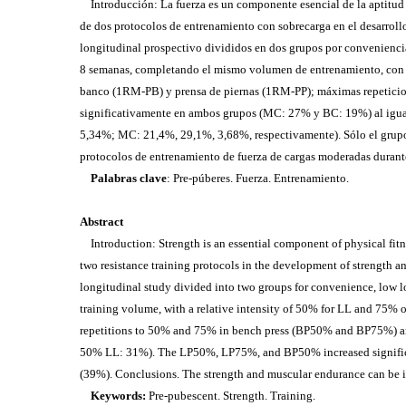
Introducción: La fuerza es un componente esencial de la aptitud f
de dos protocolos de entrenamiento con sobrecarga en el desarrollo 
longitudinal prospectivo divididos en dos grupos por convenienc
8 semanas, completando el mismo volumen de entrenamiento, con u
banco (1RM-PB) y prensa de piernas (1RM-PP); máximas repetici
significativamente en ambos grupos (MC: 27% y BC: 19%) al ig
5,34%; MC: 21,4%, 29,1%, 3,68%, respectivamente). Sólo el grupo
protocolos de entrenamiento de fuerza de cargas moderadas durante
Palabras clave
: Pre-púberes. Fuerza. Entrenamiento.
Abstract
Introduction: Strength is an essential component of physical fitne
two resistance training protocols in the development of strength an
longitudinal study divided into two groups for convenience, low 
training volume, with a relative intensity of 50% for LL and 75
repetitions to 50% and 75% in bench press (BP50% and BP75%) a
50% LL: 31%). The LP50%, LP75%, and BP50% increased signific
(39%). Conclusions. The strength and muscular endurance can be im
Keywords:
Pre-pubescent. Strength. Training.