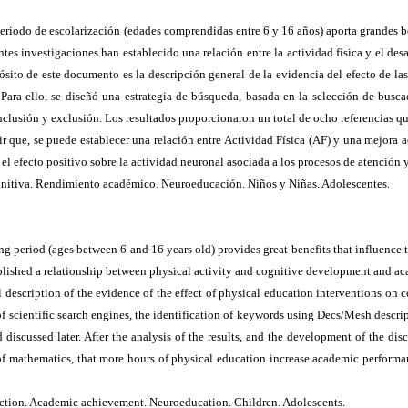
eriodo de escolarización (
edades comprendidas entre 6 y 16 años)
aporta grandes b
entes investigaciones han establecido una relación entre la actividad física y el d
ósito de este documento es la descripción general de la evidencia del efecto de la
ara ello, se diseñó una estrategia de búsqueda, basada en la selección de buscad
nclusión y exclusión. Los resultados proporcionaron un total de ocho referencias que
luir que, se puede establecer una relación entre Actividad Física (AF) y una mejora
l efecto positivo sobre la actividad neuronal asociada a los procesos de atención
gnitiva. Rendimiento académico. Neuroeducación. Niños y Niñas. Adolescentes.
g period (ages between 6 and 16 years old) provides great benefits that influence 
tablished a relationship between physical activity and cognitive development and a
l description of the evidence of the effect of physical education interventions on 
of scientific search engines, the identification of keywords using Decs/Mesh descri
 discussed later. After the analysis of the results, and the development of the dis
 ​​mathematics, that more hours of physical education increase academic performan
unction. Academic achievement. Neuroeducation. Children. Adolescents.