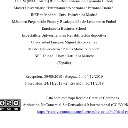
UCLM (INEF Toledo) RFEF (Real Federación Española Fútbol)
Máster Universitario “Entrenamiento personal / Personal Trainer”
INEF de Madrid - Univ. Politécnica Madrid
Máster en Preparación Física y Readaptación de Lesiones en Fútbol
Euroinnova Business School
Especialista Universitario en Rehabilitación deportiva
Universidad Europea Miguel de Cervantes
Máster Universitario “Pilates Matwork Stoott”
INEF-Toledo - Univ. Castilla la Mancha
(España)
Recepción: 30/08/2019 - Aceptación: 04/12/2019
1ª Revisión: 24/11/2019 - 2ª Revisión: 30/11/2019
Esta obra está bajo licencia Creative Commons
Atribución-NoComercial-SinDerivadas 4.0 Internacional (CC BY-N
https://creativecommons.org/licenses/by-nc-nd/4.0/deed.e