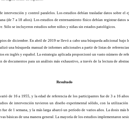
intervención y control paralelos. Los estudios debían trasladar datos sobre el ej
na (de 7 a 18 años). Los estudios de entrenamiento físico debían registrar datos
ve. Sólo se incluyeron estudios sobre niños y niñas sin estados patológicos.
ios de diciembre. En abril de 2019 se llevó a cabo una búsqueda adicional bajo lo
izó una búsqueda manual de informes adicionales a partir de listas de referencias 
s en inglés y español. La estrategia aplicada proporcionó un vasto número de refer
ón de documentos para un análisis más exhaustivo, a través de la lectura de abstrac
Resultado
arió de 16 a 1955, y la edad de referencia de los participantes fue de 3 a 16 años
studios de intervención tuvieron un diseño experimental sólido, con la utilizac
ón fue de 1 semana, y la más larga abarcó un período de varios años. La dosis más
tivas básicas de una manera general. La mayoría de los estudios implementaron sesi