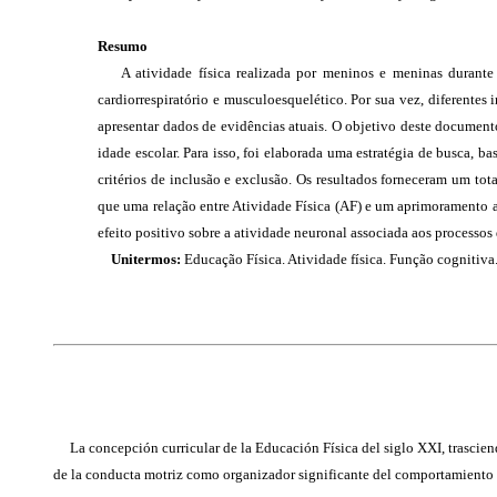
Resumo
A atividade física realizada por meninos e meninas durante o
cardiorrespiratório e musculoesquelético. Por sua vez, diferente
apresentar dados de evidências atuais. O objetivo deste document
idade escolar. Para isso, foi elaborada uma estratégia de busca, 
critérios de inclusão e exclusão. Os resultados forneceram um tot
que uma relação entre Atividade Física (AF) e um aprimoramento
efeito positivo sobre a atividade neuronal associada aos processos
Unitermos:
Educação Física. Atividade física. Função cogniti
La concepción curricular de la Educación Física del siglo XXI, trascien
de la conducta motriz como organizador significante del comportamiento h