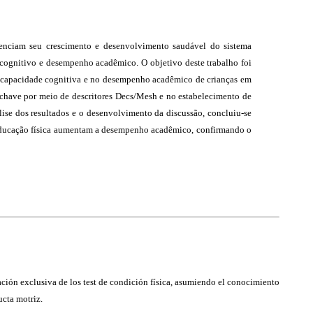
uenciam seu crescimento e desenvolvimento saudável do sistema
o cognitivo e desempenho acadêmico. O objetivo deste trabalho foi
 na capacidade cognitiva e no desempenho acadêmico de crianças em
as-chave por meio de descritores Decs/Mesh e no estabelecimento de
álise dos resultados e o desenvolvimento da discussão, concluiu-se
 educação física aumentam a desempenho acadêmico, confirmando o
ación exclusiva de los test de condición física, asumiendo el conocimiento
ucta motriz.