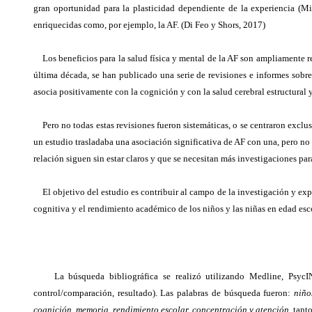
gran oportunidad para la plasticidad dependiente de la experiencia (Mil
enriquecidas como, por ejemplo, la AF. (Di Feo y Shors, 2017)
Los beneficios para la salud física y mental de la AF son ampliamente re
última década, se han publicado una serie de revisiones e informes sobr
asocia positivamente con la cognición y con la salud cerebral estructural 
Pero no todas estas revisiones fueron sistemáticas, o se centraron exclusi
un estudio trasladaba una asociación significativa de AF con una, pero no
relación siguen sin estar claros y que se necesitan más investigaciones para
El objetivo del estudio es contribuir al campo de la investigación y expo
cognitiva y el rendimiento académico de los niños y las niñas en edad esco
La búsqueda bibliográfica se realizó utilizando Medline, Psy
control/comparación, resultado). Las palabras de búsqueda fueron:
niños
cognición, memoria, rendimiento escolar, concentración y atención
, tant