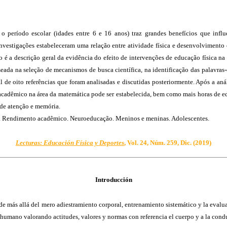
 período escolar (idades entre 6 e 16 anos) traz grandes benefícios que infl
s investigações estabeleceram uma relação entre atividade física e desenvolviment
o é a descrição geral da evidência do efeito de intervenções de educação física
baseada na seleção de mecanismos de busca científica, na identificação das palavr
al de oito referências que foram analisadas e discutidas posteriormente. Após a an
 acadêmico na área da matemática pode ser estabelecida, bem como mais horas de
 de atenção e memória.
va. Rendimento acadêmico. Neuroeducação. Meninos e meninas. Adolescentes.
Lecturas: Educación Física y Deportes
, Vol. 24, Núm. 259, Dic. (2019)
Introducción
de más allá del mero adiestramiento corporal, entrenamiento sistemático y la evalu
umano valorando actitudes, valores y normas con referencia el cuerpo y a la cond