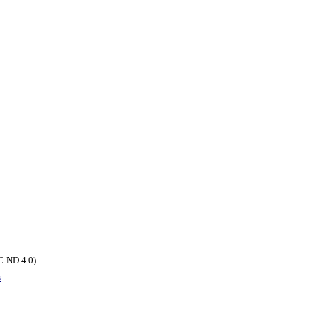
C-ND 4.0)
s