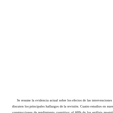
Se resume la evidencia actual sobre los efectos de las intervenciones
discuten los principales hallazgos de la revisión. Cuatro estudios en nue
construcciones de rendimiento cognitivo: el 60% de los análisis mostró