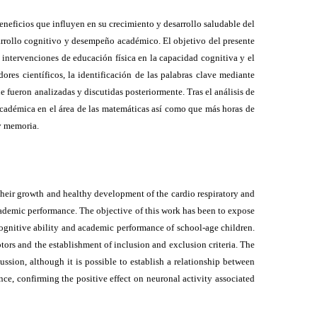
eneficios que influyen en su crecimiento y desarrollo saludable del
esarrollo cognitivo y desempeño académico. El objetivo del presente
s intervenciones de educación física en la capacidad cognitiva y el
ores científicos, la identificación de las palabras clave mediante
 fueron analizadas y discutidas posteriormente. Tras el análisis de
 académica en el área de las matemáticas así como que más horas de
 y memoria.
their growth and healthy development of the cardio respiratory and
cademic performance. The objective of this work has been to expose
cognitive ability and academic performance of school-age children.
ptors and the establishment of inclusion and exclusion criteria. The
cussion, although it is possible to establish a relationship between
ce, confirming the positive effect on neuronal activity associated