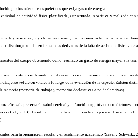
ucido por los músculos esqueléticos que exija gasto de energía.
a variedad de actividad física planificada, estructurada, repetitiva y realizada 
cturada y repetitiva, cuyo fin es mantener y mejorar nuestra forma física; entendie
ocio, disminuyendo las enfermedades derivadas de la falta de actividad física y des
entos del cuerpo obteniendo como resultado un gasto de energía mayor a la tasa 
arse al entorno utilizando modificaciones en el comportamiento que resultan del
izaje, se volvieron vitales a lo largo de la evolución de la especie. Existen dis
 la memoria (memoria de trabajo y memorias declarativas o no declarativas).
ma eficaz de preservar la salud cerebral y la función cognitiva en condiciones nor
rks et al., 2018). Estudios recientes han relacionado el ejercicio físico con el
)
iales para la preparación escolar y el rendimiento académico (Shaul y Schwartz, 2