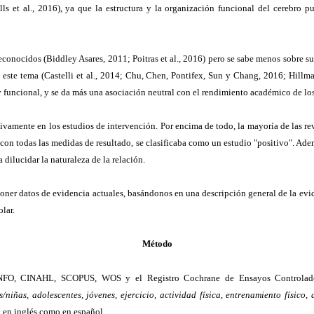
ls et al., 2016), ya que la estructura y la organización funcional del cerebro 
conocidos (Biddley Asares, 2011; Poitras et al., 2016) pero se sabe menos sobre su
e este tema (Castelli et al., 2014; Chu, Chen, Pontifex, Sun y Chang, 2016; Hill
y funcional, y se da más una asociación neutral con el rendimiento académico de los 
vamente en los estudios de intervención. Por encima de todo, la mayoría de las rev
 con todas las medidas de resultado, se clasificaba como un estudio "positivo". Ad
 dilucidar la naturaleza de la relación.
ner datos de evidencia actuales, basándonos en una descripción general de la evid
lar.
Método
cINFO, CINAHL, SCOPUS, WOS y el Registro Cochrane de Ensayos Controlado
/niñas, adolescentes, jóvenes, ejercicio, actividad física, entrenamiento físico
o en inglés como en español.