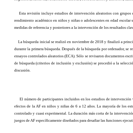
Esta revisión incluye estudios de intervención aleatorios con grupos de 
rendimiento académico en niños y niñas o adolescentes en edad escolar sa
medidas de referencia y posteriores a la intervención de los resultados cla
La búsqueda inicial se realizó en noviembre de 2018 y finalizó a princip
durante la primera búsqueda. Después de la búsqueda por ordenador, se real
ensayos controlados aleatorios (ECA). Sólo se revisaron documentos escrito
de búsqueda (criterios de inclusión y exclusión) se procedió a la selecci
discusión.
El número de participantes incluidos en los estudios de intervención v
efectos de la AF en niños y niñas de 6 a 12 años. La mayoría de los e
controlado y cuasi experimental. La duración más corta de la intervenci
juegos de AF específicamente diseñados para desafiar las funciones ejecu