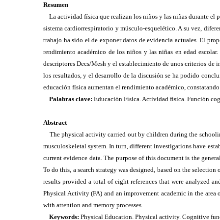
Resumen
La actividad física que realizan los niños y las niñas durante el p
sistema cardiorrespiratorio y músculo-esquelético. A su vez, difer
trabajo ha sido el de exponer datos de evidencia actuales. El prop
rendimiento académico de los niños y las niñas en edad escolar. P
descriptores Decs/Mesh y el establecimiento de unos criterios de i
los resultados, y el desarrollo de la discusión se ha podido conc
educación física aumentan el rendimiento académico, constatando e
Palabras clave:
Educación Física. Actividad física. Función co
Abstract
The physical activity carried out by children during the schoolin
musculoskeletal system. In turn, different investigations have es
current evidence data. The purpose of this document is the genera
To do this, a search strategy was designed, based on the selection 
results provided a total of eight references that were analyzed and
Physical Activity (FA) and an improvement academic in the area of
with attention and memory processes.
Keywords:
Physical Education. Physical activity. Cognitive f