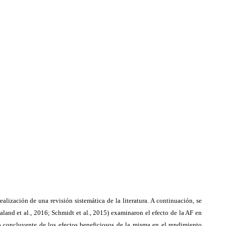
lización de una revisión sistemática de la literatura. A continuación, se
aland et al., 2016; Schmidt et al., 2015) examinaron el efecto de la AF en
o concluyente de los efectos beneficiosos de la misma en el rendimiento