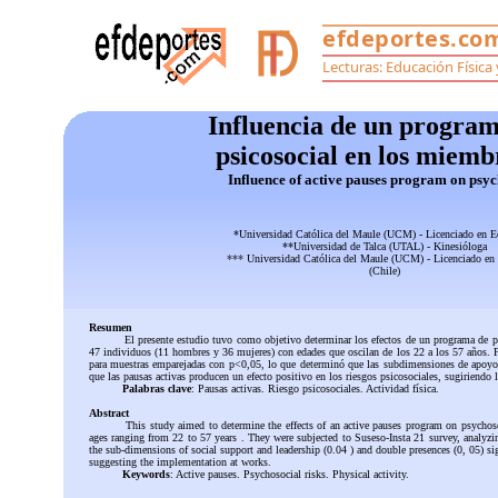
Influencia de un programa
psicosocial en los miemb
Influence of active pauses program on psyc
*Universidad Católica del Maule (UCM) - Licenciado en E
**Universidad de Talca (UTAL) - Kinesióloga
***
Universidad Católica del Maule (UCM) - Licenciado en
(Chile)
Resumen
El presente estudio tuvo como objetivo determinar los efectos de un programa de pau
47 individuos (11 hombres y 36 mujeres) con edades que oscilan de los 22 a los 57 años. F
para muestras emparejadas con p<0,05, lo que determinó que las subdimensiones de apoyo so
que las pausas activas producen un efecto positivo en los riesgos psicosociales, sugiriendo
Palabras clave
: Pausas activas. Riesgo psicosociales. Actividad física.
Abstract
This study aimed to determine the effects of an active pauses program on psycho
ages ranging from 22 to 57 years . They were subjected to Suseso-Insta 21 survey, analyzi
the sub-dimensions of social support and leadership (0.04 ) and double presences (0, 05) sign
suggesting the implementation at works.
Keywords
: Active pauses. Psychosocial risks. Physical activity.