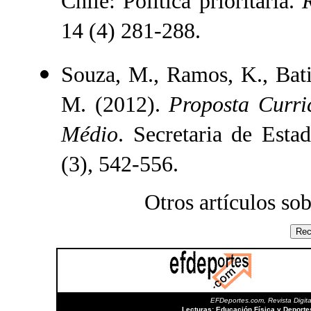
Chile: Política prioritaria.
14 (4) 281-288.
Souza, M., Ramos, K., Bati
M. (2012).
Proposta Curri
Médio
. Secretaria de Est
(3), 542-556.
Otros artículos so
EFDeportes.com, Revista Digita
Lecturas: Educación Física y Deport