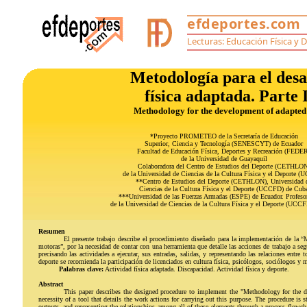
Metodología para el des
física adaptada. Parte 
Methodology for the development of adapted 
*Proyecto PROMETEO de la Secretaría de Educación
Superior, Ciencia y Tecnología (SENESCYT) de Ecuador
Facultad de Educación Física, Deportes y Recreación (FEDE
de la Universidad de Guayaquil
Colaboradora del Centro de Estudios del Deporte (CETHLO
de la Universidad de Ciencias de la Cultura Física y el Deporte 
**Centro de Estudios del Deporte (CETHLON), Universidad 
Ciencias de la Cultura Física y el Deporte (UCCFD) de Cub
***Universidad de las Fuerzas Armadas (ESPE) de Ecuador. Profesor
de la Universidad de Ciencias de la Cultura Física y el Deporte (UCC
Resumen
El presente trabajo describe el procedimiento diseñado para la implementación de la “M
motoras”, por la necesidad de contar con una herramienta que detalle las acciones de trabajo a seg
precisando las actividades a ejecutar, sus entradas, salidas, y representando las relaciones entre
deporte se recomienda la participación de licenciados en cultura física, psicólogos, sociólogos y 
Palabras clave:
Actividad física adaptada. Discapacidad. Actividad física y deporte.
Abstract
This paper describes the designed procedure to implement the "Methodology for the de
necessity of a tool that details the work actions for carrying out this purpose. The procedure is 
outputs, and representing the relationships among all of these elements through a process flowcha