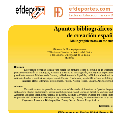
Apuntes bibliográficos 
de creación españ
Bibliographic notes on the stu
*Director de Idiomaydeporte.com
**Doctor en Ciencias de la Actividad Física
y del Deporte, Universidad de La Rioja
(España)
Resumen
Este trabajo pretende facilitar una visión de conjunto sobre el estudio de la literat
permanente reflexión en antologías, estudios y trabajos de investigación, bibliografías especializa
y entidades como el Ministerio de Cultura, la Real Academia Española, la Biblioteca Nacional de
entidades locales e instituciones deportivas de España. Finalmente, aporta 612 referencias bibliográ
Palabras clave:
Literatura. Bibliografías. Poesía. Novela. Teatro. Ensayo. Artículo periodí
Abstract
This article aims to provide an overview of the study of literature in Spanish langua
anthologies, studies and research, specialized bibliographies and works on didactics language and 
Academia Española, Biblioteca Nacional de España, Instituto Cervantes, awarded the Nobel Prize for
he provides 612 references classified primary and secondary sources, for those who want to go mo
Keywords:
Literature. Bibliographies. Poetry. Novel. Drama. Essay. Article.
Recepción: 0
EFDeportes.com, Revista Digital
. Buenos Ai