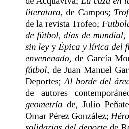
de Acquaviva;
La caza en l
literatura,
de Campos;
Tro
de la revista Trofeo;
Futbol
de fútbol, días de mundial
,
sin ley
y
Épica y lírica del f
envenenado,
de García Mo
fútbol,
de Juan Manuel Garc
Deportes;
Al borde del áre
de autores contemporán
geometría
de, Julio Peñat
Omar Pérez González;
Héro
solidarias del deporte
de Re