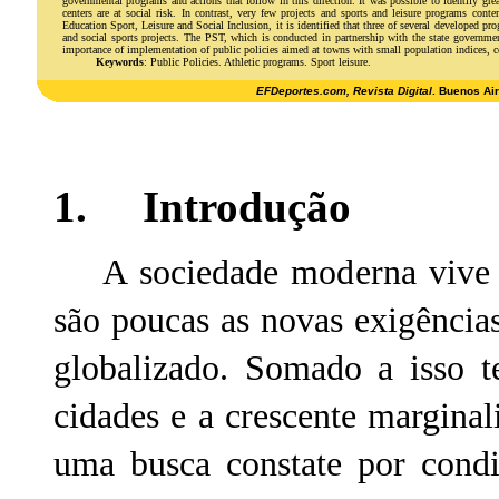
governmental programs and actions that follow in this direction. It was possible to identify grea
centers are at social risk. In contrast, very few projects and sports and leisure programs c
Education Sport, Leisure and Social Inclusion, it is identified that three of several developed
and social sports projects. The PST, which is conducted in partnership with the state government
importance of implementation of public policies aimed at towns with small population indices, co
Keywords
: Public Policies. Athletic programs. Sport leisure.
EFDeportes.com, Revista Digital
. Buenos Ai
1. Introdução
A sociedade moderna vive em
são poucas as novas exigência
globalizado. Somado a isso t
cidades e a crescente marginal
uma busca constate por cond