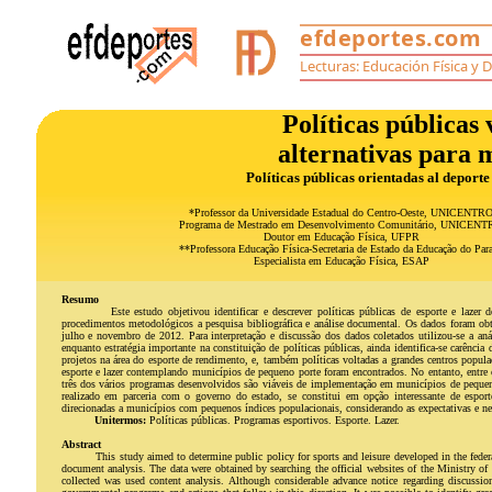
Políticas públicas 
alternativas para 
Políticas públicas orientadas al deport
*Professor da Universidade Estadual do Centro-Oeste, UNICENTR
Programa de Mestrado em Desenvolvimento Comunitário, UNICEN
Doutor em Educação Física, UFPR
**Professora Educação Física-Secretaria de Estado da Educação do Par
Especialista em Educação Física, ESAP
Resumo
Este estudo objetivou identificar e descrever políticas públicas de esporte e laze
procedimentos metodológicos a pesquisa bibliográfica e análise documental. Os dados foram obti
julho e novembro de 2012. Para interpretação e discussão dos dados coletados utilizou-se a aná
enquanto estratégia importante na constituição de políticas públicas, ainda identifica-se carênci
projetos na área do esporte de rendimento, e, também políticas voltadas a grandes centros popu
esporte e lazer contemplando municípios de pequeno porte foram encontrados. No entanto, entre o
três dos vários programas desenvolvidos são viáveis de implementação em municípios de pequen
realizado em parceria com o governo do estado, se constitui em opção interessante de espor
direcionadas a municípios com pequenos índices populacionais, considerando as expectativas e ne
Unitermos:
Políticas públicas. Programas esportivos. Esporte. Lazer.
Abstract
This study aimed to determine public policy for sports and leisure developed in the federa
document analysis. The data were obtained by searching the official websites of the Ministry o
collected was used content analysis. Although considerable advance notice regarding discussions