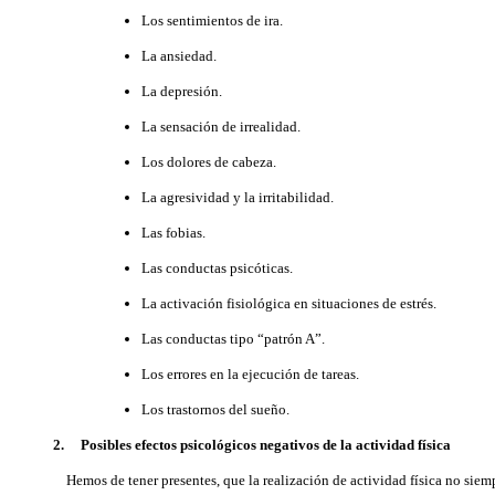
Los sentimientos de ira.
La ansiedad.
La depresión.
La sensación de irrealidad.
Los dolores de cabeza.
La agresividad y la irritabilidad.
Las fobias.
Las conductas psicóticas.
La activación fisiológica en situaciones de estrés.
Las conductas tipo “patrón A”.
Los errores en la ejecución de tareas.
Los trastornos del sueño.
2. Posibles efectos psicológicos negativos de la actividad física
Hemos de tener presentes, que la realización de actividad física no siem