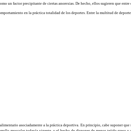
mo un factor precipitante de ciertas anorexias. De hecho, ellos sugieren que entre 
omportamiento en la práctica totalidad de los deportes. Entre la multitud de depor
alimentario asociadamente a la práctica deportiva. En principio, cabe suponer que s
esarrollo muscular todavía vigente, y el hecho de disponer de menos tejido graso y