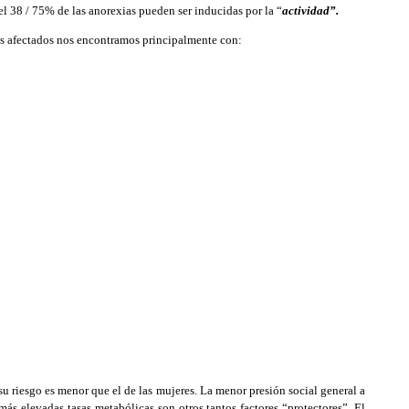
el 38 / 75% de las anorexias pueden ser inducidas por la “
actividad”.
tes afectados nos encontramos principalmente con:
u riesgo es menor que el de las mujeres. La menor presión social general a
 más elevadas tasas metabólicas son otros tantos factores “protectores”. El