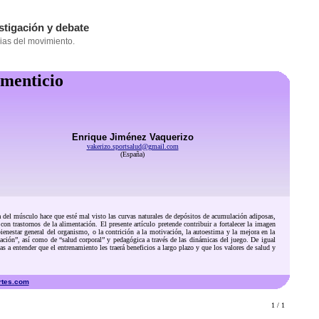
imenticio
Enrique Jiménez Vaquerizo
vakerizo.sportsalud@gmail.com
(España)
a del músculo hace que esté mal visto las curvas naturales de depósitos de acumulación adiposas,
n trastornos de la alimentación. El presente artículo pretende contribuir a fortalecer la imagen
bienestar general del organismo, o la contrición a la motivación, la autoestima y la mejora en la
icación”, así como de “salud corporal” y pedagógica a través de las dinámicas del juego. De igual
 a entender que el entrenamiento les traerá beneficios a largo plazo y que los valores de salud y
rtes.com
1 / 1