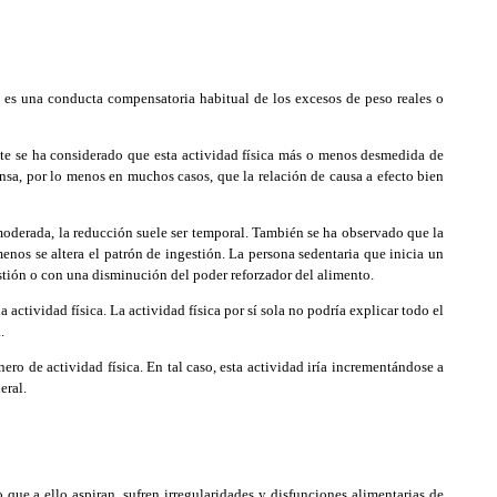
”
es una conducta compensatoria habitual de los excesos de peso reales o
nte se ha considerado que esta actividad física más o menos desmedida de
ensa, por lo menos en muchos casos, que la relación de causa a efecto bien
oderada, la reducción suele ser temporal. También se ha observado que la
menos se altera el patrón de ingestión. La persona sedentaria que inicia un
stión o con una disminución del poder reforzador del alimento.
ctividad física. La actividad física por sí sola no podría explicar todo el
.
ero de actividad física. En tal caso, esta actividad iría incrementándose a
eral.
ue a ello aspiran, sufren irregularidades y disfunciones alimentarias de