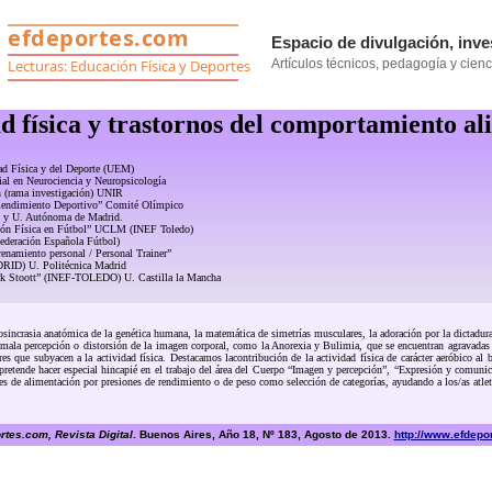
d física y trastornos del comportamiento al
ad Física y del Deporte (UEM)
cial en Neurociencia y Neuropsicología
n (rama investigación) UNIR
 Rendimiento Deportivo” Comité Olímpico
 y U. Autónoma de Madrid.
ción Física en Fútbol” UCLM (INEF Toledo)
deración Española Fútbol)
renamiento personal / Personal Trainer”
ID) U. Politécnica Madrid
ork Stoott” (INEF-TOLEDO) U. Castilla la Mancha
osincrasia anatómica de la genética humana, la matemática de simetrías musculares, la adoración por la dictadur
 mala percepción o distorsión de la imagen corporal, como la Anorexia y Bulimia, que se encuentran agravadas co
es que subyacen a la actividad física. Destacamos lacontribución de la actividad física de carácter aeróbico al 
lo pretende hacer especial hincapié en el trabajo del área del Cuerpo “Imagen y percepción”, “Expresión y comun
s de alimentación por presiones de rendimiento o de peso como selección de categorías, ayudando a los/as atletas
tes.com, Revista Digital
. Buenos Aires, Año 18, Nº 183, Agosto de 2013.
http://www.efdepo