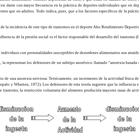
en darse con mayor frecuencia en la práctica de deportes individuales que en dep
tes que en adultos. Todo indica, pues, que a los factores específicos de la prácti
e la incidencia de este tipo de trastornos en el deporte Alto Rendimiento Deporti
nfluencia de la presión social es el factor responsable del desarrollo del trastorn
 individuos con personalidades susceptibles de desordenes alimentarios son atraído
a, la representan los defensores de un subtipo anoréxico llamado “anorexia basada 
io de una anorexia nerviosa. Teóricamente, un incremento de la actividad física de
ropalo y Wharton, 1972). Los defensores de esta teoría sugieren que la influencia en
trastorno, la restricción voluntaria del alimento produciría mayores tasas de activi