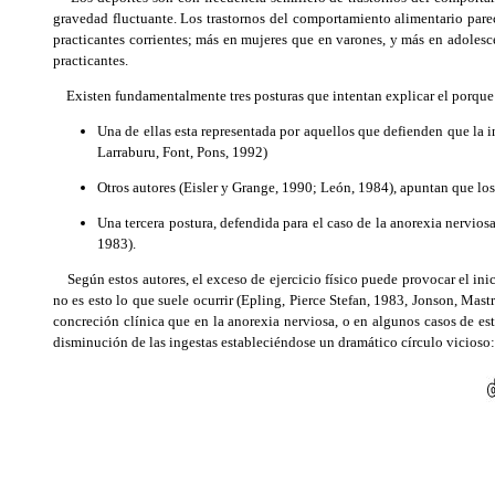
gravedad fluctuante. Los trastornos del comportamiento alimentario parec
practicantes corrientes; más en mujeres que en varones, y más en adolescen
practicantes.
Existen fundamentalmente tres posturas que intentan explicar el porque d
Una de ellas esta representada por aquellos que defienden que la i
Larraburu, Font, Pons, 1992)
Otros autores (Eisler y Grange, 1990; León, 1984), apuntan que los
Una tercera postura, defendida para el caso de la anorexia nervios
1983).
Según estos autores, el exceso de ejercicio físico puede provocar el inic
no es esto lo que suele ocurrir (Epling, Pierce Stefan, 1983, Jonson, Mast
concreción clínica que en la anorexia nerviosa, o en algunos casos de este 
disminución de las ingestas estableciéndose un dramático círculo vicioso: