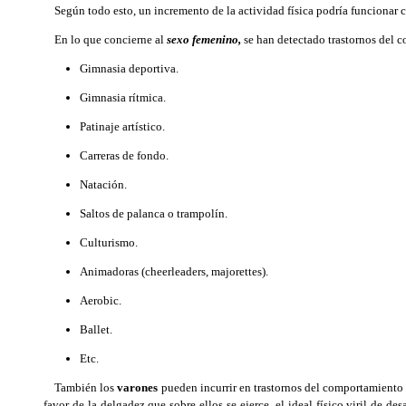
Según todo esto, un incremento de la actividad física podría funcionar co
En lo que concierne al
sexo femenino,
se han detectado trastornos del c
Gimnasia deportiva.
Gimnasia rítmica.
Patinaje artístico.
Carreras de fondo.
Natación.
Saltos de palanca o trampolín.
Culturismo.
Animadoras (cheerleaders, majorettes).
Aerobic.
Ballet.
Etc.
También los
varones
pueden incurrir en trastornos del comportamiento 
favor de la delgadez que sobre ellos se ejerce, el ideal físico viril de d