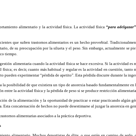
tamiento alimentario y la actividad física. La actividad física
“para
adelgazar
cientes que sufren trastornos alimentarios es un hecho proverbial. Tradicionalme
ario, de su preocupación por la silueta y el peso. Sin embargo, actualmente se pi
oco tiempo.
n alimentaria cuando la actividad física se hace excesiva. Si la actividad es m
 física; es decir, cuanto más habitual y regular es la actividad en cuestión, tanto 
nto pueden experimentar “pérdida de apetito”. Esta pérdida discurre durante la inge
la posibilidad de que existiera un tipo de anorexia basado fundamentalmente en la a
 entre la actividad física y la pérdida de peso si se produce restricción alimentaria
ión de la alimentación y la oportunidad de practicar o estar practicando algún gén
ia. Esta concatenación de hechos no puede desestimarse al juzgar la anorexia en gen
astornos alimentarias asociados a la práctica deportiva.
s
nto alimentario. Muchos deportistas de élite, o que están en camino de serlo, o q