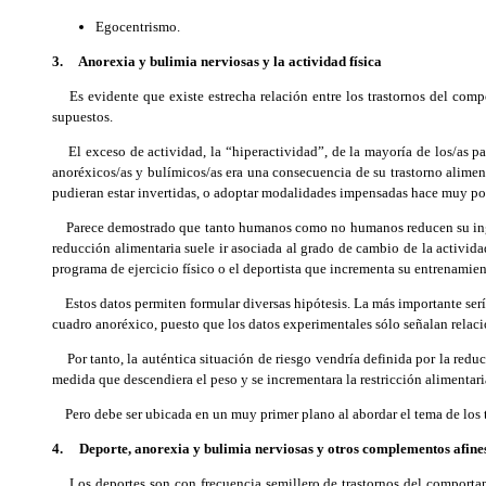
Egocentrismo.
3. Anorexia y bulimia nerviosas y la actividad física
Es evidente que existe estrecha relación entre los trastornos del compor
supuestos.
El exceso de actividad, la “hiperactividad”, de la mayoría de los/as pa
anoréxicos/as y bulímicos/as era una consecuencia de su trastorno aliment
pudieran estar invertidas, o adoptar modalidades impensadas hace muy p
Parece demostrado que tanto humanos como no humanos reducen su ingestió
reducción alimentaria suele ir asociada al grado de cambio de la actividad
programa de ejercicio físico o el deportista que incrementa su entrenamie
Estos datos permiten formular diversas hipótesis. La más importante sería 
cuadro anoréxico, puesto que los datos experimentales sólo señalan relación
Por tanto, la auténtica situación de riesgo vendría definida por la reducc
medida que descendiera el peso y se incrementara la restricción alimentar
Pero debe ser ubicada en un muy primer plano al abordar el tema de los tr
4. Deporte, anorexia y bulimia nerviosas y otros complementos afine
Los deportes son con frecuencia semillero de trastornos del comportamie