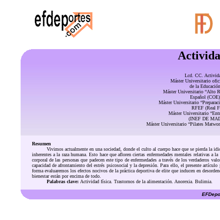
Activida
Lcd. CC. Activid
Máster Universitario ofi
de la Educació
Máster Universitario “Alto
Español (COE)
Máster Universitario “Prepara
RFEF (Real Fe
Máster Universitario “Ent
(INEF DE MADR
Máster Universitario “Pilates Matw
Resumen
Vivimos actualmente en una sociedad, donde el culto al cuerpo hace que se pierda la idi
inherentes a la raza humana. Esto hace que afloren ciertas enfermedades mentales relativas a la
corporal de las personas que padecen este tipo de enfermedades a través de los verdaderos valor
capacidad de afrontamiento del estrés psicosocial y la depresión. Para ello, el presente artícu
forma evaluaremos los efectos nocivos de la práctica deportiva de elite que inducen en desordene
bienestar están por encima de todo.
Palabras clave:
Actividad física. Trastornos de la alimentación. Anorexia. Bulimia.
EFDepor