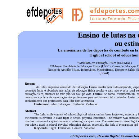
Ensino de lutas na
ou estí
La enseñanza de los deportes de combate en la
Fight at school of educatio
*Graduado em Educação Física (UNEMAT)
**Mestre. Faculdade de Educação Física (UNIC). Curso de Educação 
Núcleo de Aptidão Física, Informática, Metabolismo, Esporte e Saúd
(Brasil)
Resumo
As lutas enquanto conteúdo da Educação Física escolar tem sido esquecida, especi
conteúdo lutas é abordado nas aulas de educação física escolar e caso não o seja, qual 
educação física, atuantes na rede pública e/ou privada. Utilizou-se como instrumento um q
de ensino e a falta de capacitação dos professores para ministrarem tal conteúdo. Assim, a 
conhecimento dos professores para lidar com a temática.
Unitermos:
Lutas. Educação. Conteúdo. Violência.
Abstract
The fight while content of school physical education has been forgotten, especially b
the content is covered in class fight in school physical education. The research was conduct
used as instrument a questionnaire, containing six questions. The main results were: fight in
not widely used in school physical education classes, especially the lack of preparation and
Keywords:
Fight. Education. Content. Violence.
EFDeportes.com, Revista Digital
. Buenos Air