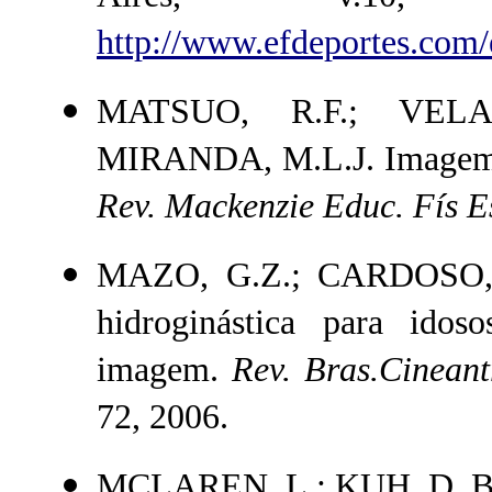
http://www.efdeportes.com
MATSUO, R.F.; VELA
MIRANDA, M.L.J. Imagem cor
Rev. Mackenzie Educ. Fís E
MAZO, G.Z.; CARDOSO, 
hidroginástica para idos
imagem.
Rev. Bras.Cinean
72, 2006.
MCLAREN, L.; KUH, D. Body