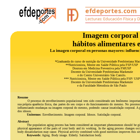
Imagem corporal 
hábitos alimentares e
La imagen corporal en personas mayores: influencias
*Graduanda do curso de nutrição da Universidade Presbiteriana Mac
**Nutricionista, Mestre em Saúde Pública pela FSP/USP
Doutora em Medicina Preventiva pela FMUSP
Docente da Universidade Presbiteriana Mackenzie
e do Centro Universitário São Camilo.
*** Nutricionista, Mestre em Saúde Pública pela FSP/ USP
Docente da Universidade Presbiteriana Mackenzie
e da Faculdade Metodista de São Paulo
Resumo
O processo de envelhecimento populacional tem sido considerado um fenômeno importante
sua própria aparência física, das partes do seu corpo e do funcionamento do mesmo. No process
influenciando mudanças na imagem corporal do mesmo, podendo causar insatisfação corporal. A pr
dos idosos.
Unitermos
: Envelhecimento. Imagem corporal. Idosos. Satisfação corporal.
Abstract
The population aging process has been considered an important phenomenon should be give
physical appearance of the parts of your body and its working. In the aging process changes occ
body dissatisfaction may cause. Physical activity combined with good nutrition improves this situa
Keywords
: Aging. Body image. Elderly. Satisfaction body.