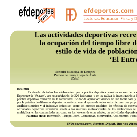
Las actividades deportivas recre
la ocupación del tiempo libre d
estilo de vida de poblaci
‘El Entr
Sectorial Municipal de Deportes
Primero de Enero, Ciego de Ávila
(Cuba)
Resumen
Es derecho de todos los adolescentes, por la práctica deportiva recreativa en aras de la
Entronque de Velasco”, con una población de 320 habitantes y se les realiza la investigación a 32
práctica deportiva recreativa en la comunidad. Se decide aplicar actividades de una forma sana 
por la práctica de diferentes deportes recreativos, con el apoyo de todos estos factores que prop
analítico-sintético y el inductivo-deductivo, como del método empírico, las técnicas de observa
actividades deportivas recreativas acorde a los intereses motivacionales de los adolescentes s
multiplicar en las comunidades así como en los jóvenes de éstas edades, las actividades deportivas
Palabras clave:
Recreación. Tiempo Libre.
Comunidad.
Motivación. Adolescentes. Famil
EFDeportes.com, Revista Digital
. Buenos Aires