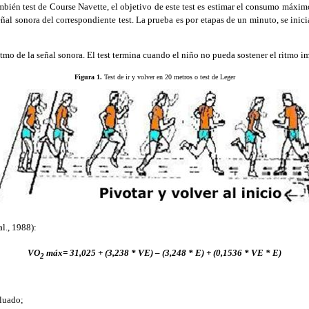
ién test de Course Navette, el objetivo de este test es estimar el consumo máximo
eñal sonora del correspondiente test. La prueba es por etapas de un minuto, se ini
ritmo de la señal sonora. El test termina cuando el niño no pueda sostener el ritmo i
Figura 1.
Test de ir y volver en 20 metros o test de Leger
l., 1988):
VO
máx= 31,025 + (3,238 * VE) – (3,248 * E) + (0,1536 * VE * E)
2
aluado;