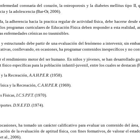
rmedad coronaria del corazón, la osteoporosis y la diabetes mellitus tipo II, q
ncia y la adolescencia (Bar-Or, 2006).
a adherencia hacia la practica regular de actividad física, debe hacerse desde 
 los programas curriculares de Educación Física deben responder a esta realidad, 
as enfermedades crónicas no trasmisibles.
 estructurado debe partir de una evaluación del fenómeno a intervenir, sin embar
educativas, conllevando, en ocasiones, ha programar contenidos inespecíficos y no con
el rendimiento motor del ser humano. En niños y jóvenes, se han desarrollado gr
t físico específicas para la población infantil-juvenil, entre los cuales se destacan
n y la Recreación
, A.A.H.P.E.R.
(1958).
ísica y la Recreación,
C.A.H.P.E.R.
(1969).
s Físicas,
I.C.S.P.F.T.
(1970).
eportes.
D.N.E.F.D.
(1974).
casiones, ha tomado un carácter calificativo para evaluar un contenido del área,
ación de la evaluación de aptitud física, con fines formativos, de valorar el esta
t al., 2006).