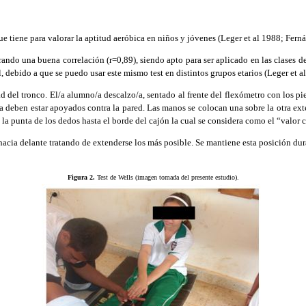
ue tiene para valorar la aptitud aeróbica en niños y jóvenes (Leger et al 1988; Fe
rando una buena correlación (r=0,89), siendo apto para ser aplicado en las clases d
 debido a que se puedo usar este mismo test en distintos grupos etarios (Leger et al
ad del tronco. El/a alumno/a descalzo/a, sentado al frente del flexómetro con los p
a deben estar apoyados contra la pared. Las manos se colocan una sobre la otra ex
la punta de los dedos hasta el borde del cajón la cual se considera como el “valor c
hacia delante tratando de extenderse los más posible. Se mantiene esta posición dura
Figura 2.
Test de Wells (imagen tomada del presente estudio).