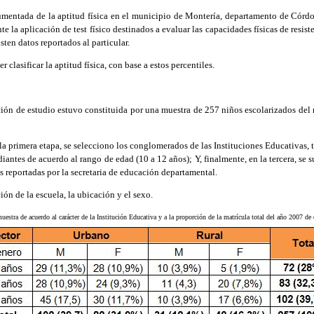
ntada de la aptitud física en el municipio de Montería, departamento de Córdoba
 la aplicación de test físico destinados a evaluar las capacidades físicas de resiste
ten datos reportados al particular.
lasificar la aptitud física, con base a estos percentiles.
ación de estudio estuvo constituida por una muestra de 257 niños escolarizados de
a primera etapa, se selecciono los conglomerados de las Instituciones Educativas, te
iantes de acuerdo al rango de edad (10 a 12 años); Y, finalmente, en la tercera, se 
s reportadas por la secretaria de educación departamental.
ón de la escuela, la ubicación y el sexo.
estra de acuerdo al carácter de la Institución Educativa y a la proporción de la matrícula total del año 2007 de