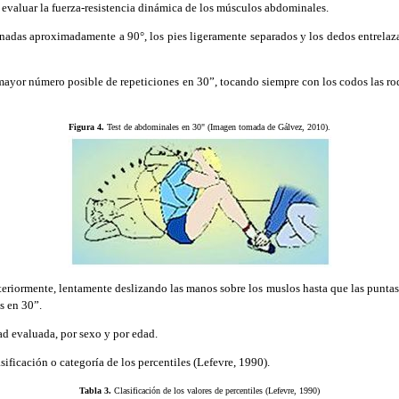
es evaluar la fuerza-resistencia dinámica de los músculos abdominales.
das aproximadamente a 90°, los pies ligeramente separados y los dedos entrelazado
mayor número posible de repeticiones en 30”, tocando siempre con los codos las rod
Figura 4.
Test de abdominales en 30" (Imagen tomada de Gálvez, 2010).
riormente, lentamente deslizando las manos sobre los muslos hasta que las puntas de
s en 30”.
d evaluada, por sexo y por edad.
sificación o categoría de los percentiles (Lefevre, 1990).
Tabla 3.
Clasificación de los valores de percentiles (Lefevre, 1990)