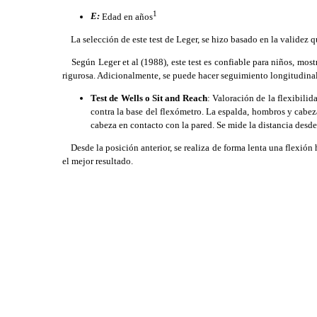
1
E:
Edad en años
La selección de este test de Leger, se hizo basado en la validez q
Según Leger et al (1988), este test es confiable para niños, most
rigurosa. Adicionalmente, se puede hacer seguimiento longitudinal,
Test de Wells o Sit and Reach
: Valoración de la flexibilid
contra la base del flexómetro. La espalda, hombros y cabez
cabeza en contacto con la pared. Se mide la distancia desde 
Desde la posición anterior, se realiza de forma lenta una flexión 
el mejor resultado.