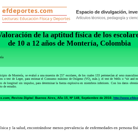
Valoración de la aptitud física de los escolar
de 10 a 12 años de Montería, Colombia
ría
icipio de Montería, se evaluó a una muestra de 257 escolares, de los cuales 133 pertenecían al sexo masculino
etros o test de Leger, para estimar el Consumo máximo de Oxígeno (VO
máx.); el test de Wells o “sit and rea
2
to de longitud sin impulso, para determinar la fuerza explosiva en miembros inferiores. Con los datos obtenidos
to de estudio.
s.com, Revista Digital
. Buenos Aires, Año 15, Nº 148, Septiembre de 2010.
http://www.efde
sica y la salud, encontrándose menos prevalencia de enfermedades en persona fís