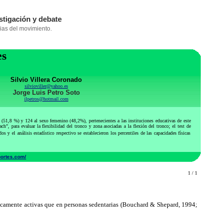
es
Silvio Villera Coronado
silvioviller@yahoo.es
Jorge Luis Petro Soto
jlpetros@hotmail.com
 (51,8 %) y 124 al sexo femenino (48,2%), pertenecientes a las instituciones educativas de este
ch”, para evaluar la flexibilidad del tronco y zona asociadas a la flexión del tronco; el test de
 y el análisis estadístico respectivo se establecieron los percentiles de las capacidades físicas
portes.com/
1 / 1
icamente activas que en personas sedentarias (Bouchard & Shepard, 1994;