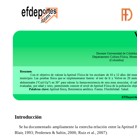
Docente Universidad de Córdoba
Departamento Cultura Física, Monte
(Colombia)
Resumen
Con el objetivo de valorar la Aptitud Física de los escolares de 10 a 12 años del mun
municipio. Las pruebas física que se implementaron fueron: el test de Ir y Volver en 20 m
abdominales (“Curl-Up”) en 30” para valorar la fuerza-resistencia de esta zona muscular; el sal
evaluadas, por edad y sexo, permitiendo conocer el nivel de Aptitud Física de la población obje
Palabras clave:
Aptitud física, Resistencia aeróbica. Fuerza. Flexibilidad. Salud
.
EFDeporte
Introducción
Se ha documentado ampliamente la estrecha relación entre la Aptitud Fí
Blair, 1993; Perdersen & Saltin, 2006; Ruiz et al., 2007).