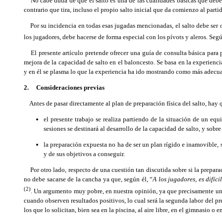
No cabe duda de que el salto es una de las cualidades básicas que debe ej
contrario que tira, incluso el propio salto inicial que da comienzo al parti
Por su incidencia en todas esas jugadas mencionadas, el salto debe ser ob
los jugadores, debe hacerse de forma especial con los pívots y aleros. Se
El presente artículo pretende ofrecer una guía de consulta básica para p
mejora de la capacidad de salto en el baloncesto. Se basa en la experienc
y en él se plasma lo que la experiencia ha ido mostrando como más adecuad
2. Consideraciones previas
Antes de pasar directamente al plan de preparación física del salto, hay q
el presente trabajo se realiza partiendo de la situación de un eq
sesiones se destinará al desarrollo de la capacidad de salto, y sobr
la preparación expuesta no ha de ser un plan rígido e inamovible, 
y de sus objetivos a conseguir.
Por otro lado, respecto de una cuestión tan discutida sobre si la prepara
no debe sacarse de la cancha ya que, según él, “
A los jugadores, es difíc
(2)
. Un argumento muy pobre, en nuestra opinión, ya que precisamente una d
cuando observen resultados positivos, lo cual será la segunda labor del pre
los que lo solicitan, bien sea en la piscina, al aire libre, en el gimnasio o e