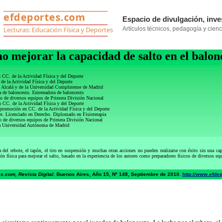
 mejorar la capacidad de salto en el balon
 CC. de la Actividad Física y del Deporte
de la Actividad Física y del Deporte
e Alcalá y de la Universidad Complutense de Madrid
de baloncesto. Entrenadora de baloncesto
sto de diversos equipos de Primera División Nacional
 CC. de la Actividad Física y del Deporte
promoción en CC. de la Actividad Física y del Deporte
s. Licenciado en Derecho. Diplomado en Fisioterapia
to de diversos equipos de Primera División Nacional
la Universidad Autónoma de Madrid
a del rebote, el tapón, el tiro en suspensión y muchas otras acciones no pueden realizarse con éxito sin una cap
ión física para mejorar el salto, basado en la experiencia de los autores como preparadores físicos de diversos eq
s.com, Revista Digital
. Buenos Aires, Año 15, Nº 148, Septiembre de 2010.
http://www.efde