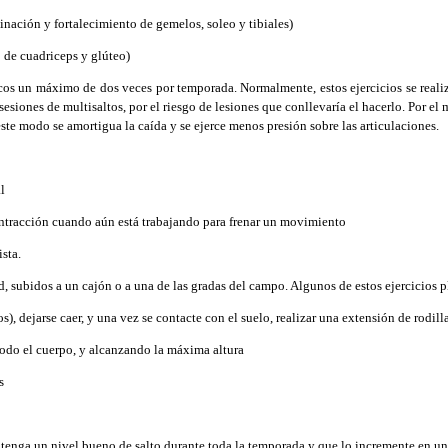
dinación y fortalecimiento de gemelos, soleo y tibiales)
o de cuadriceps y glúteo)
cos un máximo de dos veces por temporada. Normalmente, estos ejercicios se reali
esiones de multisaltos, por el riesgo de lesiones que conllevaría el hacerlo. Por e
 este modo se amortigua la caída y se ejerce menos presión sobre las articulaciones.
l
ontracción cuando aún está trabajando para frenar un movimiento
sta.
, subidos a un cajón o a una de las gradas del campo. Algunos de estos ejercicios p
), dejarse caer, y una vez se contacte con el suelo, realizar una extensión de rodill
 todo el cuerpo, y alcanzando la máxima altura
s
ntenga un nivel bueno de salto durante toda la temporada y que lo incremente en u