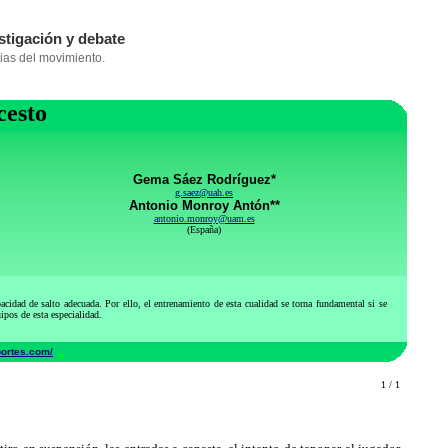
cesto
Gema Sáez Rodríguez*
g.saez@uah.es
Antonio Monroy Antón**
antonio.monroy@uam.es
(España)
acidad de salto adecuada. Por ello, el entrenamiento de esta cualidad se torna fundamental si se
uipos de esta especialidad.
portes.com/
1 / 1