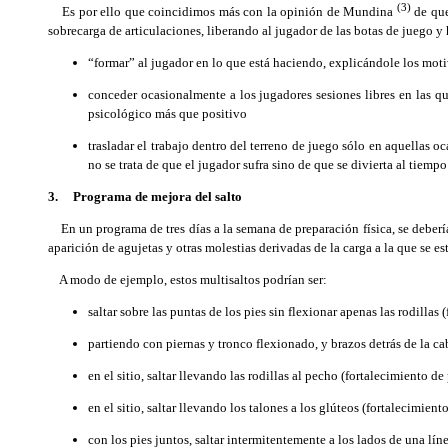
(3)
Es por ello que coincidimos más con la opinión de Mundina
de que 
sobrecarga de articulaciones, liberando al jugador de las botas de juego 
“formar” al jugador en lo que está haciendo, explicándole los motiv
conceder ocasionalmente a los jugadores sesiones libres en las que
psicológico más que positivo
trasladar el trabajo dentro del terreno de juego sólo en aquellas oc
no se trata de que el jugador sufra sino de que se divierta al tiempo
3. Programa de mejora del salto
En un programa de tres días a la semana de preparación física, se debería i
aparición de agujetas y otras molestias derivadas de la carga a la que se est
A modo de ejemplo, estos multisaltos podrían ser:
saltar sobre las puntas de los pies sin flexionar apenas las rodillas
partiendo con piernas y tronco flexionado, y brazos detrás de la c
en el sitio, saltar llevando las rodillas al pecho (fortalecimiento d
en el sitio, saltar llevando los talones a los glúteos (fortalecimient
con los pies juntos, saltar intermitentemente a los lados de una lí