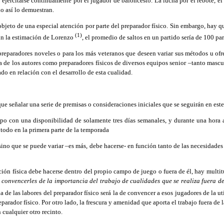
ercitarse continuamente por el jugador de baloncesto. La lucha por el rebote, el ti
do así lo demuestran.
jeto de una especial atención por parte del preparador físico. Sin embargo, hay qu
(1)
gún la estimación de Lorenzo
, el promedio de saltos en un partido sería de 100 par
reparadores noveles o para los más veteranos que deseen variar sus métodos u ofre
ia de los autores como preparadores físicos de diversos equipos senior –tanto mascu
o en relación con el desarrollo de esta cualidad.
ue señalar una serie de premisas o consideraciones iniciales que se seguirán en est
uipo con una disponibilidad de solamente tres días semanales, y durante una hora 
e todo en la primera parte de la temporada
sino que se puede variar –es más, debe hacerse- en función tanto de las necesidades
ción física debe hacerse dentro del propio campo de juego o fuera de él, hay multi
il convencerles de la importancia del trabajo de cualidades que se realiza fuera d
e las labores del preparador físico será la de convencer a esos jugadores de la uti
parador físico. Por otro lado, la frescura y amenidad que aporta el trabajo fuera de
n cualquier otro recinto.