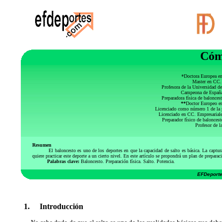
Cómo
*Doctora Europea en
Master en CC. 
Profesora de la Universidad d
Campeona de España 
Preparadora física de balonce
**
Doctor Europeo en
Licenciado como número 1 de la 
Licenciado en CC. Empresariale
Preparador físico de balonces
Profesor de 
Resumen
El baloncesto es uno de los deportes en que la capacidad de salto es básica. La captur
quiere practicar este deporte a un cierto nivel. En este artículo se propondrá un plan de preparac
Palabras clave:
Baloncesto. Preparación física. Salto. Potencia.
EFDeporte
1. Introducción