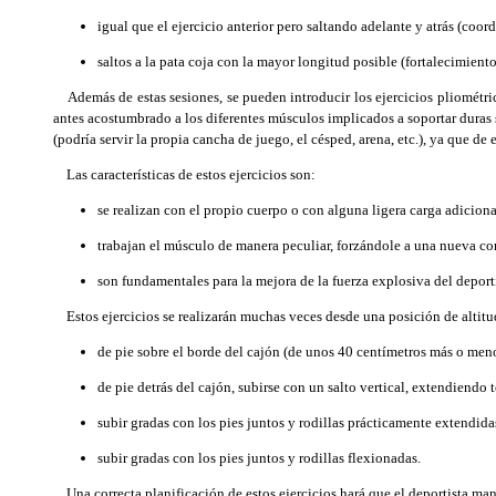
igual que el ejercicio anterior pero saltando adelante y atrás (coor
saltos a la pata coja con la mayor longitud posible (fortalecimient
Además de estas sesiones, se pueden introducir los ejercicios pliométri
antes acostumbrado a los diferentes músculos implicados a soportar duras s
(podría servir la propia cancha de juego, el césped, arena, etc.), ya que de
Las características de estos ejercicios son:
se realizan con el propio cuerpo o con alguna ligera carga adiciona
trabajan el músculo de manera peculiar, forzándole a una nueva c
son fundamentales para la mejora de la fuerza explosiva del deporti
Estos ejercicios se realizarán muchas veces desde una posición de altitud
de pie sobre el borde del cajón (de unos 40 centímetros más o menos
de pie detrás del cajón, subirse con un salto vertical, extendiendo
subir gradas con los pies juntos y rodillas prácticamente extendida
subir gradas con los pies juntos y rodillas flexionadas.
Una correcta planificación de estos ejercicios hará que el deportista ma