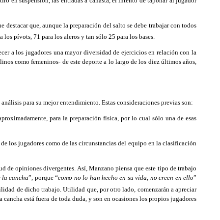
ro en suspensión, las entradas a canasta, el intento de taponar al jugador
e destacar que, aunque la preparación del salto se debe trabajar con todos
a los pívots, 71 para los aleros y tan sólo 25 para los bases.
cer a los jugadores una mayor diversidad de ejercicios en relación con la
linos como femeninos- de este deporte a lo largo de los diez últimos años,
e análisis para su mejor entendimiento. Estas consideraciones previas son:
aproximadamente, para la preparación física, por lo cual sólo una de esas
 de los jugadores como de las circunstancias del equipo en la clasificación
tud de opiniones divergentes. Así, Manzano piensa que este tipo de trabajo
e la cancha
”, porque “
como no lo han hecho en su vida, no creen en ello
”
lidad de dicho trabajo. Utilidad que, por otro lado, comenzarán a apreciar
 la cancha está fuera de toda duda, y son en ocasiones los propios jugadores