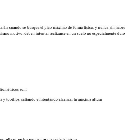
zarán cuando se busque el pico máximo de forma física, y nunca sin haber
l mismo motivo, deben intentar realizarse en un suelo no especialmente duro
liométricos son:
as y tobillos, saltando e intentando alcanzar la máxima altura
nos 5-8 cm. en los momentos clave de la misma.