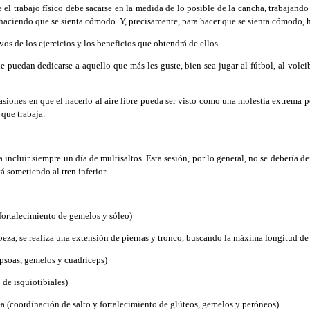
el trabajo físico debe sacarse en la medida de lo posible de la cancha, trabajando e
y haciendo que se sienta cómodo. Y, precisamente, para hacer que se sienta cómodo, 
os de los ejercicios y los beneficios que obtendrá de ellos
 puedan dedicarse a aquello que más les guste, bien sea jugar al fútbol, al voleib
asiones en que el hacerlo al aire libre pueda ser visto como una molestia extrema por
 que trabaja.
ncluir siempre un día de multisaltos. Esta sesión, por lo general, no se debería dej
á sometiendo al tren inferior.
 (fortalecimiento de gemelos y sóleo)
abeza, se realiza una extensión de piernas y tronco, buscando la máxima longitud de 
e psoas, gemelos y cuadriceps)
o de isquiotibiales)
nea (coordinación de salto y fortalecimiento de glúteos, gemelos y peróneos)