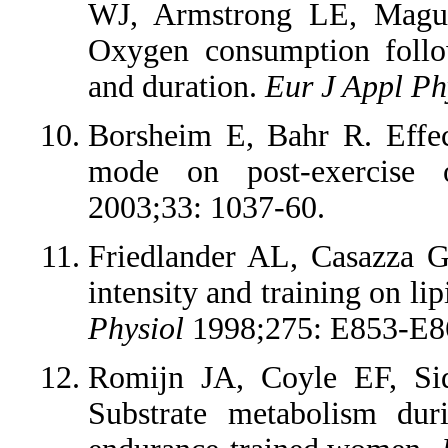
WJ, Armstrong LE, Magu
Oxygen consumption follow
and duration.
Eur J Appl Ph
Borsheim E, Bahr R. Effect
mode on post-exercise
2003;33: 1037-60.
Friedlander AL, Casazza G
intensity and training on 
Physiol
1998;275: E853-E8
Romijn JA, Coyle EF, Sid
Substrate metabolism durin