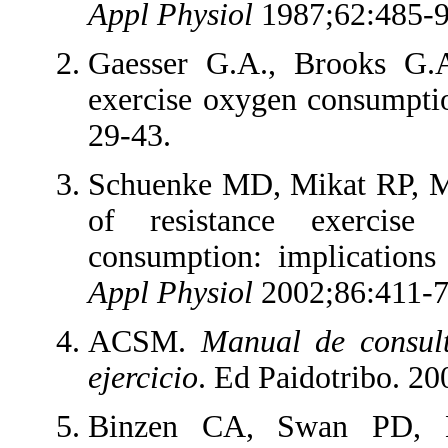
Appl Physiol
1987;62:485-9
Gaesser G.A., Brooks G.A
exercise oxygen consumpti
29-43.
Schuenke MD, Mikat RP, Mc
of resistance exercise
consumption: implicatio
Appl Physiol
2002;86:411-7
ACSM.
Manual de consult
ejercicio
. Ed Paidotribo. 20
Binzen CA, Swan PD, M