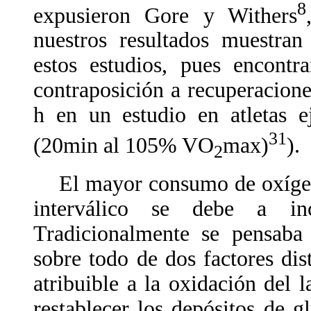
8
expusieron Gore y Withers
nuestros resultados muestran
estos estudios, pues encont
contraposición a recuperacione
h en un estudio en atletas ej
31
(20min al 105% VO
max)
).
2
El mayor consumo de oxígeno 
interválico se debe a inc
Tradicionalmente se pensaba
sobre todo de dos factores dis
atribuible a la oxidación del l
restablecer los depósitos de g