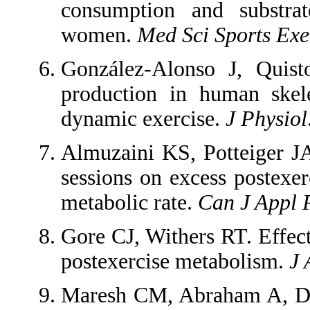
consumption and substrat
women.
Med Sci Sports Exe
González-Alonso J, Quist
production in human skele
dynamic exercise.
J Physiol
Almuzaini KS, Potteiger JA
sessions on excess postexe
metabolic rate.
Can J Appl 
Gore CJ, Withers RT. Effect
postexercise metabolism.
J 
Maresh CM, Abraham A, D