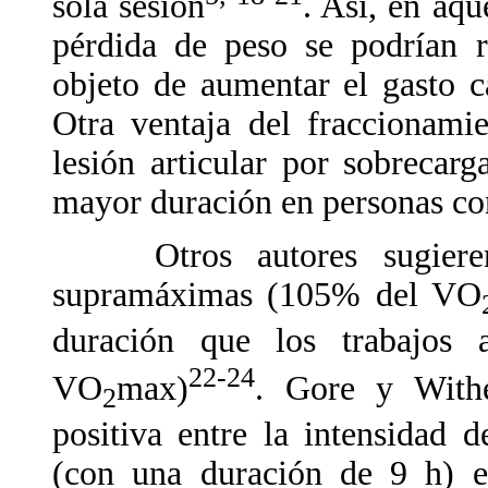
sola sesión
. Así, en aqu
pérdida de peso se podrían r
objeto de aumentar el gasto c
Otra ventaja del fraccionamie
lesión articular por sobrecar
mayor duración en personas co
Otros autores sugieren q
supramáximas (105% del VO
duración que los trabajos 
22-24
VO
max)
. Gore y Withe
2
positiva entre la intensidad 
(con una duración de 9 h) en