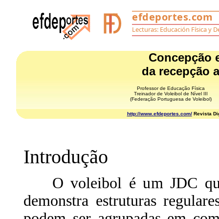
Concepção e
da recepção a
Professor de Educação Física
Treinador de Voleibol de Nível III
(Federação Portuguesa de Voleibol)
http://www.efdeportes.com/
Revista Dig
Introdução
O voleibol é um JDC que, n
demonstra estruturas regulare
podem ser agrupadas em comp