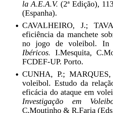
la A.E.A.V.
(2ª Edição), 11
(Espanha).
CAVALHEIRO, J.; TAVAR
eficiência da manchete sob
no jogo de voleibol. I
Ibéricos.
I.Mesquita, C.M
FCDEF-UP. Porto.
CUNHA, P.; MARQUES, A.
voleibol. Estudo da relaçã
eficácia do ataque em volei
Investigação em Voleib
C.Moutinho & R.Faria (Eds