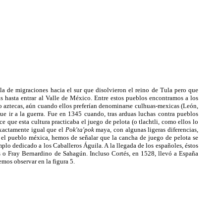
la de migraciones hacia el sur que disolvieron el reino de Tula pero que
xas hasta entrar al Valle de México. Entre estos pueblos encontramos a los
s o aztecas, aún cuando ellos preferían denominarse culhuas-mexicas (León,
ue ir a la guerra. Fue en 1345 cuando, tras arduas luchas contra pueblos
 que esta cultura practicaba el juego de pelota (o tlachtli, como ellos lo
exactamente igual que el
Pok'ta'pok
maya, con algunas ligeras diferencias,
re el pueblo méxica, hemos de señalar que la cancha de juego de pelota se
emplo dedicado a los Caballeros Águila. A la llegada de los españoles, éstos
s o Fray Bernardino de Sahagún. Incluso Cortés, en 1528, llevó a España
mos observar en la figura 5.