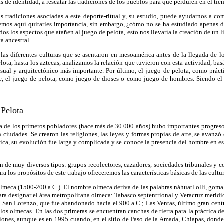
s de identidad, a rescatar las tradiciones de los pueblos para que perduren en el ti
radiciones asociadas a este deporte-ritual y, su estudio, puede ayudarnos a co
emos aquí quitarles importancia, sin embargo, ¿cómo no se ha estudiado apenas 
dos los aspectos que atañen al juego de pelota, esto nos llevaría la creación de un l
a ancestral.
las diferentes culturas que se asentaron en mesoamérica antes de la llegada de 
elota, hasta los aztecas, analizamos la relación que tuvieron con esta actividad, 
isual y arquitectónico más importante. Por último, el juego de pelota, como prác
te, el juego de pelota, como juego de dioses o como juego de hombres. Siendo el 
 Pelota
 los primeros pobladores (hace más de 30.000 años) hubo importantes progresos, apr
 ciudades. Se crearon las religiones, las leyes y formas propias de arte, se avanz
ca, su evolución fue larga y complicada y se conoce la presencia del hombre en es
n de muy diversos tipos: grupos recolectores, cazadores, sociedades tribunales y 
 los propósitos de este trabajo ofreceremos las características básicas de las cultu
meca (1500-200 a.C.). El nombre olmeca deriva de las palabras náhuatl olli, goma,
ara designar el área metropolitana olmeca: Tabasco septentrional y Veracruz meridio
on San Lorenzo, que fue abandonado hacia el 900 a.C.; Las Ventas, último gran cen
los olmecas. En las dos primeras se encuentran canchas de tierra para la práctica d
aciones, aunque es en 1995 cuando, en el sitio de Paso de la Amada, Chiapas, dond