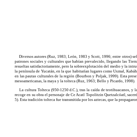
Diversos autores (Ruz, 1983; León, 1983 y Scott, 1996; entre otros) seña
patrones sociales y culturales que habían prevalecido, llegando las Tie
resueltas satisfactoriamente, pero la sobreexplotación del medio y la intr
la península de Yucatán, en la que habitarían lugares como Uxmal, Kabáh,
en las pautas culturales de la región (Bourbon y Poljak, 1999). Esta presen
mesoamericanas, la maya y la tolteca (Ruz, 1963; Bello y Picardo, 1998).
La cultura Tolteca (950-1250 d.C.), tras la caída de teotihuacanos, y la
recoge en su obra el personaje de Ce Acatl Topolitzin Quetzalcóatl, sacer
5). Esta tradición tolteca fue transmitida por los aztecas, que la propagar