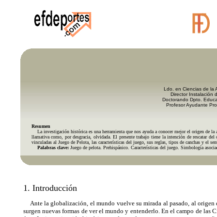
Ldo. en Ciencias de la 
Director Instalación 
Doctorando Dpto. Educac
Profesor Ayudante Pro
Resumen
La investigación histórica es una herramienta que nos ayuda a conocer mejor el origen de la ac
llamativa como, por desgracia, olvidada. El presente trabajo tiene la intención de rescatar del
vinculadas al Juego de Pelota, las características del juego, sus reglas, tipos de canchas y el s
Palabras clave:
Juego de pelota. Prehispánico. Características del juego. Simbología asocia
1. Introducción
Ante la globalización, el mundo vuelve su mirada al pasado, al origen qu
surgen nuevas formas de ver el mundo y entenderlo. En el campo de las C