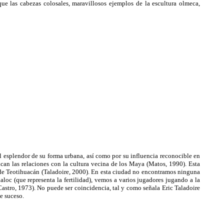
ue las cabezas colosales, maravillosos ejemplos de la escultura olmeca,
el esplendor de su forma urbana, así como por su influencia reconocible en
acan las relaciones con la cultura vecina de los Maya (Matos, 1990). Esta
e de Teotihuacán (Taladoire, 2000). En esta ciudad no encontramos ninguna
aloc (que representa la fertilidad), vemos a varios jugadores jugando a la
Castro, 1973). No puede ser coincidencia, tal y como señala Eric Taladoire
e suceso.