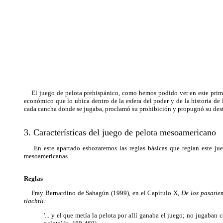
El juego de pelota prehispánico, como hemos podido ver en este primer a
económico que lo ubica dentro de la esfera del poder y de la historia de
cada cancha donde se jugaba, proclamó su prohibición y propugnó su destr
3. Características del juego de pelota mesoamericano
En este apartado esbozaremos las reglas básicas que regían este juego
mesoamericanas.
Reglas
Fray Bernardino de Sahagún (1999), en el Capítulo X,
De los pasatie
tlachtli:
'... y el que metía la pelota por allí ganaba el juego; no jugaban 