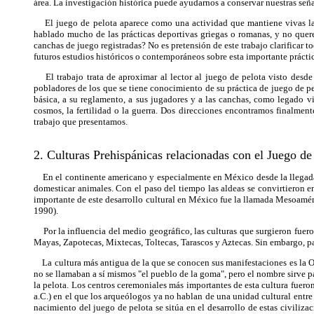
área. La investigación histórica puede ayudarnos a conservar nuestras seña
El juego de pelota aparece como una actividad que mantiene vivas las t
hablado mucho de las prácticas deportivas griegas o romanas, y no quer
canchas de juego registradas? No es pretensión de este trabajo clarificar to
futuros estudios históricos o contemporáneos sobre esta importante práctic
El trabajo trata de aproximar al lector al juego de pelota visto desde 
pobladores de los que se tiene conocimiento de su práctica de juego de p
básica, a su reglamento, a sus jugadores y a las canchas, como legado v
cosmos, la fertilidad o la guerra. Dos direcciones encontramos finalmen
trabajo que presentamos.
2. Culturas Prehispánicas relacionadas con el Juego de
En el continente americano y especialmente en México desde la llegada de
domesticar animales. Con el paso del tiempo las aldeas se convirtieron en
importante de este desarrollo cultural en México fue la llamada Mesoaméri
1990).
Por la influencia del medio geográfico, las culturas que surgieron fuero
Mayas, Zapotecas, Mixtecas, Toltecas, Tarascos y Aztecas. Sin embargo, para
La cultura más antigua de la que se conocen sus manifestaciones es la Ol
no se llamaban a sí mismos "el pueblo de la goma", pero el nombre sirve p
la pelota. Los centros ceremoniales más importantes de esta cultura fuer
a.C.) en el que los arqueólogos ya no hablan de una unidad cultural entre 
nacimiento del juego de pelota se sitúa en el desarrollo de estas civiliz