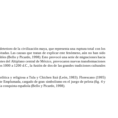
terioro de la civilización maya, que representa una ruptura total con los
itadas. Las causas que tratan de explicar este fenómeno, aún no han sido
sables (Bello y Picardo, 1998). Esto provocó una serie de migraciones hacia
entes del Altiplano central de México, provocaron nuevas transformaciones
os 1000 a 1200 d.C., la fusión de dos de las grandes tradiciones culturales
olítica y religiosa a Tula y Chichen Itzá (León, 1983). Florescano (1995)
ente Emplumada, cargado de gran simbolismo en el juego de pelota (fig. 4 y
 la conquista española (Bello y Picardo, 1998).