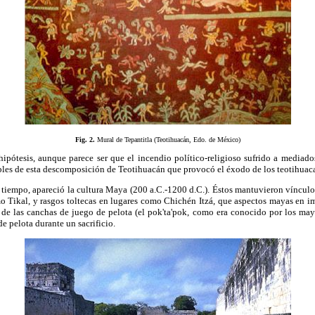
Fig. 2.
Mural de Tepantitla (Teotihuacán, Edo. de México)
pótesis, aunque parece ser que el incendio político-religioso sufrido a mediados
ibles de esta descomposición de Teotihuacán que provocó el éxodo de los teotihuac
iempo, apareció la cultura Maya (200 a.C.-1200 d.C.). Éstos mantuvieron vínculo
o Tikal, y rasgos toltecas en lugares como Chichén Itzá, que aspectos mayas en
de las canchas de juego de pelota (el pok'ta'pok, como era conocido por los may
de pelota durante un sacrificio.