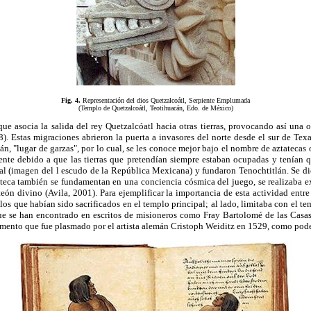
Fig. 4.
Representación del dios Quetzalcoátl, Serpiente Emplumada
(Templo de Quetzalcoátl, Teotihuacán, Edo. de México)
e asocia la salida del rey Quetzalcóatl hacia otras tierras, provocando así una o
8). Estas migraciones abrieron la puerta a invasores del norte desde el sur de Te
n, "lugar de garzas", por lo cual, se les conoce mejor bajo el nombre de aztateca
ente debido a que las tierras que pretendían siempre estaban ocupadas y tenían q
l (imagen del l escudo de la República Mexicana) y fundaron Tenochtitlán. Se dice
teca también se fundamentan en una conciencia cósmica del juego, se realizaba 
eón divino (Avila, 2001). Para ejemplificar la importancia de esta actividad ent
e los que habían sido sacrificados en el templo principal; al lado, limitaba con el t
 que se han encontrado en escritos de misioneros como Fray Bartolomé de las Casa
mento que fue plasmado por el artista alemán Cristoph Weiditz en 1529, como pode