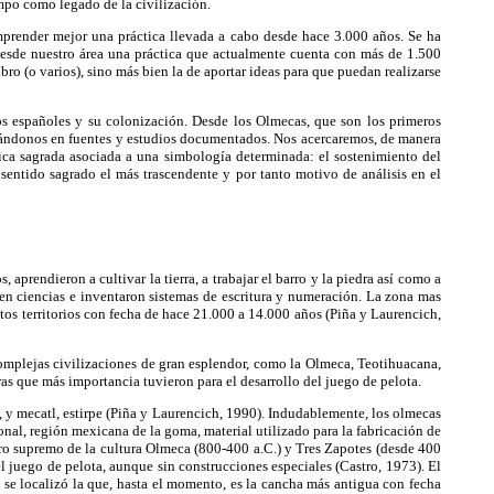
empo como legado de la civilización.
mprender mejor una práctica llevada a cabo desde hace 3.000 años. Se ha
desde nuestro área una práctica que actualmente cuenta con más de 1.500
ibro (o varios), sino más bien la de aportar ideas para que puedan realizarse
los españoles y su colonización. Desde los Olmecas, que son los primeros
basándonos en fuentes y estudios documentados. Nos acercaremos, de manera
tica sagrada asociada a una simbología determinada: el sostenimiento del
sentido sagrado el más trascendente y por tanto motivo de análisis en el
endieron a cultivar la tierra, a trabajar el barro y la piedra así como a
ó en ciencias e inventaron sistemas de escritura y numeración. La zona mas
tos territorios con fecha de hace 21.000 a 14.000 años (Piña y Laurencich,
complejas civilizaciones de gran esplendor, como la Olmeca, Teotihuacana,
ras que más importancia tuvieron para el desarrollo del juego de pelota.
 y mecatl, estirpe (Piña y Laurencich, 1990). Indudablemente, los olmecas
nal, región mexicana de la goma, material utilizado para la fabricación de
tro supremo de la cultura Olmeca (800-400 a.C.) y Tres Zapotes (desde 400
el juego de pelota, aunque sin construcciones especiales (Castro, 1973). El
e se localizó la que, hasta el momento, es la cancha más antigua con fecha