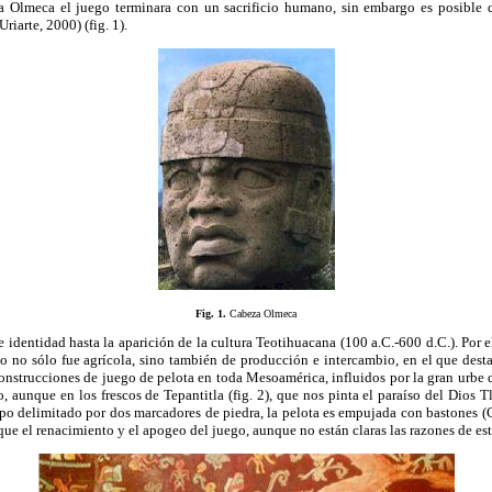
a Olmeca el juego terminara con un sacrificio humano, sin embargo es posible q
riarte, 2000) (fig. 1).
Fig. 1.
Cabeza Olmeca
identidad hasta la aparición de la cultura Teotihuacana (100 a.C.-600 d.C.). Por 
o no sólo fue agrícola, sino también de producción e intercambio, en el que dest
construcciones de juego de pelota en toda Mesoamérica, influidos por la gran urb
 aunque en los frescos de Tepantitla (fig. 2), que nos pinta el paraíso del Dios Tl
ampo delimitado por dos marcadores de piedra, la pelota es empujada con bastones (
que el renacimiento y el apogeo del juego, aunque no están claras las razones de est