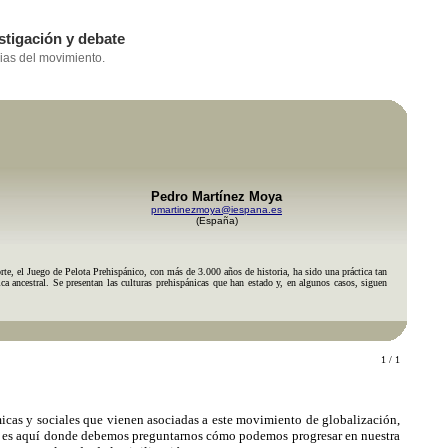
Pedro Martínez Moya
pmartinezmoya@iespana.es
(España)
te, el Juego de Pelota Prehispánico, con más de 3.000 años de historia, ha sido una práctica tan
ica ancestral. Se presentan las culturas prehispánicas que han estado y, en algunos casos, siguen
1 / 1
micas y sociales que vienen asociadas a este movimiento de globalización,
, y es aquí donde debemos preguntarnos cómo podemos progresar en nuestra