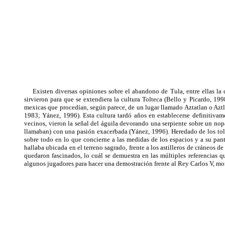
Existen diversas opiniones sobre el abandono de Tula, entre ellas la qu
sirvieron para que se extendiera la cultura Tolteca (Bello y Picardo, 199
mexicas que procedían, según parece, de un lugar llamado Aztatlan o Aztlá
1983; Yánez, 1996). Esta cultura tardó años en establecerse definitivam
vecinos, vieron la señal del águila devorando una serpiente sobre un nopa
llamaban) con una pasión exacerbada (Yánez, 1996). Heredado de los tol
sobre todo en lo que concierne a las medidas de los espacios y a su pant
hallaba ubicada en el terreno sagrado, frente a los astilleros de cráneos d
quedaron fascinados, lo cuál se demuestra en las múltiples referencias
algunos jugadores para hacer una demostración frente al Rey Carlos V, mo