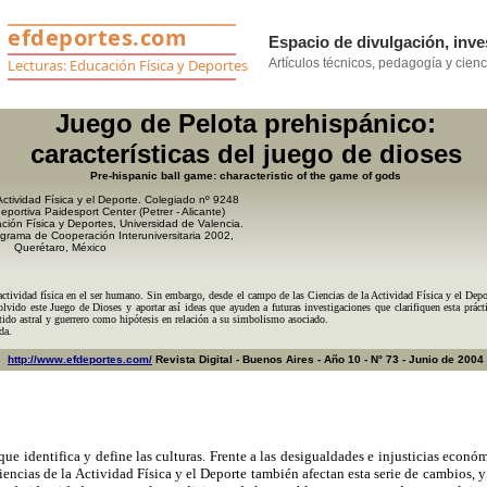
Juego de Pelota prehispánico:
características del juego de dioses
Pre-hispanic ball game: characteristic of the game of gods
Actividad Física y el Deporte. Colegiado nº 9248
deportiva Paidesport Center (Petrer - Alicante)
ión Física y Deportes, Universidad de Valencia.
grama de Cooperación Interuniversitaria 2002,
Querétaro, México
tividad física en el ser humano. Sin embargo, desde el campo de las Ciencias de la Actividad Física y el Depor
 olvido este Juego de Dioses y aportar así ideas que ayuden a futuras investigaciones que clarifiquen esta práct
entido astral y guerrero como hipótesis en relación a su simbolismo asociado.
da.
http://www.efdeportes.com/
Revista Digital - Buenos Aires - Año 10 - N° 73 - Junio de 2004
e identifica y define las culturas. Frente a las desigualdades e injusticias econó
iencias de la Actividad Física y el Deporte también afectan esta serie de cambios