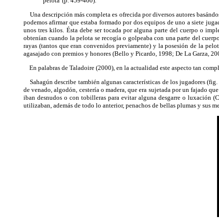
pelota' (p. 459-460).
Una descripción más completa es ofrecida por diversos autores basándose
podemos afirmar que estaba formado por dos equipos de uno a siete jugad
unos tres kilos. Ésta debe ser tocada por alguna parte del cuerpo o impl
obtenían cuando la pelota se recogía o golpeaba con una parte del cuerpo 
rayas (tantos que eran convenidos previamente) y la posesión de la pelo
agasajado con premios y honores (Bello y Picardo, 1998; De La Garza, 20
En palabras de Taladoire (2000), en la actualidad este aspecto tan compl
Sahagún describe también algunas características de los jugadores (fig. 8
de venado, algodón, cestería o madera, que era sujetada por un fajado que s
iban desnudos o con tobilleras para evitar alguna desgarre o luxación (C
utilizaban, además de todo lo anterior, penachos de bellas plumas y sus me