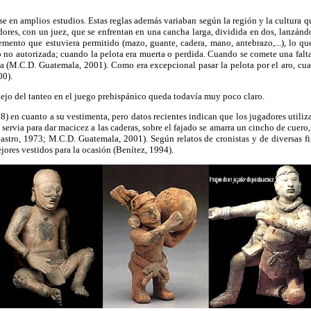
 en amplios estudios. Estas reglas además variaban según la región y la cultura q
ores, con un juez, que se enfrentan en una cancha larga, dividida en dos, lanzánd
emento que estuviera permitido (mazo, guante, cadera, mano, antebrazo,...), lo que
no autorizada; cuando la pelota era muerta o perdida. Cuando se comete una falta (
ta (M.C.D. Guatemala, 2001). Como era excepcional pasar la pelota por el aro, cua
00).
ejo del tanteo en el juego prehispánico queda todavía muy poco claro.
) en cuanto a su vestimenta, pero datos recientes indican que los jugadores utiliza
ervia para dar macicez a las caderas, sobre el fajado se amarra un cincho de cuero, 
astro, 1973; M.C.D. Guatemala, 2001). Según relatos de cronistas y de diversas fig
jores vestidos para la ocasión (Benítez, 1994).