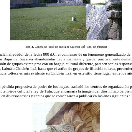
Fig. 3.
Cancha de juego de pelota de Chichen Itzá (Edo. de Yucatán)
lan alrededor de la fecha 800 d.C. el comienzo de un fenómeno generalizado de de
rras Bajas del Sur a ser abandonadas paulatinamente y quedar prácticamente deshab
usión de grupos extranjeros con un bagaje cultural diferente, parecen ser las respon
 Labná o Chichén Itzá, hasta que el arribo de grupos de filiación tolteca, proveni
cia tolteca es más evidente en Chichén Itzá; en este sitio tiene lugar, entre los añ
 pérdida progresiva de poder de los mayas, trasladó los centros de organización p
dote, héroe cultural y rey de Tula, que encarnaría la imagen del dios mítico Serpi
on en diversos textos y cantos que se comenzaron a publicar en los años siguientes a