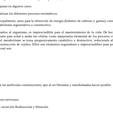
grasas en algunos casos.
lizan los diferentes procesos enzimáticos.
cipalmente, unos para la obtención de energía (hidratos de carbono y grasas), con
tabolismo regenerativo o constructivo.
los al organismo, es imprescindible para el mantenimiento de la vida. De hech
o para echar a andar las células como maquinaria elemental de los procesos vita
o el metabolismo se torna progresivamente catabólico y destructivo, reduciendo a
nstrucción de tejidos. Ellos son elementos reguladores e imprescindibles para pr
oral son:
 las moléculas constituyentes, que al ser liberadas y transformadas hacen posible:
sos nerviosos.
e secreción Reabsorción y filtración.