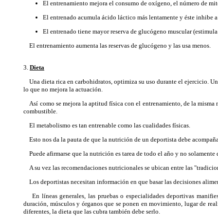
El entrenamiento mejora el consumo de oxígeno, el número de mitoco
El entrenado acumula ácido láctico más lentamente y éste inhibe a 
El entrenado tiene mayor reserva de glucógeno muscular (estimula 
El entrenamiento aumenta las reservas de glucógeno y las usa menos.
3.
Dieta
Una dieta rica en carbohidratos, optimiza su uso durante el ejercicio. Una
lo que no mejora la actuación.
Así como se mejora la aptitud física con el entrenamiento, de la misma m
combustible.
El metabolismo es tan entrenable como las cualidades físicas.
Esto nos da la pauta de que la nutrición de un deportista debe acompañar a
Puede afirmarse que la nutrición es tarea de todo el año y no solamente 
A su vez las recomendaciones nutricionales se ubican entre las "tradicion
Los deportistas necesitan información en que basar las decisiones alimen
En líneas generales, las pruebas o especialidades deportivas manifiesta
duración, músculos y órganos que se ponen en movimiento, lugar de realiza
diferentes, la dieta que las cubra también debe serlo.