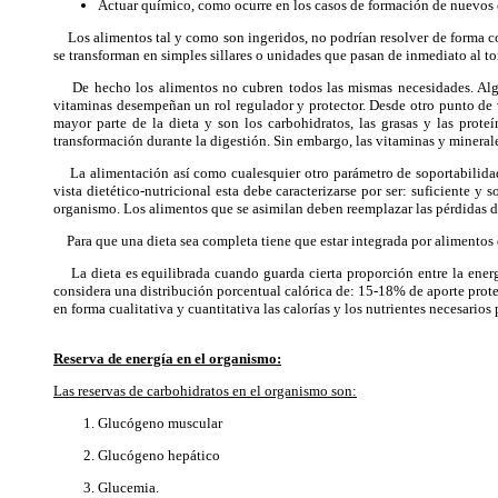
Actuar químico, como ocurre en los casos de formación de nuevos 
Los alimentos tal y como son ingeridos, no podrían resolver de forma conc
se transforman en simples sillares o unidades que pasan de inmediato al to
De hecho los alimentos no cubren todos las mismas necesidades. Alguno
vitaminas desempeñan un rol regulador y protector. Desde otro punto de v
mayor parte de la dieta y son los carbohidratos, las grasas y las prot
transformación durante la digestión. Sin embargo, las vitaminas y mineral
La alimentación así como cualesquier otro parámetro de soportabilidad
vista dietético-nutricional esta debe caracterizarse por ser: suficiente y
organismo. Los alimentos que se asimilan deben reemplazar las pérdidas d
Para que una dieta sea completa tiene que estar integrada por alimentos q
La dieta es equilibrada cuando guarda cierta proporción entre la energí
considera una distribución porcentual calórica de: 15-18% de aporte pro
en forma cualitativa y cuantitativa las calorías y los nutrientes necesar
Reserva de energía en el organismo:
Las reservas de carbohidratos en el organismo son:
Glucógeno muscular
Glucógeno hepático
Glucemia.