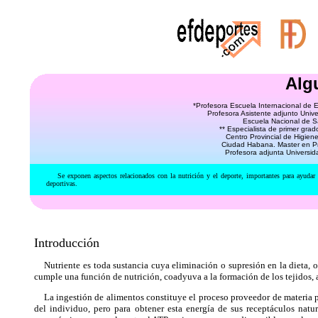
Algu
*Profesora Escuela Internacional de 
Profesora Asistente adjunto Univ
Escuela Nacional de S
** Especialista de primer gra
Centro Provincial de Higien
Ciudad Habana. Master en P
Profesora adjunta Universi
Se exponen aspectos relacionados con la nutrición y el deporte, importantes para ayudar a l
deportivas.
Introducción
Nutriente es toda sustancia cuya eliminación o supresión en la dieta, 
cumple una función de nutrición, coadyuva a la formación de los tejidos, 
La ingestión de alimentos constituye el proceso proveedor de materia pri
del individuo, pero para obtener esta energía de sus receptáculos natu