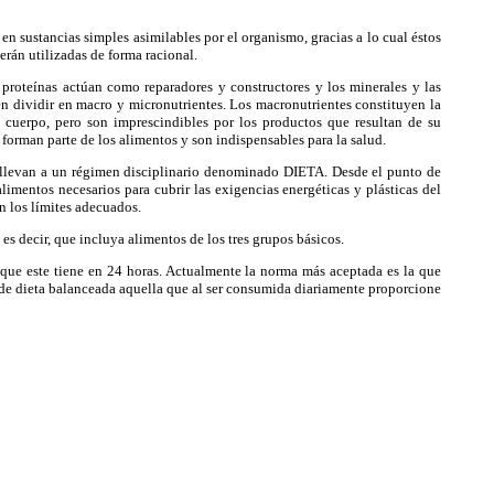
n sustancias simples asimilables por el organismo, gracias a lo cual éstos
erán utilizadas de forma racional.
roteínas actúan como reparadores y constructores y los minerales y las
en dividir en macro y micronutrientes. Los macronutrientes constituyen la
l cuerpo, pero son imprescindibles por los productos que resultan de su
orman parte de los alimentos y son indispensables para la salud.
nllevan a un régimen disciplinario denominado DIETA. Desde el punto de
alimentos necesarios para cubrir las exigencias energéticas y plásticas del
n los límites adecuados.
s decir, que incluya alimentos de los tres grupos básicos.
 que este tiene en 24 horas. Actualmente la norma más aceptada es la que
de dieta balanceada aquella que al ser consumida diariamente proporcione