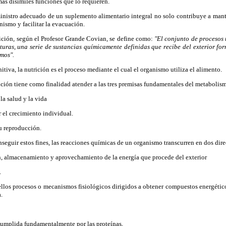
ás disímiles funciones que lo requieren.
stro adecuado de un suplemento alimentario integral no solo contribuye a mantener
nismo y facilitar la evacuación.
ión, según el Profesor Grande Covian, se define como:
"El conjunto de procesos 
cturas, una serie de sustancias químicamente definidas que recibe del exterior fo
smos".
iva, la nutrición es el proceso mediante el cual el organismo utiliza el alimento.
ión tiene como finalidad atender a las tres premisas fundamentales del metabolis
la salud y la vida
 el crecimiento individual.
su reproducción.
eguir estos fines, las reacciones químicas de un organismo transcurren en dos dire
, almacenamiento y aprovechamiento de la energía que procede del exterior
.
los procesos o mecanismos fisiológicos dirigidos a obtener compuestos energéticos
.
, cumplida fundamentalmente por las proteínas,