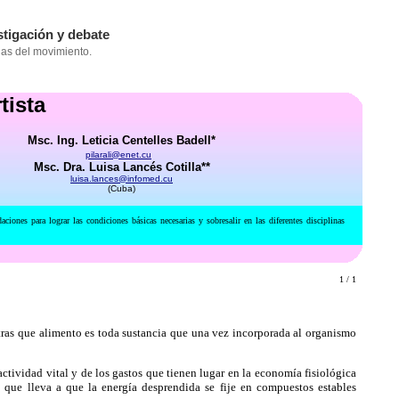
tista
Msc. Ing. Leticia Centelles Badell*
pilarali@enet.cu
Msc. Dra. Luisa Lancés Cotilla**
luisa.lances@infomed.cu
(Cuba)
nes para lograr las condiciones básicas necesarias y sobresalir en las diferentes disciplinas
1 / 1
ras que alimento es toda sustancia que una vez incorporada al organismo
tividad vital y de los gastos que tienen lugar en la economía fisiológica
, que lleva a que la energía desprendida se fije en compuestos estables