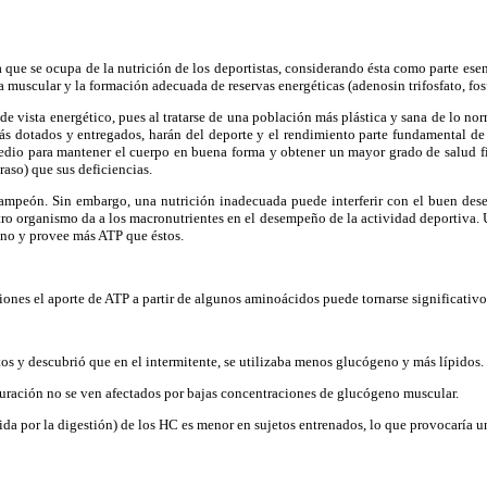
e se ocupa de la nutrición de los deportistas, considerando ésta como parte esenci
sa muscular y la formación adecuada de reservas energéticas (adenosin trifosfato, fo
e vista energético, pues al tratarse de una población más plástica y sana de lo no
s dotados y entregados, harán del deporte y el rendimiento parte fundamental de u
 medio para mantener el cuerpo en buena forma y obtener un mayor grado de salud f
raso) que sus deficiencias.
campeón. Sin embargo, una nutrición inadecuada puede interferir con el buen des
ro organismo da a los macronutrientes en el desempeño de la actividad deportiva. Un
ono y provee más ATP que éstos.
iones el aporte de ATP a partir de algunos aminoácidos puede tornarse significativo
os y descubrió que en el intermitente, se utilizaba menos glucógeno y más lípidos.
duración no se ven afectados por bajas concentraciones de glucógeno muscular.
a por la digestión) de los HC es menor en sujetos entrenados, lo que provocaría un 