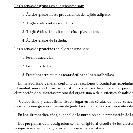
Las reservas de
grasas
en el organismo son:
Ácidos grasos libres provenientes del tejido adiposo.
Triglicéridos intramusculares
Triglicéridos de las lipoproteínas plasmáticas.
Ácidos grasos de la dieta.
Las reservas de
proteínas
en el organismo son:
Pool intracelular
Proteínas de la dieta
Proteínas estructurales (contráctiles de las miofibrillas)
El metabolismo general, conjunto de reacciones bioquímicas acopladas enz
El anabolismo es el proceso constructivo por medio del cual se produce
eliminación de sustancias propias del organismo o de nutrientes absorbido
Catabolismo y anabolismo tienen lugar en las células de modo concurre
substratos energéticos (que son degradados), vuelven a construir material
En los últimos diez años, el papel de la nutrición en la preparación de l
Los programas de investigación se han dirigido al estudio de los efectos
la regulación hormonal y el estado nutricional del atleta