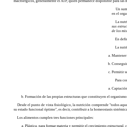
macroérgicos, generalmente el ATP, quien permanece disponible para las m
Un sumini
en el orga
La nutric
sus estru
de los mi
En definit
La nutric
Mantener 
Conseguir
Permitir 
Para cons
Captación
Formación de las propias estructuras que constituyen el organismo
Desde el punto de vista fisiológico, la nutrición comprende "todos aquel
su estado funcional óptimo", es decir, contribuir a la homeostasis sistémica
Los alimentos cumplen tres funciones principales:
Plástica, para formar materia y permitir el crecimiento estructural