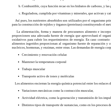
Combustible, cuya función recae en los hidratos de carbono, y las 
Reguladora, cumplida por vitaminas y minerales, que activan y cata
Así pues, los nutrientes absorbidos son utilizados por el organismo prin
para la construcción de tejidos y órganos (proteínas) constituyendo el me
La alimentación, forma y manera de procurarnos alimento e incorporar
proporcionen una adecuada fuente de energía que aprovechará el organism
oxidativos para cubrir los requerimientos de energía. En caso contrari
alimentos ingeridos proporcionan al organismo fuente de reparación y co
nucleicos, hormonas, y enzimas, entre otras. Las demandas de energía corp
Crecimiento y renovación celular.
Mantener la temperatura corporal
Trabajo muscular
Transporte activo de iones y moléculas
Los alimentos encierran la energía química potencial entre los enlaces de
Variaciones mecánicas como la contracción muscular,
Actividad eléctrica, como la generación y transmisión de los impul
Distintos tipos de transporte de sustancias, como en los procesos d