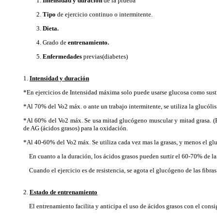
Intensidad y duración
de la prueba
Tipo
de ejercicio continuo o intermitente.
Dieta.
Grado de
entrenamiento.
Enfermedades
previas(diabetes)
1.
Intensidad y duración
*En ejercicios de Intensidad máxima solo puede usarse glucosa como sust
*Al 70% del Vo2 máx. o ante un trabajo intermitente, se utiliza la glucólis
*Al 60% del Vo2 máx. Se usa mitad glucógeno muscular y mitad grasa. (El
de AG (ácidos grasos) para la oxidación.
*Al 40-60% del Vo2 máx. Se utiliza cada vez mas la grasas, y menos el g
En cuanto a la duración, los ácidos grasos pueden surtir el 60-70% de la 
Cuando el ejercicio es de resistencia, se agota el glucógeno de las fibras t
2.
Estado de entrenamiento
El entrenamiento facilita y anticipa el uso de ácidos grasos con el cons