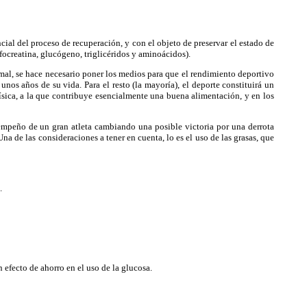
al del proceso de recuperación, y con el objeto de preservar el estado de
sfocreatina, glucógeno, triglicéridos y aminoácidos).
rmal, se hace necesario poner los medios para que el rendimiento deportivo
nos años de su vida. Para el resto (la mayoría), el deporte constituirá un
ísica, a la que contribuye esencialmente una buena alimentación, y en los
empeño de un gran atleta cambiando una posible victoria por una derrota
a de las consideraciones a tener en cuenta, lo es el uso de las grasas, que
.
efecto de ahorro en el uso de la glucosa.