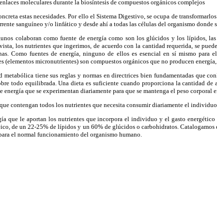
enlaces moleculares durante la biosíntesis de compuestos orgánicos complejos
reta estas necesidades. Por ello el Sistema Digestivo, se ocupa de transformarlos e
rrente sanguíneo y/o linfático y desde ahí a todas las células del organismo donde s
s colaboran como fuente de energía como son los glúcidos y los lípidos, las p
ista, los nutrientes que ingerimos, de acuerdo con la cantidad requerida, se pued
eínas. Como fuentes de energía, ninguno de ellos es esencial en sí mismo para e
es (elementos micronutrientes) son compuestos orgánicos que no producen energía, f
 metabólica tiene sus reglas y normas en directrices bien fundamentadas que co
 sobre todo equilibrada. Una dieta es suficiente cuando proporciona la cantidad de 
e energía que se experimentan diariamente para que se mantenga el peso corporal e
ue contengan todos los nutrientes que necesita consumir diariamente el individuo e
a que le aportan los nutrientes que incorpora el individuo y el gasto energético
teico, de un 22-25% de lípidos y un 60% de glúcidos o carbohidratos. Catalogamos 
ios para el normal funcionamiento del organismo humano.