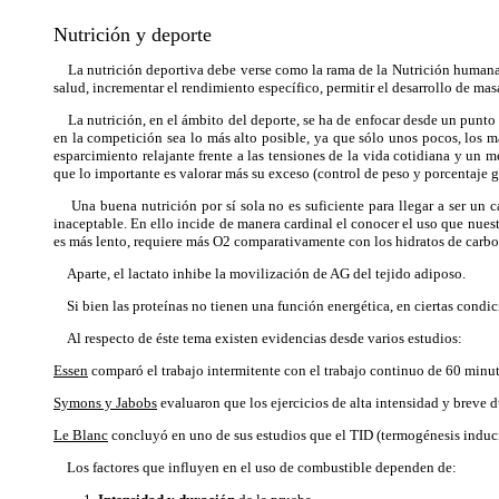
Nutrición y deporte
La nutrición deportiva debe verse como la rama de la Nutrición humana qu
salud, incrementar el rendimiento específico, permitir el desarrollo de ma
La nutrición, en el ámbito del deporte, se ha de enfocar desde un punto d
en la competición sea lo más alto posible, ya que sólo unos pocos, los má
esparcimiento relajante frente a las tensiones de la vida cotidiana y un
que lo importante es valorar más su exceso (control de peso y porcentaje g
Una buena nutrición por sí sola no es suficiente para llegar a ser un 
inaceptable. En ello incide de manera cardinal el conocer el uso que nuest
es más lento, requiere más O2 comparativamente con los hidratos de carb
Aparte, el lactato inhibe la movilización de AG del tejido adiposo.
Si bien las proteínas no tienen una función energética, en ciertas condic
Al respecto de éste tema existen evidencias desde varios estudios:
Essen
comparó el trabajo intermitente con el trabajo continuo de 60 minut
Symons y Jabobs
evaluaron que los ejercicios de alta intensidad y breve 
Le Blanc
concluyó en uno de sus estudios que el TID (termogénesis inducid
Los factores que influyen en el uso de combustible dependen de: