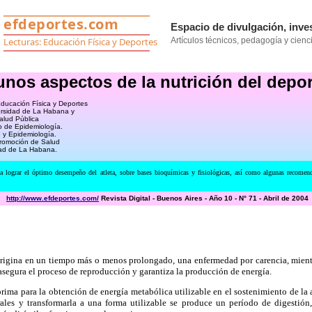
nos aspectos de la nutrición del depor
Educación Física y Deportes
ersidad de La Habana y
alud Pública
do de Epidemiología.
e y Epidemiología.
romoción de Salud
dad de La Habana.
ograr el óptimo desempeño del atleta, sobre bases bioquímicas y fisiológicas, así como algunas recomendacio
http://www.efdeportes.com/
Revista Digital - Buenos Aires - Año 10 - N° 71 -
Abril de 2004
origina en un tiempo más o menos prolongado, una enfermedad por carencia, mient
asegura el proceso de reproducción y garantiza la producción de energía.
ma para la obtención de energía metabólica utilizable en el sostenimiento de la ac
rales y transformarla a una forma utilizable se produce un período de digestión