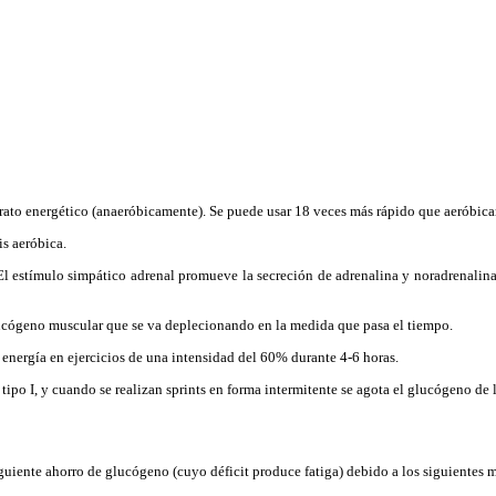
rato energético (anaeróbicamente). Se puede usar 18 veces más rápido que aeróbic
is aeróbica.
 estímulo simpático adrenal promueve la secreción de adrenalina y noradrenalina),
lucógeno muscular que se va deplecionando en la medida que pasa el tiempo.
energía en ejercicios de una intensidad del 60% durante 4-6 horas.
ipo I, y cuando se realizan sprints en forma intermitente se agota el glucógeno de la
iguiente ahorro de glucógeno (cuyo déficit produce fatiga) debido a los siguientes