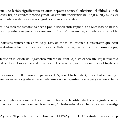
na lesión significativa en otros deportes como el atletismo, el fútbol, el bal
os, región cervicotorácica y rodillas con una incidencia del 37,0%, 20,2%, 23,7%,
 la incidencia de las lesiones agudas son más frecuentes.
a reciente estadística hecha por la Asociación Española de Médicos de Baloncest
eran producidas por el mecanismo de "estrés" equinovaro, con afección por el fas
istas representan entre 38 y 45% de todas las lesiones. Constataran que ocurrí
s estudios sobre lesión citan cerca de 50% de los esguinces externos ocurrieran jug
lesión del ligamento externo del tobillo, el calcáneo-fibular, lateral talo-cal
s describen el mecanismo de lesión en el baloncesto, ocurre siempre en el triple sa
esiones por 1000 horas de juego es de 5,6 en el fútbol, de 4,1 en el balonmano y e
ómicos es muy significativo en relación a otros deportes de equipo y de contacto de
complementación de la exploración física, se ha utilizado las radiografías en estrés 
icación de un estrés en la región lesionada. Sin embargo, varios investigadore
 y de 79% para la lesión combinada del LPAA y el LPC. Un estudio prospectivo pres