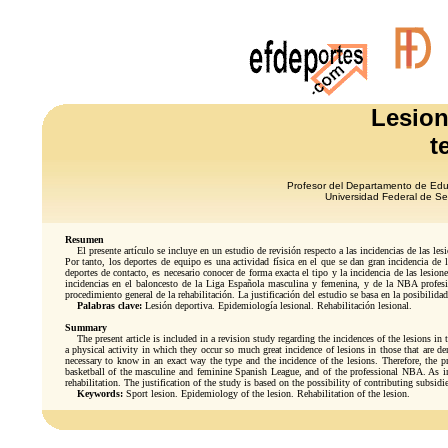
Lesion
t
Profesor del Departamento de Edu
Universidad Federal de Se
Resumen
El presente artículo se incluye en un estudio de revisión respecto a las incidencias de las lesi
Por tanto, los deportes de equipo es una actividad física en el que se dan gran incidencia de
deportes de contacto, es necesario conocer de forma exacta el tipo y la incidencia de las lesio
incidencias en el baloncesto de la Liga Española masculina y femenina, y de la NBA profesi
procedimiento general de la rehabilitación. La justificación del estudio se basa en la posibilid
Palabras clave:
Lesión deportiva. Epidemiología lesional. Rehabilitación lesional.
Summary
The present article is included in a revision study regarding the incidences of the lesions in the
a physical activity in which they occur so much great incidence of lesions in those that are den
necessary to know in an exact way the type and the incidence of the lesions. Therefore, the pr
basketball of the masculine and feminine Spanish League, and of the professional NBA. As ind
rehabilitation. The justification of the study is based on the possibility of contributing subsidi
Keywords:
Sport lesion. Epidemiology of the lesion. Rehabilitation of the lesion.