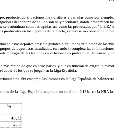
1 / 1
po, produciendo situaciones muy distintas e variadas como por ejemplo:
os jugadores del deporte de equipo son muy peculiares, donde predominan las
 que se denominan como las agudas, así como las provocadas por " L.E.R." o
nes producidas en los deportes de contacto, es necesario conocer de forma
al en estos deportes presenta grandes dificultades en función de las más
s grupos de deportistas estudiados, tornando incompleta las informaciones
epidemiología de las lesiones en el baloncesto profesional, femenino y de
más rápido do que en otros países, y que en función de exigir un mayor
el doble de los que se juegan en la Liga Española.
trenamientos. Sin embargo, las lesiones en la Liga Española de baloncesto
eriores de la Liga Española, suponen un total de 46,13%, en la NBA las