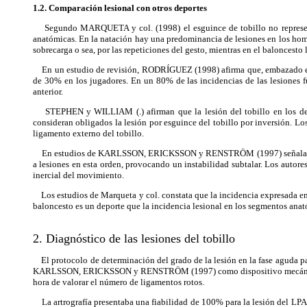
1.2. Comparación lesional con otros deportes
Segundo MARQUETA y col. (1998) el esguince de tobillo no representa u
anatómicas. En la natación hay una predominancia de lesiones en los hombr
sobrecarga o sea, por las repeticiones del gesto, mientras en el baloncesto
En un estudio de revisión, RODRÍGUEZ (1998) afirma que, embazado en un
de 30% en los jugadores. En un 80% de las incidencias de las lesiones fu
anterior.
STEPHEN y WILLIAM (.) afirman que la lesión del tobillo en los deport
consideran obligados la lesión por esguince del tobillo por inversión. Lo
ligamento externo del tobillo.
En estudios de KARLSSON, ERICKSSON y RENSTRÖM (1997) señalan que en la 
a lesiones en esta orden, provocando un instabilidad subtalar. Los autore
inercial del movimiento.
Los estudios de Marqueta y col. constata que la incidencia expresada en l
baloncesto es un deporte que la incidencia lesional en los segmentos anat
2. Diagnóstico de las lesiones del tobillo
El protocolo de determinación del grado de la lesión en la fase aguda para 
KARLSSON, ERICKSSON y RENSTRÖM (1997) como dispositivo mecánico de apl
hora de valorar el número de ligamentos rotos.
La artrografía presentaba una fiabilidad de 100% para la lesión del LPAA