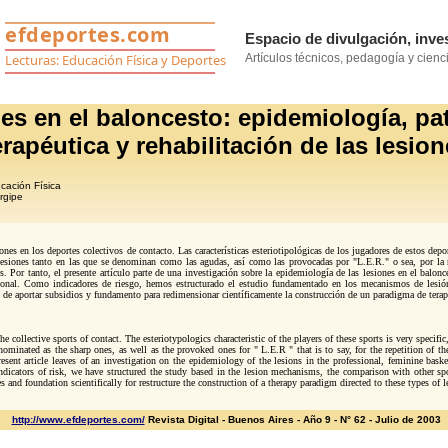
es en el baloncesto: epidemiología, pat
erapéutica y rehabilitación de las lesio
cación Física
rgipe
ones en los deportes colectivos de contacto. Las características esteriotipológicas de los jugadores de estos de
 lesiones tanto en las que se denominan como las agudas, así como las provocadas por "L.E.R." o sea, por la 
nes. Por tanto, el presente artículo parte de una investigación sobre la epidemiología de las lesiones en el balo
onal. Como indicadores de riesgo, hemos estructurado el estudio fundamentado en los mecanismos de lesión, 
ad de aportar subsidios y fundamento para redimensionar científicamente la construcción de un paradigma de terapi
 collective sports of contact. The esteriotypologics characteristic of the players of these sports is very specific
ominated as the sharp ones, as well as the provoked ones for " L.E.R " that is to say, for the repetition of the 
esent article leaves of an investigation on the epidemiology of the lesions in the professional, feminine baske
icators of risk, we have structured the study based in the lesion mechanisms, the comparison with other sport
es and foundation scientifically for restructure the construction of a therapy paradigm directed to these types of l
http://www.efdeportes.com/
Revista Digital - Buenos Aires - Año 9 - N° 62 -
Julio de 2003