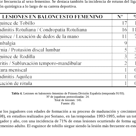
frecuencia al sexo femenino. Se destaca también la incidencia de roturas del ligam
 quirúrgica a lo largo de su carrera deportiva.
Tabla 4.
Lesiones en baloncesto femenino de Primera División Española (temporada 91/93).
Nº de jugadoras protocolizadas: 24.
Total de lesiones: 145.
Fuente: (8).
ar los jugadores con edades de formación a su proceso de maduración y crecimien
en estudios realizados por Soriano, en las temporadas 1993-1995, sobre un tota
gador y año, con una incidencia de 71% de estas lesiones ocurriendo de forma ag
femenino adulto. El esguince de tobillo siegue siendo la lesión más frecuente en es