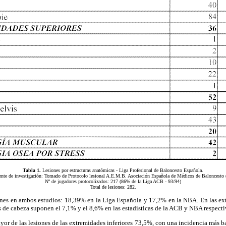
Tabla 1.
Lesiones por estructuras anatómicas - Liga Profesional de Baloncesto Española.
nte de investigación: Tomado de Protocolo lesional A.E.M.B. Asociación Española de Médicos de Baloncesto 
Nº de jugadores protocolizados: 217 (86% de la Liga ACB - 93/94)
Total de lesiones: 282.
es en ambos estudios: 18,39% en la Liga Española y 17,2% en la NBA. En las extrem
 de cabeza suponen el 7,1% y el 8,6% en las estadísticas de la ACB y NBA respect
yor de las lesiones de las extremidades inferiores 73,5%, con una incidencia más ba