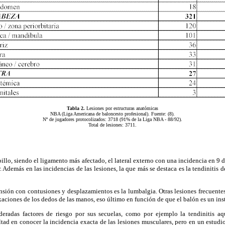
Tabla 2.
Lesiones por estructuras anatómicas
NBA (Liga Americana de baloncesto profesional). Fuente: (8).
Nº de jugadores protocolizados: 3718 (91% de la Liga NBA - 88/92).
Total de lesiones: 3711.
llo, siendo el ligamento más afectado, el lateral externo con una incidencia en 9
. Además en las incidencias de las lesiones, la que más se destaca es la tendinitis 
sión con contusiones y desplazamientos es la lumbalgia. Otras lesiones frecuentes
uxaciones de los dedos de las manos, eso último en función de que el balón es un in
das factores de riesgo por sus secuelas, como por ejemplo la tendinitis aquilea
ltad en conocer la incidencia exacta de las lesiones musculares, pero en un estudi