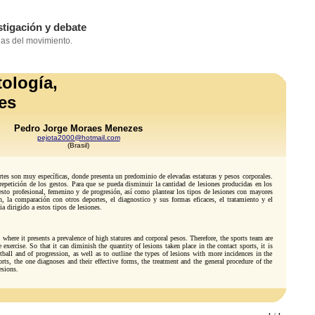
ología,
nes
Pedro Jorge Moraes Menezes
pejota2000@hotmail.com
(Brasil)
portes son muy específicas, donde presenta un predominio de elevadas estaturas y pesos corporales.
repetición de los gestos. Para que se pueda disminuir la cantidad de lesiones producidas en los
ncesto profesional, femenino y de progresión, así como plantear los tipos de lesiones con mayores
la comparación con otros deportes, el diagnostico y sus formas eficaces, el tratamiento y el
a dirigido a estos tipos de lesiones.
, where it presents a prevalence of high statures and corporal pesos. Therefore, the sports team are
exercise. So that it can diminish the quantity of lesions taken place in the contact sports, it is
tball and of progression, as well as to outline the types of lesions with more incidences in the
s, the one diagnoses and their effective forms, the treatment and the general procedure of the
esions.