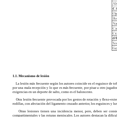
1.1. Mecanismo de lesión
La lesión más frecuente según los autores coincide en el esguince de tobi
por una mala recepción y lo que es más frecuente, por pisar a otro jugador
exigencias en un deporte de salto, como es el baloncesto.
Otra lesión frecuente provocada por los gestos de rotación y flexo-exten
rodillas, con afectación del ligamento cruzado anterior, los esguinces y l
Otras lesiones tienen una incidencia menor, pero, deben ser considera
compartimentales y las roturas meniscales. Los autores destacan la dificu