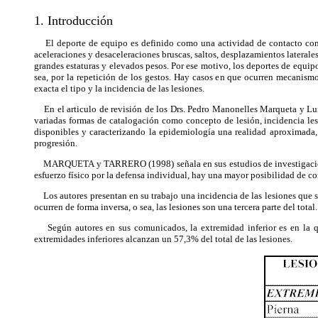
1. Introducción
El deporte de equipo es definido como una actividad de contacto const
aceleraciones y desaceleraciones bruscas, saltos, desplazamientos laterale
grandes estaturas y elevados pesos. Por ese motivo, los deportes de equip
sea, por la repetición de los gestos. Hay casos en que ocurren mecanismo
exacta el tipo y la incidencia de las lesiones.
En el articulo de revisión de los Drs. Pedro Manonelles Marqueta y Luis
variadas formas de catalogación como concepto de lesión, incidencia lesi
disponibles y caracterizando la epidemiología una realidad aproximada, n
progresión.
MARQUETA y TARRERO (1998) señala en sus estudios de investigaciones q
esfuerzo físico por la defensa individual, hay una mayor posibilidad de co
Los autores presentan en su trabajo una incidencia de las lesiones que s
ocurren de forma inversa, o sea, las lesiones son una tercera parte del total.
Según autores en sus comunicados, la extremidad inferior es en la que
extremidades inferiores alcanzan un 57,3% del total de las lesiones.