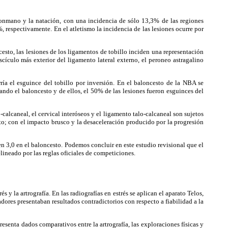
onmano y la natación, con una incidencia de sólo 13,3% de las regiones
 respectivamente. En el atletismo la incidencia de las lesiones ocurre por
o, las lesiones de los ligamentos de tobillo inciden una representación
cículo más exterior del ligamento lateral externo, el peroneo astragalino
a el esguince del tobillo por inversión. En el baloncesto de la NBA se
ando el baloncesto y de ellos, el 50% de las lesiones fueron esguinces del
caneal, el cervical interóseos y el ligamento talo-calcaneal son sujetos
lto; con el impacto brusco y la desaceleración producido por la progresión
n 3,0 en el baloncesto. Podemos concluir en este estudio revisional que el
lineado por las reglas oficiales de competiciones.
y la artrografía. En las radiografías en estrés se aplican el aparato Telos,
s presentaban resultados contradictorios con respecto a fiabilidad a la
enta dados comparativos entre la artrografía, las exploraciones físicas y