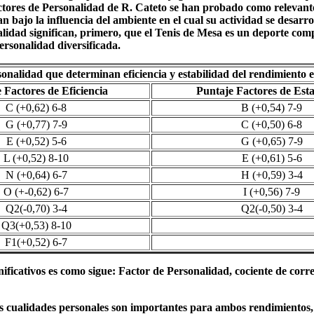
ctores de Personalidad de R. Cateto se han probado como relevante
dean bajo la influencia del ambiente en el cual su actividad se desa
alidad significan, primero, que el Tenis de Mesa es un deporte comp
ersonalidad diversificada.
sonalidad que determinan eficiencia y estabilidad del rendimiento 
 Factores de Eficiencia
Puntaje Factores de Esta
C (+0,62) 6-8
B (+0,54) 7-9
G (+0,77) 7-9
C (+0,50) 6-8
E (+0,52) 5-6
G (+0,65) 7-9
L (+0,52) 8-10
E (+0,61) 5-6
N (+0,64) 6-7
H (+0,59) 3-4
O (+-0,62) 6-7
I (+0,56) 7-9
Q2(-0,70) 3-4
Q2(-0,50) 3-4
Q3(+0,53) 8-10
F1(+0,52) 6-7
gnificativos es como sigue: Factor de Personalidad, cociente de cor
s cualidades personales son importantes para ambos rendimientos, e