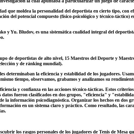
nvestigación la cual apuntaba a particularizar un juego de caracter
dad que moldea la personalidad del deportista en cierto tipo, con efi
ción del potencial compuesto (físico-psicológico y técnico-táctico)
o y Yu. Bludov, es una sistemática cualidad integral del deportist
po.
rupo de deportistas de alto nivel, 15 Maestros del Deporte y Maest
Selección y de ránking mundial).
les determinaban la eficiencia y estabilidad de los jugadores. Usa
l mismo tiempo, observamos, grabamos y analizamos su rendimient
 eficiencia y confianza en las acciones técnico-tácticas. Estos criteri
tos fueron clasificados en dos grupos, "eficiencia" y "estabilidad
 de la información psicodiagnóstica. Organizar los hechos en dos gr
formación en un sistema claro y práctico. Como resultado, las carac
as.
cubrir los rasgos personales de los jugadores de Tenis de Mesa que