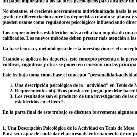
un papel importante a los factores psicológicos para alcanzar un 
No obstante, el creciente acercamiento individualizado hacia la est
grado de diferenciación entre los deportistas cuando se planea y 
pueden usarse como reguladores psicológicos influenciando directa
Los requerimientos establecidos más arriba han impulsado una inv
calificados. Los nuevos métodos deben prestar más atención a las c
La base teórica y metodológica de esta investigación es el concep
Cuando se aplica a los deportes, este concepto presenta a la pers
volitivas, cognitivas y otras se ponen en conexión con las principa
Este trabajo toma como base el concepto "personalidad-actividad"
Una descripción psicológica de la "actividad" en Tenis de 
Requerimientos objetivos puestos en juego que debe hacer f
Los resultados son el producto de una investigación de las ca
establecidos en el ítem 2.
En la parte final de este trabajo se discuten brevemente algunas 
1. Una Descripción Psicológica de la Actividad en Tenis de Mesa
Para ser capaz de controlar el proceso de entrenamiento de un ju