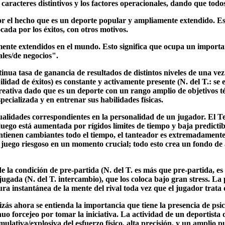
caracteres distintivos y los factores operacionales, dando que todo
r el hecho que es un deporte popular y ampliamente extendido. Es
ada por los éxitos, con otros motivos.
ente extendidos en el mundo. Esto significa que ocupa un importan
les/de negocios".
nua tasa de ganancia de resultados de distintos niveles de una vez
ibilidad de éxitos) es constante y activamente presente (N. del T.:
reativa dado que es un deporte con un rango amplio de objetivos téc
ecializada y en entrenar sus habilidades físicas.
cualidades correspondientes en la personalidad de un jugador. El 
go está aumentada por rígidos límites de tiempo y baja predictibili
enen cambiantes todo el tiempo, el tanteador es extremadamente móv
uego riesgoso en un momento crucial; todo esto crea un fondo de a
 de la condición de pre-partida (N. del T. es más que pre-partida, 
jugada (N. del T. intercambio), que los coloca bajo gran stress. L
ra instantánea de la mente del rival toda vez que el jugador trata
quizás ahora se entienda la importancia que tiene la presencia de psi
inuo forcejeo por tomar la iniciativa. La actividad de un deportista
ulativa/explosiva del esfuerzo físico, alta precisión, y un amplio