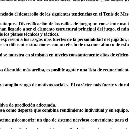
nciado el desarrollo de las siguientes tendencias en el Tenis de M
ques. Diversificación de los estilos de juego; un consciente uso tá
 han llegado a ser el elemento estructural principal del juego, el n
 los planes técnicos y tácticos.
expresión a los rasgos más fuertes de la personalidad del jugador, s
 en diferentes situaciones con un efecto de máximo ahorro de esfue
se muestra en sí misma en niveles constantemente altos de eficiencia
a discutida más arriba, es posible agotar una lista de requerimien
a amplio rango de motivos sociales. El carácter más fuerte y durab
itiva de predicción adecuada.
esa como deporte que combina rendimiento individual y en equipo.
tema psicomotriz; un tipo de sistema nervioso conveniente para el 