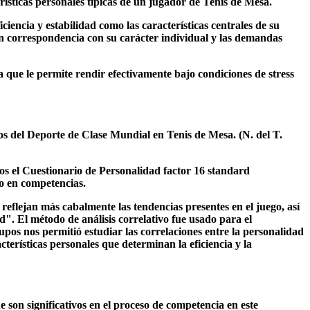
ísticas personales típicas de un jugador de Tenis de Mesa.
ciencia y estabilidad como las características centrales de su
 en correspondencia con su carácter individual y las demandas
a que le permite rendir efectivamente bajo condiciones de stress
ros del Deporte de Clase Mundial en Tenis de Mesa. (N. del T.
mos el Cuestionario de Personalidad factor 16 standard
o en competencias.
os reflejan más cabalmente las tendencias presentes en el juego, así
". El método de análisis correlativo fue usado para el
upos nos permitió estudiar las correlaciones entre la personalidad
terísticas personales que determinan la eficiencia y la
 son significativos en el proceso de competencia en este