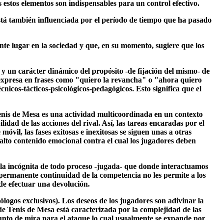
s estos elementos son indispensables para un control efectivo.
tá también influenciada por el período de tiempo que ha pasado
te lugar en la sociedad y que, en su momento, sugiere que los
 y un carácter dinámico del propósito -de fijación del mismo- de
 se expresa en frases como "quiero la revancha" o "ahora quiero
nicos-tácticos-psicológicos-pedagógicos. Esto significa que el
Tenis de Mesa es una actividad multicoordinada en un contexto
dad de las acciones del rival. Así, las tareas encaradas por el
il, las fases exitosas e inexitosas se siguen unas a otras
lto contenido emocional contra el cual los jugadores deben
es la incógnita de todo proceso -jugada- que donde interactuamos
a permanente continuidad de la competencia no les permite a los
 de efectuar una devolución.
cólogos exclusivos). Los deseos de los jugadores son adivinar la
 de Tenis de Mesa está caracterizada por la complejidad de las
 punto de mira para el ataque lo cual usualmente se expande por