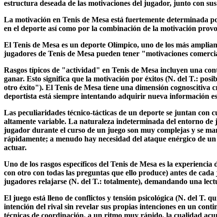
estructura deseada de las motivaciones del jugador, junto con sus 
La motivación en Tenis de Mesa está fuertemente determinada po
en el deporte así como por la combinación de la motivación provoc
El Tenis de Mesa es un deporte Olímpico, uno de los más ampliam
jugadores de Tenis de Mesa pueden tener "motivaciones comercia
Rasgos típicos de "actividad" en Tenis de Mesa incluyen una conti
ganar. Esto significa que la motivación por éxitos (N. del T.: pos
otro éxito"). El Tenis de Mesa tiene una dimensión cognoscitiva c
deportista está siempre intentando adquirir nueva información esp
Las peculiaridades técnico-tácticas de un deporte se juntan con 
altamente variable. La naturaleza indeterminada del entorno de jue
jugador durante el curso de un juego son muy complejas y se manti
rápidamente; a menudo hay necesidad del ataque enérgico de un j
actuar.
Uno de los rasgos específicos del Tenis de Mesa es la experiencia
con otro con todas las preguntas que ello produce) antes de cada 
jugadores relajarse (N. del T.: totalmente), demandando una lectu
El juego está lleno de conflictos y tensión psicológica (N. del T. 
intención del rival sin revelar sus propias intenciones en un cont
técnicas de coordinación, a un ritmo muy rápido, la cualidad acum