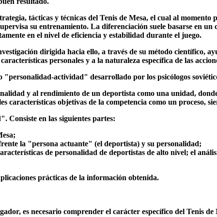
buen resultado.
rategia, tácticas y técnicas del Tenis de Mesa, el cual al momento p
supervisa su entrenamiento. La diferenciación suele basarse en un c
mente en el nivel de eficiencia y estabilidad durante el juego.
estigación dirigida hacia ello, a través de su método científico,
aracterísticas personales y a la naturaleza específica de las accion
to "personalidad-actividad" desarrollado por los psicólogos soviéti
onalidad y al rendimiento de un deportista como una unidad, donde 
les características objetivas de la competencia como un proceso, sien
. Consiste en las siguientes partes:
Mesa;
rente la "persona actuante" (el deportista) y su personalidad;
racterísticas de personalidad de deportistas de alto nivel; el anális
aplicaciones prácticas de la información obtenida.
gador, es necesario comprender el carácter específico del Tenis d