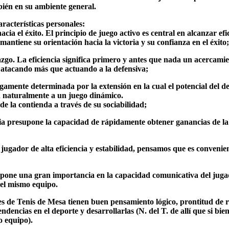
bién en su ambiente general.
aracterísticas personales:
cia el éxito. El principio de juego activo es central en alcanzar ef
mantiene su orientación hacia la victoria y su confianza en el éxito;
zgo. La eficiencia significa primero y antes que nada un acercamient
 y atacando más que actuando a la defensiva;
argamente determinada por la extensión en la cual el potencial del d
n naturalmente a un juego dinámico.
de la contienda a través de su sociabilidad;
ia presupone la capacidad de rápidamente obtener ganancias de la si
ador de alta eficiencia y estabilidad, pensamos que es conveniente
pone una gran importancia en la capacidad comunicativa del jugador
del mismo equipo.
res de Tenis de Mesa tienen buen pensamiento lógico, prontitud de res
endencias en el deporte y desarrollarlas (N. del T. de allí que si b
o equipo).