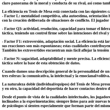
claro panorama de la moral y conducta de su rival, así como tam
La eficiencia en Tenis de Mesa está conectada con las siguientes c
- Factor L: mentalidad competitiva, alta autoestima, orientación ha
con la creación deliberada de situaciones de conflicto. El jugador 
- Factor Q3: actividad, resolución, capacidad para tomar el lidera
táctica, teniendo un control firme sobre las intenciones del rival
- Factor F1: extroversión, adaptación social. La eficiencia está l
sus reacciones son más espontáneas; estas cualidades contribuye
También los extrovertidos encuentran más fácil aflojar la tensión 
- Factor N: sagacidad, adaptabilidad y mente precisa. La eficienc
táctica sobre la base de esta obtención de datos.
Cuando damos una descripción general de la personalidad de un jug
tres esferas: la comunicativa, la intelectual y la emocianal/volitiva.
La naturaleza doble (individual/equipos) del Tenis de Mesa presu
y en otro, la capacidad del deportista de hacer contactos dentro 
Desde el punto de vista de la cualidades intelectuales, los jugado
inclinados a la experimentación; siempre listos para asir nuevas t
de psicólogos si sienten especialmente que forman parte del mism