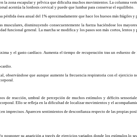
en la zona escapular y pélvica que dificulta muchos movimientos. La columna verteb
dorsal acentúa la lordosis cervical y puede que lumbar para conservar el equilibrio.
a pérdida ósea anual del 1% aproximadamente que hace los huesos más frágiles y pr
 musculares, disminuyendo consecuentemente la fuerza haciéndose los mayores m
ad funcional general. La marcha se modifica y los pasos son más cortos, lentos y p
ma y el gasto cardíaco. Aumenta el tiempo de recuperación tras un esfuerzo de lo
ocardio.
, observándose que aunque aumente la frecuencia respiratoria con el ejercicio n
corporal.
e reacción, umbral de percepción de muchos estímulos y déficits sensoriales. 
corporal. Ello se refleja en la dificultad de localizar movimientos y el acompañami
en imprecisos. Aparecen sentimientos de desconfianza respecto de las propias posi
posponer su aparición a través de ejercicios variados donde los estímulos lo se