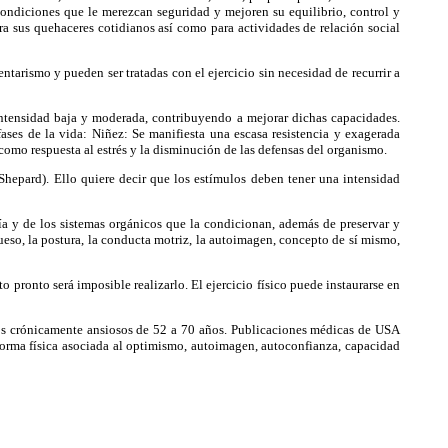
ondiciones que le merezcan seguridad y mejoren su equilibrio, control y
a sus quehaceres cotidianos así como para actividades de relación social
tarismo y pueden ser tratadas con el ejercicio sin necesidad de recurrir a
intensidad baja y moderada, contribuyendo a mejorar dichas capacidades.
ses de la vida: Niñez: Se manifiesta una escasa resistencia y exagerada
como respuesta al estrés y la disminución de las defensas del organismo.
epard). Ello quiere decir que los estímulos deben tener una intensidad
a y de los sistemas orgánicos que la condicionan, además de preservar y
ueso, la postura, la conducta motriz, la autoimagen, concepto de sí mismo,
 pronto será imposible realizarlo. El ejercicio físico puede instaurarse en
tos crónicamente ansiosos de 52 a 70 años. Publicaciones médicas de USA
a forma física asociada al optimismo, autoimagen, autoconfianza, capacidad