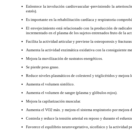
Enlentece la involución cardiovascular -previniendo la arterioscle
estrés).
Es importante en la rehabilitación cardíaca y respiratoria compro
El envejecimiento está relacionado con la producción de radicales l
incrementado en el plasma de los sujetos entrenados fruto de la ac
Facilita la actividad articular y previene la osteoporosis y fractura
Aumenta la actividad enzimática oxidativa con la consiguiente mej
Mejora la movilización de sustratos energéticos.
Se pierde peso graso.
Reduce niveles plasmáticos de colesterol y triglicéridos y mejora 
Aumenta el volumen sistólico.
Aumenta el volumen de sangre (plasma y glóbulos rojos).
Mejora la capilarización muscular.
Aumenta el VO2 máx. y mejora el sistema respiratorio por mejora de
Controla y reduce la tensión arterial en reposo y durante el esfuerz
Favorece el equilibrio neurovegetativo, sicofísico y la actividad ps