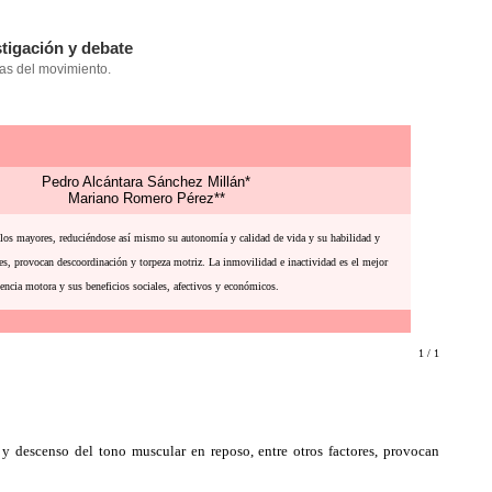
Pedro Alcántara Sánchez Millán*
Mariano Romero Pérez**
de los mayores, reduciéndose así mismo su autonomía y calidad de vida y su habilidad y
ores, provocan descoordinación y torpeza motriz. La inmovilidad e inactividad es el mejor
encia motora y sus beneficios sociales, afectivos y económicos.
1 / 1
 y descenso del tono muscular en reposo, entre otros factores, provocan