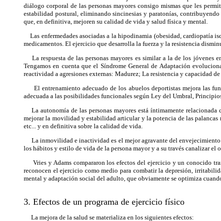
diálogo corporal de las personas mayores consigo mismas que les permit
estabilidad postural, eliminando sincinesias y paratonías, contribuyend
que, en definitiva, mejoren su calidad de vida y salud física y mental.
Las enfermedades asociadas a la hipodinamia (obesidad, cardiopatía isquém
medicamentos. El ejercicio que desarrolla la fuerza y la resistencia dismi
La respuesta de las personas mayores es similar a la de los jóvenes en
Tengamos en cuenta que el Síndrome General de Adaptación evoluciona en
reactividad a agresiones externas: Madurez; La resistencia y capacidad de
El entrenamiento adecuado de los abuelos deportistas mejora las funci
adecuada a las posibilidades funcionales según Ley del Umbral, Principi
La autonomía de las personas mayores está íntimamente relacionada con 
mejorar la movilidad y estabilidad articular y la potencia de las palanca
etc... y en definitiva sobre la calidad de vida.
La inmovilidad e inactividad es el mejor agravante del envejecimiento y la
los hábitos y estilo de vida de la persona mayor y a su través canalizar el 
Vries y Adams compararon los efectos del ejercicio y un conocido tranq
reconocen el ejercicio como medio para combatir la depresión, irritabilid
mental y adaptación social del adulto, que obviamente se optimiza cuando s
3. Efectos de un programa de ejercicio físico
La mejora de la salud se materializa en los siguientes efectos: