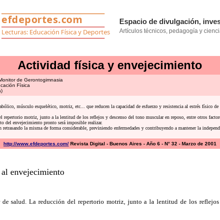
Actividad física y envejecimiento
 Monitor de Gerontogimnasia
cación Física
)
ólico, músculo esquelético, motriz, etc... que reducen la capacidad de esfuerzo y resistencia al estrés físico 
el repertorio motriz, junto a la lentitud de los reflejos y descenso del tono muscular en reposo, entre otros fact
uto del envejecimiento pronto será imposible realizar.
ción retrasando la misma de forma considerable, previniendo enfermedades y contribuyendo a mantener la independ
http://www.efdeportes.com/
Revista Digital - Buenos Aires - Año 6 - N° 32 - Marzo de 2001
 al envejecimiento
 salud. La reducción del repertorio motriz, junto a la lentitud de los reflejos