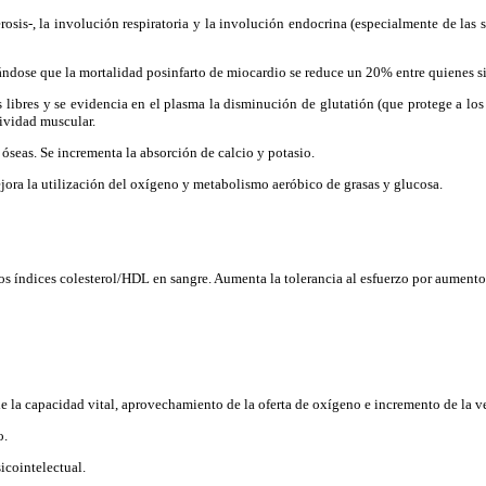
rosis-, la involución respiratoria y la involución endocrina (especialmente de las 
bándose que la mortalidad posinfarto de miocardio se reduce un 20% entre quienes 
ibres y se evidencia en el plasma la disminución de glutatión (que protege a los te
tividad muscular.
s óseas. Se incrementa la absorción de calcio y potasio.
ora la utilización del oxígeno y metabolismo aeróbico de grasas y glucosa.
los índices colesterol/HDL en sangre. Aumenta la tolerancia al esfuerzo por aument
 la capacidad vital, aprovechamiento de la oferta de oxígeno e incremento de la ve
o.
icointelectual.