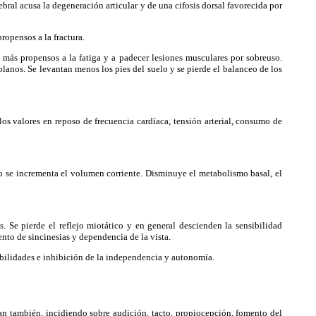
ral acusa la degeneración articular y de una cifosis dorsal favorecida por
opensos a la fractura.
ás propensos a la fatiga y a padecer lesiones musculares por sobreuso.
lanos. Se levantan menos los pies del suelo y se pierde el balanceo de los
s valores en reposo de frecuencia cardíaca, tensión arterial, consumo de
o se incrementa el volumen corriente. Disminuye el metabolismo basal, el
Se pierde el reflejo miotático y en general descienden la sensibilidad
ento de sincinesias y dependencia de la vista.
bilidades e inhibición de la independencia y autonomía.
an también, incidiendo sobre audición, tacto, propiocepción, fomento del