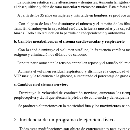
La posición estática sufre alteraciones y desajustes: Aumenta la rigidez 
el desequilibrio y falta de tono muscular y vicios posturales. Esta cifosis 
A partir de los 35 años en mujeres y más tarde en hombres, se produce un
Con el paso de los años disminuye el número y el tamaño de las fibras
También disminuyen la capacidad aeróbica, la fuerza muscular y la capacid
brazos. Todo ello redunda en la pérdida de independencia y autonomía.
b. Cambios metabólicos, en el sistema cardiovascular y respiratorio
Con la edad disminuye el volumen sistólico, la frecuencia cardíaca máxi
oxígeno y eliminación de dióxido de carbono.
Por otra parte aumentan la tensión arterial en reposo y el tamaño del mi
Aumenta el volumen residual respiratorio y disminuye la capacidad vital
VO2 máx. y la tolerancia a la glucosa, aumentando el porcentaje de grasa 
c. Cambios en el sistema nervioso
Disminuye la velocidad de conducción nerviosa, aumentan los tiempos d
propioceptiva y táctil que afectan la pérdida de conciencia y del esquema 
Se producen alteraciones en la motricidad fina y los movimientos se hac
2. Incidencia de un programa de ejercicio físico
Todas estas modificaciones son objeto de entrenamiento para evitar y/o 