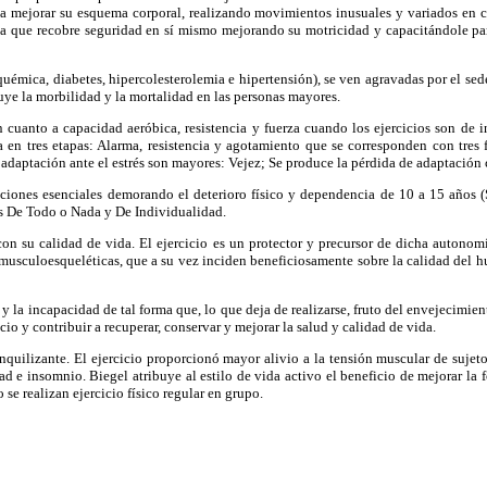
a mejorar su esquema corporal, realizando movimientos inusuales y variados en c
o a que recobre seguridad en sí mismo mejorando su motricidad y capacitándole par
ica, diabetes, hipercolesterolemia e hipertensión), se ven agravadas por el seden
nuye la morbilidad y la mortalidad en las personas mayores.
 cuanto a capacidad aeróbica, resistencia y fuerza cuando los ejercicios son de 
 tres etapas: Alarma, resistencia y agotamiento que se corresponden con tres fa
 adaptación ante el estrés son mayores: Vejez; Se produce la pérdida de adaptación 
ones esenciales demorando el deterioro físico y dependencia de 10 a 15 años (Sh
os De Todo o Nada y De Individualidad.
su calidad de vida. El ejercicio es un protector y precursor de dicha autonomí
s musculoesqueléticas, que a su vez inciden beneficiosamente sobre la calidad del h
 incapacidad de tal forma que, lo que deja de realizarse, fruto del envejecimiento
ocio y contribuir a recuperar, conservar y mejorar la salud y calidad de vida.
uilizante. El ejercicio proporcionó mayor alivio a la tensión muscular de suje
ad e insomnio. Biegel atribuye al estilo de vida activo el beneficio de mejorar l
e realizan ejercicio físico regular en grupo.