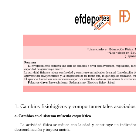
*Licenciado en Educación Física.
**Licenciado en Edu
(España
Resumen
El envejecimiento conlleva una serie de cambios a nivel cardiovascular, respiratorio, metab
capacidad de aprendizaje motriz.
La actividad física se reduce con la edad y constituye un indicador de salud. La reducción d
agravante del envejecimiento y la incapacidad de tal forma que, lo que deja de realizarse, fr
El ejercicio físico tiene una incidencia específica sobre los sistemas que acusan la involu
Palabras clave:
Envejecimiento. Sedentarismo. Ejercicio físico. Salud.
1. Cambios fisiológicos y comportamentales asociados
a. Cambios en el sistema músculo esquelético
La actividad física se reduce con la edad y constituye un indicador de
descoordinación y torpeza motriz.