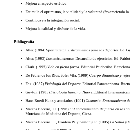
Mejora el aspecto estético.
Estimula el optimismo, la vitalidad y la voluntad (favoreciendo la
Contribuye a la integración social.
Mejora la calidad y disfrute de la vida.
Bibliografía
Alter. (1994) Sport Stretch.
Estiramientos para los deportes.
Ed. G
Alter. (1993)
Los estiramientos.
Desarrollo de ejercicios. Ed. Paido
Clark. (1995)
Vida en plena forma.
Editorial Paidotribo. Barcelona
De Febrer de los Ríos, Soler Vila. (1989)
Cuerpo dinamismo y veje
Fox. (1987)
Fisiología del Deporte.
Editorial Panamericana. Bueno
Guyton. (1985)
Fisiología humana.
Nueva Editorial Interamerican
Hans-Ruedi Kunz y asociados. (1991)
Gimnasia. Entrenamiento de
Marcos Becerro, J.F. (1996)
“El entrenamiento de fuerza en los an
Murciana de Medicina del Deporte, Cieza.
Marcos Becerro J.F., Frontera W. y Santonja R. (1995)
La Salud y l