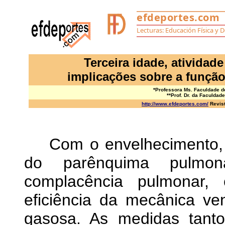
Terceira idade, atividade 
implicações sobre a funçã
*Professora Ms. Faculdade d
**Prof. Dr. da Faculdad
http://www.efdeportes.com/
Revist
Com o envelhecimento, ex
do parênquima pulmo
complacência pulmonar,
eficiência da mecânica ven
gasosa. As medidas tanto