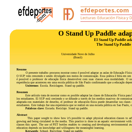
O Stand Up Paddle adap
El Stand Up Paddle ada
The Stand Up Paddle 
Universidade Nove de Julho
(Brasil)
Resumo
O presente trabalho procurou mostrar como é possível adaptar as aulas de Educação Física
O SUP vem crescendo e sendo divulgado nos meios de comunicação. Essa prática é feita em um 
é possível o professor de educação física desenvolver com suas classes essa modalidade. O us
experiência que aconteceu em uma escola pública de São Paulo confirmando que a educação depen
Unitermos
: Escola. Reciclagem. Stand up paddle.
Resumen
Este artículo trata de mostrar como es posible adaptar las clases de Educación Física para
los estudiantes. El SUP está creciendo y se difunde a través de los medios masivos de comunicaci
adaptada con materiales de desecho, el profesor de educación física puede desarrollar sus clase
estudiantes. Este trabajo fue una experiencia que se realizó en una escuela pública en Sao Paulo,
Palabras clave
: Escuela. Reciclaje. Stand up paddle.
Abstract
This paper sought to show how it’s possible to adapt physical education classes to ad
growing and being circulated in the media. This practice is done ​​in an aquatic environment wit
classes this sport. The use of PET bottles enables to creating and developing environmental a
education depends on knowledge and willingness the meaningful learning.
Keywords
: School. Recycling. Stand up paddle.