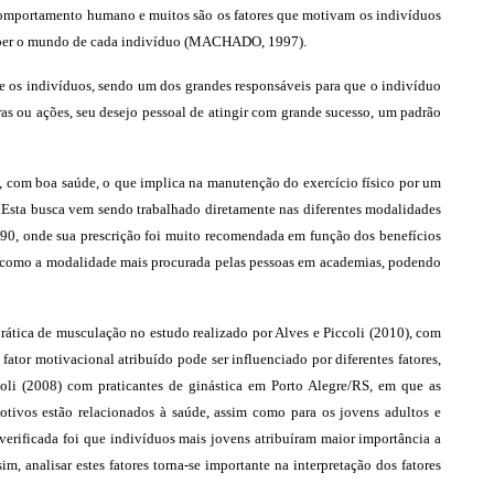
comportamento humano e muitos são os fatores que motivam os indivíduos
erceber o mundo de cada indivíduo (MACHADO, 1997).
re os indivíduos, sendo um dos grandes responsáveis para que o indivíduo
s ou ações, seu desejo pessoal de atingir com grande sucesso, um padrão
do, com boa saúde, o que implica na manutenção do exercício físico por um
”. Esta busca vem sendo trabalhado diretamente nas diferentes modalidades
, onde sua prescrição foi muito recomendada em função dos benefícios
como a modalidade mais procurada pelas pessoas em academias, podendo
rática de musculação no estudo realizado por Alves e Piccoli (2010), com
tor motivacional atribuído pode ser influenciado por diferentes fatores,
oli (2008) com praticantes de ginástica em Porto Alegre/RS, em que as
otivos estão relacionados à saúde, assim como para os jovens adultos e
verificada foi que indivíduos mais jovens atribuíram maior importância a
m, analisar estes fatores torna-se importante na interpretação dos fatores