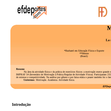
M
La 
*Bacharel em Educação Física e Esporte
**Mestre
(Brasil)
Resumo
Na área da atividade física e da prática de exercícios físicos a motivação exerce gra
IMPRAF 54 (Inventário de Motivação à Prática Regular de Atividade Física). Participaram 232 p
de estresse e competitividade. Na análise por gênero e por faixa etária o prazer também foi o f
Unitermos
: Motivação. Academia. Atividade física.
EFDepo
Introdução