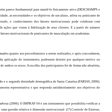
ambém parece fundamental para mantê-lo fisicamente ativo (DESCHAMPS e
dade, as necessidades e os objetivos de um aluno, atleta ou praticante de
ntudo, o conhecimento dos fatores motivacionais pode colaborar com
e ações que visem à fidelização de seus clientes. E a partir do número
 fatores motivacionais de praticantes de musculação em academias.
ormados quanto aos procedimentos a serem realizados, e após concordarem,
da aplicação do instrumento, pudessem desistir por qualquer motivo ou
e ambos os sexos. A escolha dos participantes foi de forma não aleatória,
ção e o segundo densidade demográfica de Santa Catarina (FARIAS, 2006).
mostra representativa e que responda satisfatoriamente aos objetivos do
arbosa (2006). O IMPRAF-54 é um instrumento que possibilita verificar a
ta uma questão relativa à dimensão motivacional: (1º) Controle de Estresse,