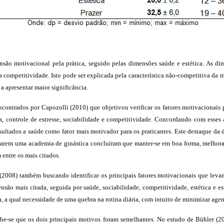
 motivacional pela prática, seguido pelas dimensões saúde e estética. As dime
 competitividade. Isto pode ser explicada pela característica não-competitiva d
a apresentar maior significância
.
ontrados por Capozolli (2010) que objetivou verificar os fatores motivacionais 
ca, controle de estresse, sociabilidade e competitividade. Concordando com esses
sultados a saúde como fator mais motivador para os praticantes. Este destaque d
rarem uma academia de ginástica concluíram que manter-se em boa forma, melhorar
 entre os mais citados.
008) também buscando identificar os principais fatores motivacionais que levam
nsão mais citada, seguida por saúde, sociabilidade, competitividade, estética e 
 a qual necessidade de uma quebra na rotina diária, com intuito de minimizar agent
se que os dois principais motivos foram semelhantes. No estudo de Bühler (201