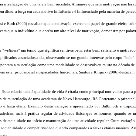
ra a realização de uma tarefa bem sucedida. Afirma-se que sem motivação não há 
Além disso, a força em cada motivo influência e é influenciado pela maneira de p
si e Both (2005) ressaltam que a motivação exerce um papel de grande efeito sob
am que o indivíduo que obtém um alto nível de motivação, demonstra por palavra
e “
wellness
” um termo que significa sentir-se bem, estar bem, satisfeito e motiva
ignificados associados a ela, observando-se um grande interesse pelo corpo “belo
apontam a musculação como uma modalidade se desenvolveu muito na década de 90
em estar psicossocial e capacidades funcionais.
Santos e
Knijnik
(2006) destacam 
ísica relacionada à qualidade de vida é citada como principal motivador para a p
es de musculação de uma academia de Novo Hamburgo, RS. Entretanto o principal fa
 e faixa etária. Exemplo desta variação é apresentado por Balbinotti e Capozz
aderiram mais à prática regular de atividade física que os homens, quando os m
s de meia idade no início e manutenção de uma atividade regular. Outra variação 
e sociabilidade e competitividade quando comparados a faixas etárias maiores. Assi
nais.