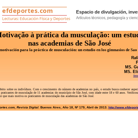
otivação à prática da musculação: um estu
nas academias de São José
motivación para la práctica de musculación: un estudio en los gimnasios de Sao
Raf
F
MS. Gu
MS. Eli
fer
nde efeito sobre os indivíduos. Com o crescimento do número de academias no país, o estudo busca conhecer aspe
raticantes de musculação de 11 academias do município de São José, com idade entre 18 e 60 anos. Verificou-se
ator que mais motiva os praticantes de musculação das academias de São José.
rtes.com, Revista Digital
. Buenos Aires, Año 18, Nº 179, Abril de 2013.
http://www.efdepor