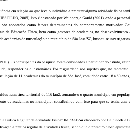
ncia em relação ao que leva o indivíduo a procurar alguma atividade física t
ES FILHO, 2005).
Isto é destacado por Weinberg e Gould (2001), onde a personali
os são apontados como fatores determinantes do comportamento motivador. Co
nais de Educação Física, bem como gestores de academias, no desenvolvimento d
 de academias de musculação no município de São José/SC, buscou-se investigar os
9.III). Os participantes da pesquisa foram convidados a participar do estudo, inf
ida, responder os questionários. Foi resguardado aos sujeitos que, no momento 
sculação de 11 academias do município de São José, com idade entre 18 a 60 anos, d
uídos numa área territorial de 116 km2, tornando-o o quarto município em popula
mento de academias no município, contribuindo com isso para que se tenha uma a
o à Prática Regular de Atividade Física” IMPRAF-54 elaborado por Balbinotti e B
tivação à prática regular de atividades física; sendo que o primeiro bloco apresen