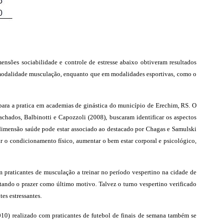
nsões sociabilidade e controle de estresse abaixo obtiveram resultados
a modalidade musculação, enquanto que em modalidades esportivas, como o
para a pratica em academias de ginástica do município de Erechim, RS. O
 achados, Balbinotti e Capozzoli (2008), buscaram identificar os aspectos
a dimensão saúde pode estar associado ao destacado por Chagas e Samulski
 o condicionamento físico, aumentar o bem estar corporal e psicológico,
 praticantes de musculação a treinar no período vespertino na cidade de
estando o prazer como último motivo. Talvez o turno vespertino verificado
es estressantes.
0) realizado com praticantes de futebol de finais de semana também se