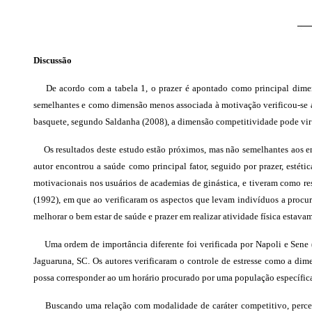
Discussão
De acordo com a tabela 1, o prazer é apontado como principal dimensão
semelhantes e como dimensão menos associada à motivação verificou-se a
basquete, segundo Saldanha (2008), a dimensão competitividade pode vir 
Os resultados deste estudo estão próximos, mas não semelhantes aos enc
autor encontrou a saúde como principal fator, seguido por prazer, estéti
motivacionais nos usuários de academias de ginástica, e tiveram como re
(1992), em que ao verificaram os aspectos que levam indivíduos a procu
melhorar o bem estar de saúde e prazer em realizar atividade física estavam
Uma ordem de importância diferente foi verificada por Napoli e Sene (2
Jaguaruna, SC. Os autores verificaram o controle de estresse como a dime
possa corresponder ao um horário procurado por uma população específica,
Buscando uma relação com modalidade de caráter competitivo, percebe-