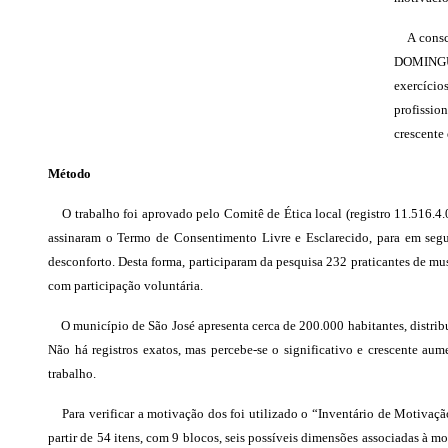
A consciê
DOMINGU
exercíci
profissio
crescente
Método
O trabalho foi aprovado pelo Comitê de Ética local (registro 11.516.4.0
assinaram o Termo de Consentimento Livre e Esclarecido, para em segu
desconforto. Desta forma, participaram da pesquisa 232 praticantes de mu
com participação voluntária.
O município de São José apresenta cerca de 200.000 habitantes, distrib
Não há registros exatos, mas percebe-se o significativo e crescente au
trabalho.
Para verificar a motivação dos foi utilizado o “Inventário de Motivaçã
partir de 54 itens, com 9 blocos, seis possíveis dimensões associadas à mo