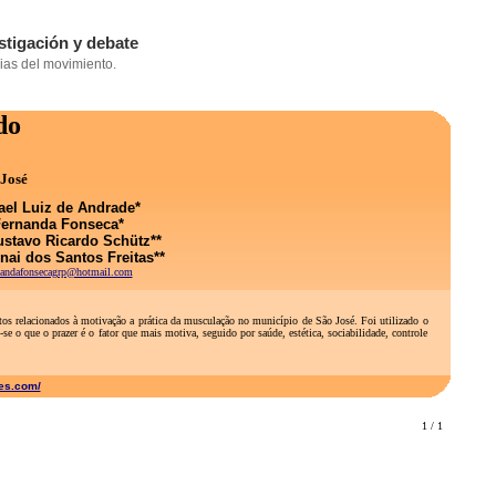
do
 José
ael Luiz de Andrade*
ernanda Fonseca*
stavo Ricardo Schütz**
nai dos Santos Freitas**
nandafonsecagrp@hotmail.com
ctos relacionados à motivação a prática da musculação no município de São José. Foi utilizado o
 o que o prazer é o fator que mais motiva, seguido por saúde, estética, sociabilidade, controle
tes.com/
1 / 1