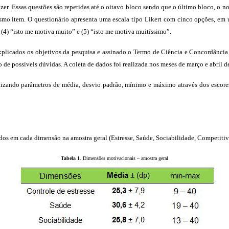
 Prazer. Essas questões são repetidas até o oitavo bloco sendo que o último bloco, o
smo item. O questionário apresenta uma escala tipo Likert com cinco opções, em 
 (4) “isto me motiva muito” e (5) “isto me motiva muitíssimo”.
licados os objetivos da pesquisa e assinado o Termo de Ciência e Concordância e
 de possíveis dúvidas. A coleta de dados foi realizada nos meses de março e abril d
ilizando parâmetros de média, desvio padrão, mínimo e máximo através dos escores
os em cada dimensão na amostra geral (Estresse, Saúde, Sociabilidade, Competitivid
Tabela 1
. Dimensões motivacionais – amostra geral