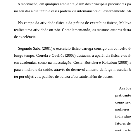
A motivação, em qualquer ambiente, é um dos principais precursores pa
no seu dia a dia tanto e esses podem vir internamente ou externamente. 
No campo da atividade física e da prática de exercícios físicos, Malava
realize uma atividade ou não. Complementando, os mesmos autores destac
de excelência.
Segundo Saba (2001) o exercício físico carrega consigo um conceito d
longo tempo. Correia e Queirós (2006) destacam a aparência física e os s
em academias, como na musculação. Costa, Bottcher e Kokubun (2009) 
para a melhora da saúde, através do desenvolvimento da força muscular, b
ter
por objetivos, padrões de beleza e/ou saúde, além de outros
.
A saúde f
praticant
como sexo
mulheres 
indivíduo
fatores d
motivacio