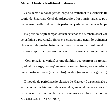
Modelo Clássico/Tradicional – Matveev
Considerado o pai da periodização do treinamento o cientista ru
teoria da Síndrome Geral da Adaptação e logo mais tarde, se pop
treinamento e dividido em três períodos: período de preparação
No período de preparação
devem ser criadas e também desenvolvi
se enfatiza a preparação física e o componente geral do treiname
táticas e pela predominância da intensidade sobre o volume do t
Transição que deve possuir um caráter de descanso ativo, proporci
Com relação às variações ondulatórias que ocorrem no treiname
gradual de carga, conseqüentemente ser retilíneas, escalonadas 
características baixas (microciclos), médias (mesociclos) e gr
O modelo de periodização clássico de Matveev é caracterizado co
acompanha o atleta por toda a sua vida, antes, durante e após a
treinamento de uma modalidade esportiva específica e determin
SEQUEIROS, DANTAS, 2005).