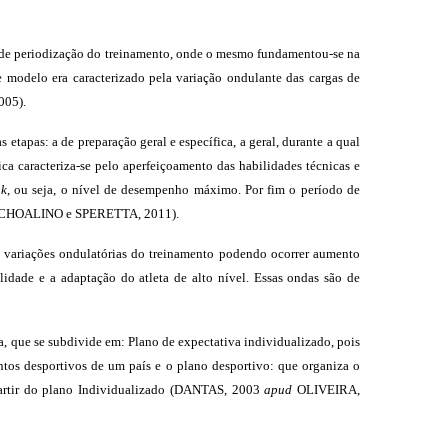
l de periodização do treinamento, onde o mesmo fundamentou-se na
e modelo era caracterizado pela variação ondulante das cargas de
005).
apas: a de preparação geral e específica, a geral, durante a qual
ca caracteriza-se pelo aperfeiçoamento das habilidades técnicas e
ak
, ou seja, o nível de desempenho máximo. Por fim o período de
CHOALINO e SPERETTA, 2011).
 variações ondulatórias do treinamento podendo ocorrer aumento
lidade e a adaptação do atleta de alto nível. Essas ondas são de
 que se subdivide em: Plano de expectativa individualizado, pois
ntos desportivos de um país e o plano desportivo: que organiza o
 partir do plano Individualizado (DANTAS, 2003
apud
OLIVEIRA,