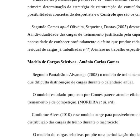
primeira determinação da estratégia de estruturação do conteúd
possibilidades concretas do desportista e o
Controle
que são os cri
Segundo Gomes
apud
Oliveira, Sequeiros, Dantas (2005) dest
A individualidade das cargas de treinamento justificada pela ca
necessidade de conhecer profundamente o efeito que produz cada t
residual de cargas já trabalhadas e 4ª) A ênfase no trabalho especí
Modelo de Cargas Seletivas - Antônio Carlos Gomes
Segundo Pantaleão e Alvarenga (2008) o modelo de treinamento
que dificulta distribuição de cargas durante o calendário anual.
O modelo estudado proposto por Gomes parece atender eficientem
treinamento e de competição. (MOREIRA
et al,
s/d).
Conforme Alves (2010) esse modelo surge para possivelmente supri
distribuição das cargas de treino durante o macrociclo.
O modelo de cargas seletivas propõe uma periodização dupla com