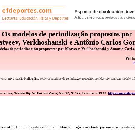
Os modelos de periodização propostos por
tveev, Verkhoshanski e Antônio Carlos Go
delos de periodización propuestos por Matveev, Verkhoshanski y Antonio Carl
Will
w
ar
uma breve revisão bibliográfica sobre os modelos de periodização propostos por
Matveev com seu modelo clá
es.com, Revista Digital
. Buenos Aires, Año 17, Nº 177, Febrero de 2013.
http://www.efdepo
ssa atividade era usada com fins militares e logo mais tarde passou a ser usada