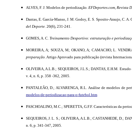
ALVES, F. J. Modelos de periodização.
EFDeportes.com, Revista Di
Dantas, E. García-Manso, J. M. Godoy, E. S. Sposito-Araujo, C. A. 
del Deporte.
20(6), 231-241.
GOMES, A. C.
Treinamento Desportivo: estruturação e periodizaç
MOREIRA, A; SOUZA, M; OKANO, A; CAMACHO, L. VENDRAMI
preparação.
Artigo Aprovado para publicação (revista Internaciona
OLIVEIRA, A.L.B.; SEQUEIROS, J.L.S.; DANTAS, E.H.M. Estudo co
v. 4, n. 6, p. 358 -362, 2005.
PANTALEÃO, D.; ALVARENGA, R.L. Análise de modelos de perio
modelos-de-periodizacao-para-o-futebol.htm
PASCHOALINO, M.C.; SPERETTA, G.F.F. Características da periodiz
SEQUEIROS, J. L. S.; OLIVEIRA, A.L.B.; CASTANHEDE, D.; DANT
n. 6, p. 341-347, 2005.