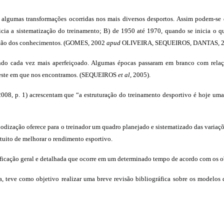
gumas transformações ocorridas nos mais diversos desportos. Assim podem-se dis
icia a sistematização do treinamento; B) de 1950 até 1970, quando se inicia o
lução dos conhecimentos. (GOMES, 2002
apud
OLIVEIRA, SEQUEIROS, DANTAS, 2
do cada vez mais aperfeiçoado. Algumas épocas passaram em branco com relaç
e este em que nos encontramos. (SEQUEIROS
et al
, 2005).
008, p. 1) acrescentam que “a estruturação do treinamento desportivo é hoje uma
iodização oferece para o treinador um quadro planejado e sistematizado das variaç
ntuito de melhorar o rendimento esportivo.
ficação geral e detalhada que ocorre em um determinado tempo de acordo com os ob
a, teve como objetivo realizar
uma breve revisão bibliográfica sobre os modelos