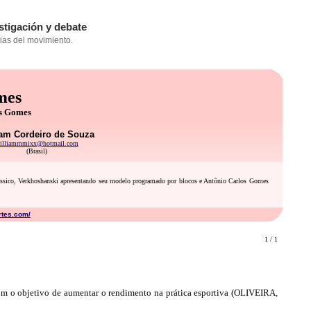
mes
os Gomes
iam Cordeiro de Souza
illiammmixx@hotmail.com
(Brasil)
ssico, Verkhoshanski apresentando seu modelo programado por blocos e Antônio Carlos Gomes
rtes.com/
1 / 1
 com o objetivo de aumentar o rendimento na prática esportiva (OLIVEIRA,