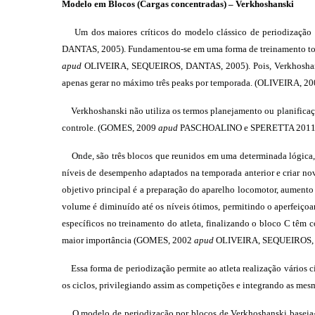
Modelo em Blocos (Cargas concentradas) –
Verkhoshanski
Um dos maiores críticos do modelo clássico de periodização 
DANTAS, 2005). Fundamentou-se em uma forma de treinamento tota
apud
OLIVEIRA, SEQUEIROS, DANTAS, 2005). Pois,
Verkhoshan
apenas gerar no máximo três peaks por temporada. (OLIVEIRA, 2
Verkhoshanski não utiliza os termos planejamento ou planificação
controle. (GOMES, 2009
apud
PASCHOALINO e SPERETTA 2011
Onde, são três blocos que reunidos em uma determinada lógica, 
níveis de desempenho adaptados na temporada anterior e criar no
objetivo principal é a preparação do aparelho locomotor, aumento
volume é diminuído até os níveis ótimos, permitindo o aperfeiço
específicos no treinamento do atleta, finalizando o bloco C têm 
maior importância (GOMES, 2002
apud
OLIVEIRA, SEQUEIROS, 
Essa forma de periodização permite ao atleta realização vários ci
os ciclos, privilegiando assim as competições e integrando as m
O modelo de periodização por blocos de Verkhoshanski baseia