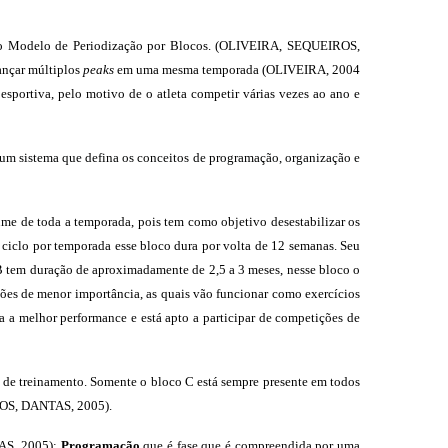
 do Modelo de Periodização por Blocos. (OLIVEIRA, SEQUEIROS,
ançar múltiplos
peaks
em uma mesma temporada (OLIVEIRA, 2004
sportiva, pelo motivo de o atleta competir várias vezes ao ano e
 um sistema que defina os conceitos de programação, organização e
ume de toda a temporada, pois tem como objetivo desestabilizar os
ciclo por temporada esse bloco dura por volta de 12 semanas. Seu
 B tem duração de aproximadamente de 2,5 a 3 meses, nesse bloco o
ões de menor importância, as quais vão funcionar como exercícios
a a melhor performance e está apto a participar de competições de
os de treinamento. Somente o bloco C está sempre presente em todos
IROS, DANTAS, 2005).
S, 2005):
Programação
que é fase que é compreendida por uma