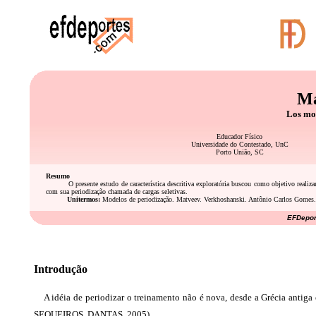
Ma
Los mo
Educador Físico
Universidade do Contestado, UnC
Porto União, SC
Resumo
O presente estudo de
característica descritiva exploratória buscou como objetivo realiz
com sua periodização chamada de cargas seletivas.
Unitermos:
Modelos de periodização.
Matveev. Verkhoshanski. Antônio Carlos Gomes.
EFDeport
Introdução
A idéia de periodizar o treinamento não é nova, desde a Grécia antiga e
SEQUEIROS, DANTAS, 2005).