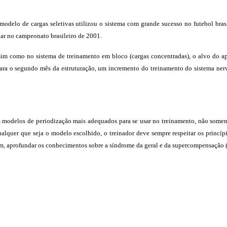
odelo de cargas seletivas utilizou o sistema com grande sucesso no futebol brasi
ar no campeonato brasileiro de 2001.
sim como no sistema de treinamento em bloco (cargas concentradas), o alvo do ap
 para o segundo mês da estruturação, um incremento do treinamento do sistema ner
os modelos de periodização mais adequados para se usar no treinamento, não som
ualquer que seja o modelo escolhido, o treinador deve sempre respeitar os princí
mbém, aprofundar os conhecimentos sobre a síndrome da geral e da supercompens