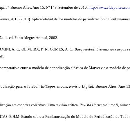
gital.
Buenos Aires, Ano 15, Nº 148, Setembro de 2010.
http://www.efdeportes.co
Gomes, A. C. (2010). Aplicabilidad de los modelos de periodización del entrenamien
ão.
1. ed. Porto Alegre: Artmed, 2002.
NI, A. C; OLIVEIRA, P. R; GOMES, A. C.
Basquetebol: Sistema de cargas se
l).
mparativo entre o modelo de periodização clássica de Matveev e o modelo de pe
dização para o futebol.
EFDeportes.com, Revista Digital.
Buenos Aires, Ano 13
ação em esportes coletivos: Uma revisão crítica.
Revista Hórus,
volume 5, número
AS, E.H.M. Estudo sobre a Fundamentação do Modelo de Periodização de Tudor