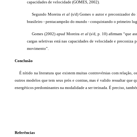
capacidades de velocidade (GOMES, 2002).
Segundo Moreira
et al
(s/d) Gomes o autor e preconizador do m
brasileiro - pentacampeão do mundo - conquistando o primeiro lug
Gomes (2002)
apud
Moreira
et al
(s/d, p. 10) afirmam “que as
cargas seletivas está nas capacidades de velocidade e preconiza
movimento”.
Conclusão
É nítido na literatura que existem muitas controvérsias com relação, 
outros modelos que tem seus prós e contras, mas é valido ressaltar que q
energéticos predominantes na modalidade a ser treinada. É preciso, ta
Referências