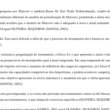
proposto por Matveev o também Russo Dr. Yuri Vitale Verkhoshanski, criador
lmente diferente do modelo de periodização de Matveev, permitindo o atleta alc
ski acredita que o modelo de Matveev não é adequado à nova e atual realidade e
004
apud
OLIVEIRA, SEQUEIROS, DANTAS, 2005).
. Esse autor defende a idéia de que o processo de treinamento deve basear-se em
).
estrutura a programação do treinamento,
o bloco A é o que apresenta o maior vol
vas perspectivas de desempenho para a atual temporada. Em uma temporada de um 
 do impulso nervoso e aumento da influência das cargas no organismo, já o bloco
amento das capacidades competitivas dos desportistas, e podem acontecer competiç
como objetivo apresentar os níveis máximos é o momento em que o atleta apresent
DANTAS, 2005).
clos por temporada, e os ciclos não precisam necessariamente conter os três bloc
esmas aos treinamentos, o que chama de exercícios específicos (OLIVEIRA, SEQUE
-se nos seguintes conceitos (GOMES, 2002
apud
OLIVEIRA, SEQUEIROS, DANTA