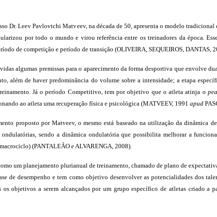
sso Dr. Leev Pavlovtchi Matveev, na década de 50, apresenta o modelo tradiciona
ularizou por todo o mundo e virou referência entre os treinadores da época. Ess
, período de competição e período de transição (OLIVEIRA, SEQUEIROS, DANTAS, 2
das algumas premissas para o aparecimento da forma desportiva que envolve duas et
nto, além de haver predominância do volume sobre a intensidade; a etapa específi
reinamento. Já o período Competitivo, tem por objetivo que o atleta atinja o
pe
onando ao atleta uma recuperação física e psicológica (
MATVEEV, 1991
apud
PAS
nto proposto por Matveev, o mesmo está baseado na utilização da dinâmica de
e ondulatórias, sendo a dinâmica ondulatória que possibilita melhorar a funciona
ande (macrociclo) (PANTALEÃO e ALVARENGA, 2008).
mo um planejamento plurianual de treinamento, chamado de plano de expectativa,
 fase de desempenho e tem como objetivo desenvolver as potencialidades dos tale
a os objetivos a serem alcançados por um grupo específico de atletas criado a