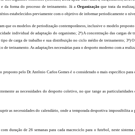
o e da forma do processo de treinamento. Já a
Organização
que trata da realizaç
térios estabelecidos previamente com o objetivo de informar periodicamente o níve
acam que os modelos de periodização contemporâneos, inclusive o modelo proposto 
pacidade individual de adaptação do organismo; 2ª) A concentração das cargas de 
ipo de carga de trabalho e sua distribuição no ciclo médio de treinamento; 3ª) 
fico de treinamento. As adaptações necessárias para o desporto moderno com a realiza
 proposto pelo Dr. Antônio Carlos Gomes é o considerado o mais específico para o
ente as necessidades do desporto coletivo, no que tange as particularidades d
r as necessidades do calendário, onde a temporada desportiva impossibilita a prep
 duração de 26 semanas para cada macrociclo para o futebol, neste sistema de 