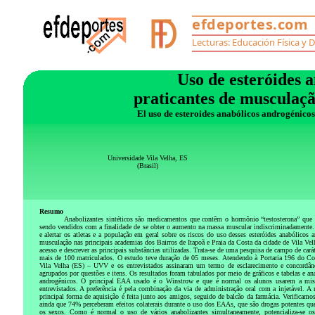
Uso de esteróides 
praticantes de musculaç
El uso de esteroides anabólicos androgénicos 
Universidade Vila Velha, ES
(Brasil)
Resumo
Anabolizantes sintéticos são medicamentos que contêm o hormônio “testosterona” que p
sendo vendidos com a finalidade de se obter o aumento na massa muscular indiscriminadamente.
e alertar os atletas e a população em geral sobre os riscos do uso desses esteróides anabólicos 
musculação nas principais academias dos Bairros de Itapoã e Praia da Costa da cidade de Vila Velha
acesso e descrever as principais substâncias utilizadas.
Trata-se de uma pesquisa de campo de carát
mais de 100 matriculados. O estudo teve duração de 05 meses. Atendendo à Portaria 196 do Co
Vila Velha (ES) – UVV e os entrevistados assinaram um termo de esclarecimento e concordâ
agrupados por questões e itens. Os resultados foram tabulados por meio de gráficos e tabelas e ana
androgênicos. O principal EAA usado é o Winstrow e que é normal os alunos usarem a mist
entrevistados. A preferência é pela combinação da via de administração oral com a injetável.
principal forma de aquisição é feita junto aos amigos, seguido de balcão da farmácia. Verifica
ainda que 74% perceberam efeitos colaterais durante o uso dos EAAs, que são drogas potentes qu
os sexos. Como é normal o uso de vários anabolizantes simultaneamente, potencializa-se os 