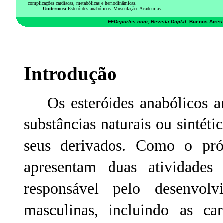
complicações cardíacas, metabólicas e hemodinâmicas.
Unitermos:
Esteróides anabólicos. Musculação. Academias.
EFDeportes.com, Revista Digital
. Buenos Aires
Introdução
Os esteróides anabólicos an
substâncias naturais ou sintéti
seus derivados. Como o pró
apresentam duas atividades d
responsável pelo desenvolvi
masculinas, incluindo as car