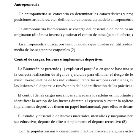
Antropometría
La antropometría se concentra en determinar las características y prop
posiciones articulares, etc., definiendo entonces, un modelo antropométri
La antropometría biomecánica se encarga del desarrollo de modelos antro
originaron (dinámica inversa) y estimar el centro de masa (para tal efecto
La antropometría busca, por tanto, modelos que puedan ser utilizados p
media de los segmentos corporales (2).
Control de cargas, lesiones e implementos deportivos
La Biomecánica pretende (...) explicar el porqué o en que se basa una ser
la correcta realización de algunos ejercicios para eliminar el riesgo de le
músculo-esquelética de los individuos durante las acciones cotidianas, ev
las lesiones del deporte, a través tanto de la identificación de las práctica
El control de las cargas mecánicas aplicadas a los atletas es importante p
identificar la acción de las fuerzas durante el ejercicio y evitar la apl
implementos deportivos tienen un papel fundamental, pues ellos se desarroll
El estudio y desarrollo de nuevos materiales, utensilios y máquinas perm
sea educativo, deporte de elite o simplemente el deporte recreativo (8).
Con la popularización y consecuente práctica masiva de algunas actividad