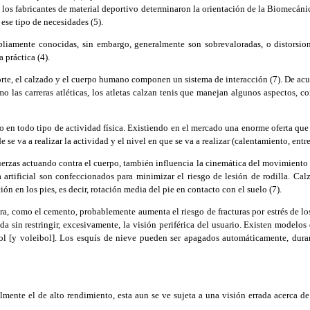
 los fabricantes de material deportivo determinaron la orientación de la Biomecánic
ese tipo de necesidades (5).
amente conocidas, sin embargo, generalmente son sobrevaloradas, o distorsiona
 práctica (4).
te, el calzado y el cuerpo humano componen un sistema de interacción (7). De acue
o las carreras atléticas, los atletas calzan tenis que manejan algunos aspectos, c
o en todo tipo de actividad física. Existiendo en el mercado una enorme oferta que 
e se va a realizar la actividad y el nivel en que se va a realizar (calentamiento, ent
zas actuando contra el cuerpo, también influencia la cinemática del movimiento cor
artificial son confeccionados para minimizar el riesgo de lesión de rodilla. Calza
ón en los pies, es decir, rotación media del pie en contacto con el suelo (7).
ra, como el cemento, probablemente aumenta el riesgo de fracturas por estrés de l
da sin restringir, excesivamente, la visión periférica del usuario. Existen modelos
utbol [y voleibol]. Los esquís de nieve pueden ser apagados automáticamente, dura
nte el de alto rendimiento, esta aun se ve sujeta a una visión errada acerca de su