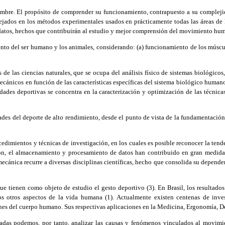
re. El propósito de comprender su funcionamiento, contrapuesto a su complejidad
flejados en los métodos experimentales usados en prácticamente todas las áreas d
datos, hechos que contribuirán al estudio y mejor comprensión del movimiento hum
o del ser humano y los animales, considerando: (a) funcionamiento de los músculo
e las ciencias naturales, que se ocupa del análisis físico de sistemas biológicos
ánicos en función de las características específicas del sistema biológico humano
idades deportivas se concentra en la caracterización y optimización de las técnica
s del deporte de alto rendimiento, desde el punto de vista de la fundamentación 
imientos y técnicas de investigación, en los cuales es posible reconocer la tendenc
ión, el almacenamiento y procesamiento de datos han contribuido en gran medida
omecánica recurre a diversas disciplinas científicas, hecho que consolida su depe
e tienen como objeto de estudio el gesto deportivo (3). En Brasil, los resultado
 otros aspectos de la vida humana (1). Actualmente existen centenas de invest
nes del cuerpo humano. Sus respectivas aplicaciones en la Medicina, Ergonomía, De
as podemos, por tanto, analizar las causas y fenómenos vinculados al movimie