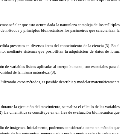
mos señalar que esto ocurre dada la naturaleza compleja de los múltiples
 de métodos y principios biomecánicos los parámetros que caracterizan la
ida presentes en diversas áreas del conocimiento de la ciencia (3). En el
to, mediante sistemas que posibilitan la adquisición de datos de forma
ón de variables físicas aplicadas al cuerpo humano, son esenciales para el
-unidad de la misma naturaleza (3).
Utilizando estos métodos, es posible describir y modelar matemáticamente
rante la ejecución del movimiento, se realiza el cálculo de las variables
(2). La cinemática se constituye en un área de evaluación biomecánica que
edio de imágenes. Inicialmente, podemos considerarla como un método que
zamiento de los segmentos, representados por los puntos seleccionados en el