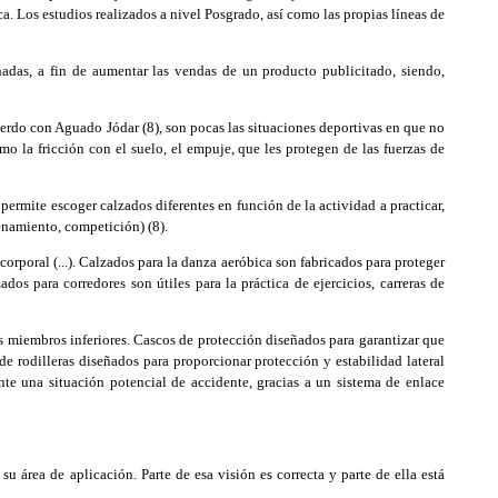
a. Los estudios realizados a nivel Posgrado, así como las propias líneas de
das, a fin de aumentar las vendas de un producto publicitado, siendo,
rdo con Aguado Jódar (8), son pocas las situaciones deportivas en que no
omo la fricción con el suelo, el empuje, que les protegen de las fuerzas de
permite escoger calzados diferentes en función de la actividad a practicar,
renamiento, competición) (8).
poral (...). Calzados para la danza aeróbica son fabricados para proteger
dos para corredores son útiles para la práctica de ejercicios, carreras de
os miembros inferiores. Cascos de protección diseñados para garantizar que
 de rodilleras diseñados para proporcionar protección y estabilidad lateral
nte una situación potencial de accidente, gracias a un sistema de enlace
 área de aplicación. Parte de esa visión es correcta y parte de ella está