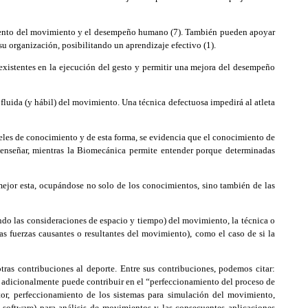
miento del movimiento y el desempeño humano (7). También pueden apoyar
su organización, posibilitando un aprendizaje efectivo (1).
 existentes en la ejecución del gesto y permitir una mejora del desempeño
fluida (y hábil) del movimiento. Una técnica defectuosa impedirá al atleta
eles de conocimiento y de esta forma, se evidencia que el conocimiento de
enseñar, mientras la Biomecánica permite entender porque determinadas
jor esta, ocupándose no solo de los conocimientos, sino también de las
o las consideraciones de espacio y tiempo) del movimiento, la técnica o
s fuerzas causantes o resultantes del movimiento), como el caso de si la
ras contribuciones al deporte. Entre sus contribuciones, podemos citar:
a adicionalmente puede contribuir en el “perfeccionamiento del proceso de
or, perfeccionamiento de los sistemas para simulación del movimiento,
 software) para análisis de movimientos y las consecuentes aplicaciones