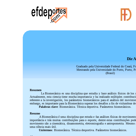
Die A
Graduado pela Universidade Federal do Ceará, Fo
Mestrando pela Universidade do Porto, Porto, P
(Brasil)
Resumen
La Biomecánica es una disciplina que estudia y hace análisis físicos de los
Actualmente, esta ciencia tiene mucha importancia y ha realizado múltiples contribucio
referente a la investigación, los parámetros biomecánicos para el análisis del movi
embargo, es importante para la Biomecánica superar los desafíos a fin de vislumbrar de
Palabras clave
: Biomecánica. Técnica deportiva. Parámetros biomecánicos.
Resumo
A Biomecânica é uma disciplina que estuda e faz análises físicas de movimento
importância e trás muitas contribuições para o esporte, dentre estas contribuições po
movimento são a cinemática, dinamometria, eletromiografia e antropometria. Mesmo a 
uma ciência mais útil.
Unitermos
: Biomecânica. Técnica desportiva. Parâmetros biomecânicos.