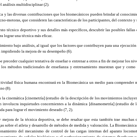
análisis multidisciplinar (2).
ica y las diversas contribuciones que los biomecánicos pueden brindar al conoci
o-motoras, que consideren las características de los participantes, del contexto y 
to técnico deportivo y sus detalles más específicos, descubrir las posibles fallas
ra lograr una técnica más eficaz.
miento bajo análisis, al igual que los factores que contribuyen para una ejecución 
mas impidiendo la mejora de su desempeño (6).
receder cualquier tentativa de enseñar o entrenar a otros a fin de mejorar los niv
ue los métodos tradicionales de enseñanza y entrenamiento muestran que y como 
ividad física humana encontrará en la Biomecánica un medio para comprender me
no (8).
 cinemática [cinemetría] (estudio de la descripción de los movimientos incluyend
n involucra inquietudes concernientes a la dinámica [dinamometría] (estudio de la
ada para lograr el movimiento deseado (7, 2).
ejora de la técnica deportiva, se debe resaltar que esta también trae muchas ot
rgas sobre el atleta y desarrollo de métodos de medida y valoración. La Biomecánic
ionamiento del mecanismo de control de las cargas internas del aparato locomot
esamiento de señales biológicas y el perfeccionamiento de sistemas (hardware y