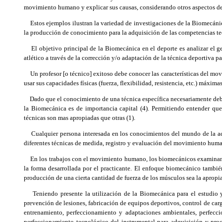
movimiento humano y explicar sus causas, considerando otros aspectos del 
Estos ejemplos ilustran la variedad de investigaciones de la Biomecán
la producción de conocimiento para la adquisición de las competencias tecn
El objetivo principal de la Biomecánica en el deporte es analizar el ges
atlético a través de la corrección y/o adaptación de la técnica deportiva pa
Un profesor [o técnico] exitoso debe conocer las características del movi
usar sus capacidades físicas (fuerza, flexibilidad, resistencia, etc.) máxi
Dado que el conocimiento de una técnica específica necesariamente debe p
la Biomecánica es de importancia capital (4). Permitiendo entender q
técnicas son mas apropiadas que otras (1).
Cualquier persona interesada en los conocimientos del mundo de la act
diferentes técnicas de medida, registro y evaluación del movimiento huma
En los trabajos con el movimiento humano, los biomecánicos examinan la
la forma desarrollada por el practicante. El enfoque biomecánico tambié
producción de una cierta cantidad de fuerza de los músculos sea la apropi
Teniendo presente la utilización de la Biomecánica para el estudio y m
prevención de lesiones, fabricación de equipos deportivos, control de ca
entrenamiento, perfeccionamiento y adaptaciones ambientales, perfecc
perfeccionamiento tecnológico del instrumental para adquisición y proc