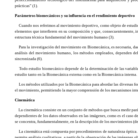
prácticas” (1).
Parámetros biomecánicos y su influencia en el rendimiento deportivo
Cuando nos referimos al movimiento deportivo, como objeto de estudio se
elementos que interfieren en su composición y que, consecuentemente, in
estructura técnica fundamental del movimiento humano (3).
Para la investigación del movimiento en Biomecánica, es necesaria, dada 
análisis del movimiento humano, los métodos empleados, dependen del t
sincronizada (6).
Todo estudio biomecánico depende de la determinación de las variables mec
estudio tanto en la Biomecánica externa como en la Biomecánica interna. Me
Los métodos utilizados por la Biomecánica para abordar las diversas for
el movimiento, permitiendo la mayor comprensión de los mecanismos inte
Cinemática
La cinemática consiste en un conjunto de métodos que busca medir parámet
dependientes de los datos observados en las imágenes, como es el caso de
se concentra, fundamentalmente, en la descripción de los movimientos (de
La cinemática está compuesta por procedimientos de naturaleza óptica. 
permite análisis cualitativos, a partir de la observación de las imágenes 