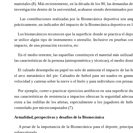
materiales (8). Más recientemente, en la década de los 90, las demandas de
investigación dentro de la universidad, acabaron siendo determinados por 
Las contribuciones realizadas por la Biomecánica deportiva son ampli
prácticamente, un indicador del impacto de la Biomecánica deportiva en la
Los biomecánicos reconocen que la superficie donde se practica el depor
se utilice algún tipo de instrumento o utensilio. Inclusive en pruebas com
impacto, de una pronación excesiva, etc.
En el medio terrestre, las zapatillas constituyen el material más utilizad
las características de la persona (antropométrica y técnicas), el medio dond
El calzado desempeña un papel no solo de aminorar el impacto de las fuer
el arco metatársico del pie. Calzados de futbol para ser usados en grama 
velocidad y carreras sobre la nieve o el hielo y para individuos con pronaci
Por ejemplo, correr o practicar ejercicios aeróbicos en una superficie du
sus características de resistencia a impactos ofrezcan la seguridad adecua
extra a las rodillas de los atletas, especialmente a los jugadores de f
controlado por microcomputador (7).
Actualidad, perspectivas y desafíos de la Biomecánica
A pesar de la importancia de la Biomecánica para el deporte, principalme
sobrevalorada.