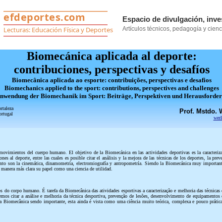
Biomecánica aplicada al deporte:
contribuciones, perspectivas y desafíos
Biomecânica aplicada ao esporte: contribuições, perspectivas e desafios
Biomechanics applied to the sport: contributions, perspectives and challenges
nwendung der Biomechanik im Sport: Beiträge, Perspektiven und Herausforde
rtaleza
Prof. Mstdo. 
ortugal
wer
 movimientos del cuerpo humano. El objetivo de la Biomecánica en las actividades deportivas es la caracteriza
nes al deporte, entre las cuales es posible citar el análisis y la mejora de las técnicas de los deportes, la p
miento son la cinemática, dinamometría, electromiografía y antropometría. Siendo la Biomecánica muy importan
 manera más clara su papel como una ciencia de utilidad.
s do corpo humano. É tarefa da Biomecânica das atividades esportivas a caracterização e melhoria das técnicas
demos citar a análise e melhoria da técnica desportiva, prevenção de lesões, desenvolvimento de equipamentos 
Biomecânica sendo importante, esta ainda é vista como uma ciência muito teórica, complexa e pouco prática.