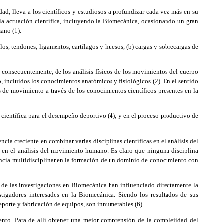
, lleva a los científicos y estudiosos a profundizar cada vez más en su
e la actuación científica, incluyendo la Biomecánica, ocasionando un gran
ano (1).
s, tendones, ligamentos, cartílagos y huesos, (b) cargas y sobrecargas de
, consecuentemente, de los análisis físicos de los movimientos del cuerpo
, incluidos los conocimientos anatómicos y fisiológicos (2). En el sentido
s de movimiento a través de los conocimientos científicos presentes en la
científica para el desempeño deportivo (4), y en el proceso productivo de
ia creciente en combinar varias disciplinas científicas en el análisis del
 en el análisis del movimiento humano. Es claro que ninguna disciplina
ndencia multidisciplinar en la formación de un dominio de conocimiento con
s de las investigaciones en Biomecánica han influenciado directamente la
igadores interesados en la Biomecánica. Siendo los resultados de sus
porte y fabricación de equipos, son innumerables (6).
nto. Para de allí obtener una mejor comprensión de la complejidad del