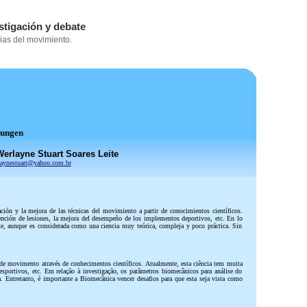
rungen
Werlayne Stuart Soares Leite
laynestuart@yahoo.com.br
ción y la mejora de las técnicas del movimiento a partir de conocimientos científicos.
revención de lesiones, la mejora del desempeño de los implementos deportivos, etc. En lo
te, aunque es considerada como una ciencia muy teórica, compleja y poco práctica. Sin
 de movimento através de conhecimentos científicos. Atualmente, esta ciência tem muita
esportivos, etc. Em relação à investigação, os parâmetros biomecânicos para análise do
 Entretanto, é importante a Biomecânica vencer desafios para que esta seja vista como