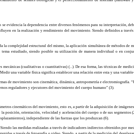
 evidencia la dependencia entre diversos fenómenos para su interpretación, debe
fluyen en la realización y rendimiento del movimiento. Siendo definidos a través
la complejidad estructural del mismo, la aplicación simultánea de métodos de med
ema estudiado, siendo posible su utilización de manera individual o en conjun
ánicas (cualitativas o cuantitativas) (...). De esa forma, las técnicas de medici
dir una variable física significa establecer una relación entre esta y una variable
mas de movimiento son cinemática, dinámica, antropometría e electromiografía. “
rnos reguladores y ejecutores del movimiento del cuerpo humano” (3).
ros cinemáticos del movimiento, esto es, a partir de la adquisición de imágenes du
 la posición, orientación, velocidad y aceleración del cuerpo o de sus segmentos 
splazamientos), independiente de las fuerzas que los produzcan (6).
Siendo las medidas realizadas a través de indicadores indirectos obtenidos por m
obtenidas a través de fotografía o video. Siendo, a partir de la medición del despla