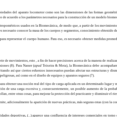
iedades del aparato locomotor como son las dimensiones de las formas geométric
co de acuerdo a los parámetros necesarios para la construcción de un modelo biomecá
pométricos usados en la Biomecánica, de modo que, a partir de los movimientos de
, es necesario conocer la masa de los cuerpos y segmentos, conocimiento obtenido de
ara representar el cuerpo humano. Para eso, es necesario obtener medidas prome
ie de movimientos, esto , a fin de hacer precisiones acerca de la manera de realiza
siones (8). Para Nasser (
apud
Teixeira & Mota), la Biomecánica debe acompañarse 
itando así que ciertos esfuerzos innecesarios puedan afectar sus estructuras y di
s peligrosas, así como en el diseño de equipos y aparatos seguros (7).
ara obtener una noción real del tipo de carga aplicada en un determinado lugar y m
icación de una carga excesiva y, consecuentemente, un posible aumento de la proba
an, entre otras cosas, para mejorar la protección del practicante y disminuir el rie
ite, adicionalmente la aparición de nuevas prácticas, más seguras estas (con la c
es deportivas, (...) aparece una confluencia de intereses comerciales en torno d