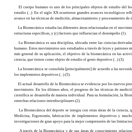
El cuerpo humano es uno de los principales objetos de estudio del homb
estudio (...). En el siglo XX ocurrieron grandes avances tecnológicos re
avance en las técnicas de medición, almacenamiento y procesamiento de 
La Biomecánica estudia las diferentes áreas relacionadas en el movimient
estructuras específicas, y (c) factores que influencian el desempeño (1).
La Biomecánica es una disciplina, ubicada entre las ciencias derivadas d
humano. Estos movimientos son estudiados a través de leyes y patrones mec
más general de su aplicación, el objetivo de la biomecánica en las activ
ciencia, que tienen como objeto de estudio el gesto deportivo (...) (3).
La biomecánica se consolida [principalmente] de acuerdo a las necesidade
los implementos deportivos (...) (5).
El actual desarrollo de la Biomecánica se evidencia por los nuevos proced
movimiento. En los últimos años, el progreso de las técnicas de medic
científica se desarrolla de manera individual. Para su formulación, la Bi
estrechas relaciones interdisciplinares (2).
La Biomecánica del deporte se integra con otras áreas de la ciencia, qu
Medicina, Ergonomía, fabricación de implementos deportivos y muchos
investigaciones de gran apoyo para la mejor comprensión de las limitacio
A través de la Biomecánica y de sus áreas de conocimiento relacionad