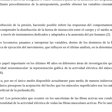
ante procedimientos de la antropometría, posible obtener las variables cinemátic
ibución de la presión, haciendo posible inferir las respuestas del comportam
comprender la distribución de la fuerza de interacción entre el cuerpo y el medio amb
a a través de instrumentos dedicados y adaptados a la anatomía del pie humano (2).
 locomotor, pasamos a interpretar las variables, dentro de los dominios de la 
nica de ejecución del movimiento, que influyen en el último análisis, en la determin
pel importante en los últimos 40 años en diferentes áreas de investigación que
vidad neuromuscular: la representación gráfica de la actividad eléctrica del múscu
6).
or ser el único medio disponible actualmente para medir, de manera indirecta, la
nica presupone la aceptación del hecho que los músculos superficiales son los más
rficial de la profunda (6).
 Los potenciales que ocurren en los sarcolemas de las fibras activas son conduci
totalidad de la actividad eléctrica de todas las fibras musculares activas. Por lo tan