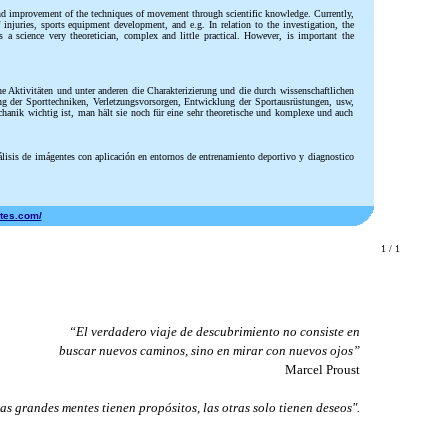
 and improvement of the techniques of movement through scientific knowledge. Currently,
njuries, sports equipment development, and e.g. In relation to the investigation, the
a science very theoretician, complex and little practical. However, is important the
 Aktivitäten und unter anderen die Charakterizierung und die durch wissenschaftlichen
g der Sporttechniken, Verletzungsvorsorgen, Entwicklung der Sportausrüstungen, usw,
anik wichtig ist, man hält sie noch für eine sehr theoretische und komplexe und auch
álisis de imágentes con aplicación en entornos de entrenamiento deportivo y diagnostico
rtes.com/
1 / 1
“El verdadero viaje de descubrimiento no consiste en
buscar nuevos caminos, sino en mirar con nuevos ojos”
Marcel Proust
as grandes mentes tienen propósitos, las otras solo tienen deseos".