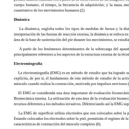
cuerpo humano; el tiempo, la frecuencia de adquisición; y la masa, medi
cuantitativo de los movimientos humanos (2).
Dinámica
La dinámica, engloba todos los tipos de medidas de fuerza y la distr
interpretación de las fuerzas de reacción externa, la dinámica se enfoca en 
área de la base de sustentación del pie durante los movimientos, se estudi
A partir de los fenómenos determinantes de la sobrecarga del aparato
principalmente referentes a los aspectos de la estructura externa de la téc
Electromiografía
La electromiografía (EMG) es un método de estudio que ha logrado un pa
explicita, de por sí, el fundamento de este método de estudio de la acti
músculo cuando realiza la contracción, motivada por impulsos nerviosos (
El EMG se considerada una área importante de evaluación biomecánica, p
Biomecánica interna. La utilización de esta área de la evaluación biomecá
recursos diferentes a los métodos invasivos. Diferenciando así la EMG supe
La EMG de superficie utiliza electrodos que son colocados sobre la piel.
Estando colocados los electrodos sobre la piel, permitirán el registro de la 
características de contracción del musculo completo (6).