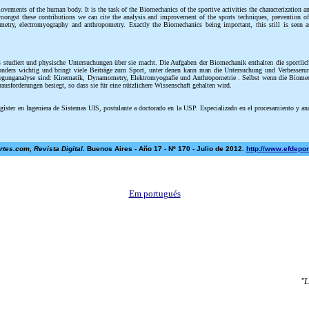
ovements of the human body. It is the task of the Biomechanics of the sportive activities the characterization
ongst these contributions we can cite the analysis and improvement of the sports techniques, prevention of i
try, electromyography and anthropometry. Exactly the Biomechanics being important, this still is seen as 
tudiert und physische Untersuchungen über sie macht. Die Aufgaben der Biomechanik enthalten die sportliche
onders wichtig und bringt viele Beiträge zum Sport, unter denen kann man die Untersuchung und Verbesserun
wegunganalyse sind: Kinematik, Dynamometry, Elektromyografie und Anthropometrie . Selbst wenn die Biomech
ausforderungen besiegt, so dass sie für eine nützlichere Wissenschaft gehalten wird.
gíster en Ingeniera de Sistemas UIS, postulante a doctorado en la USP. Especializado en el procesamiento y an
tes.com, Revista Digital
. Buenos Aires - Año 17 - Nº 170 - Julio de 2012.
http://www.efdepo
Em portugués
"L