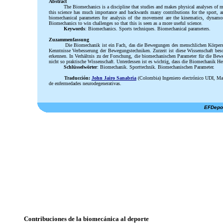
Abstract
The Biomechanics is a discipline that studies and makes physical analyses of m
this science has much importance and backwards many contributions for the sport, am
biomechanical parameters for analysis of the movement are the kinematics, dynamome
Biomechanics to win challenges so that this is seen as a more useful science.
Keywords
: Biomechanics. Sports techniques. Biomechanical parameters.
Zuzammenfassung
Die Biomechanik ist ein Fach, das die Bewegungen des menschlichen Körpers s
Kenntnisse Verbesserung der Bewegungstechniken. Zurzeit ist diese Wissenschaft bes
erkennen. In Verhältnis zu der Forschung, die biomechanischen Parameter für die Be
nicht so praktische Wissenschaft. Unterdessen ist es wichtig, dass die Biomechanik Her
Schlüsselwörter
: Biomechanik. Sporttechnik. Biomechanischen Parameter.
Traducción:
John Jairo Sanabria
(Colombia)
Ingeniero electrónico UDI, Ma
de enfermedades neurodegenerativas
.
EFDepor
Contribuciones de la biomecánica al deporte