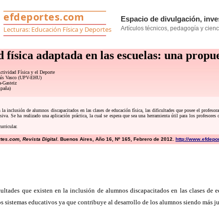
d física adaptada en las escuelas: una propu
ctividad Física y el Deporte
País Vasco (UPV-EHU)
a-Gasteiz
spaña)
n la inclusión de alumnos discapacitados en las clases de educación física, las dificultades que posee el profes
siva. Se ha realizado una aplicación práctica, la cual se espera que sea una herramienta útil para los profesores
rricular.
es.com, Revista Digital
. Buenos Aires, Año 16, Nº 165, Febrero de 2012.
http://www.efdepo
ultades que existen en la inclusión de alumnos discapacitados en las clases de e
os sistemas educativos ya que contribuye al desarrollo de los alumnos siendo más ju