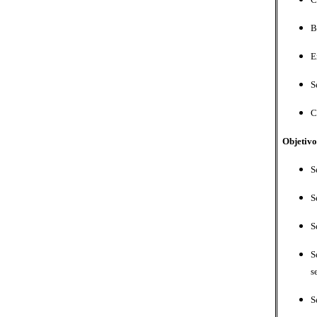
B
E
S
C
Objetivo
S
S
S
S
s
S