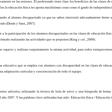
ente en las sesiones. El profesorado tiene claro los beneficios de las clases de
los la educación física les aporta muchísimas cosas como el grado de independencia 
ando al alumno discapacitado ya que no saben intervenir adecuadamente frente a est
vado (Durán y Sanz, 2007).
n a la participación de los alumnos discapacitados en las clases de educación físi
 cómodo realizando las actividades que se proponen (King y col., 2009).
 espacio y realizan conjuntamente la misma actividad, para todos enriquecernos 
ma educativo que se emplea con alumnos con discapacidad en las clases de educac
na adaptación curricular y concienciación de todo el equipo.
entes artículos, utilizando la técnica de bola de nieve y una búsqueda de forma
al año 2007. Y las palabras clave utilizadas han sido: Educación física / Educación 