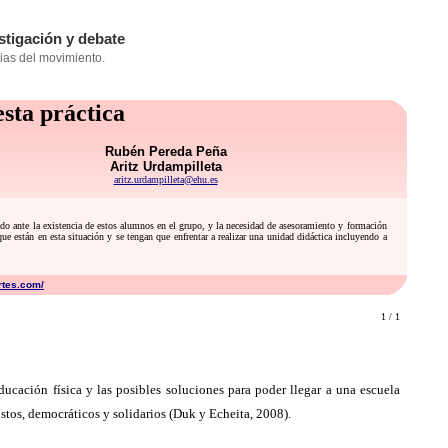
esta práctica
Rubén Pereda Peña
Aritz Urdampilleta
aritz.urdampilleta@ehu.es
orado ante la existencia de estos alumnos en el grupo, y la necesidad de asesoramiento y formación
 que están en esta situación y se tengan que enfrentar a realizar una unidad didáctica incluyendo a
rtes.com/
1 / 1
ducación física y las posibles soluciones para poder llegar a una escuela
stos, democráticos y solidarios (Duk y Echeita, 2008).