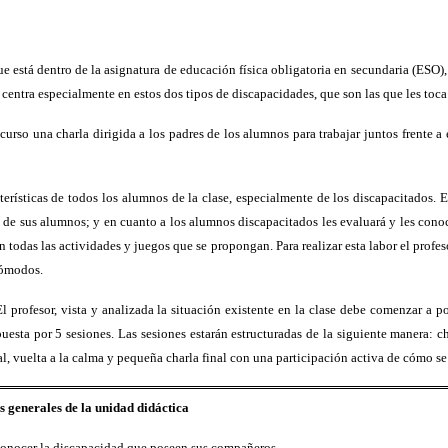
está dentro de la asignatura de educación física obligatoria en secundaria (ESO), 
e centra especialmente en estos dos tipos de discapacidades, que son las que les toca
so una charla dirigida a los padres de los alumnos para trabajar juntos frente a e
ticas de todos los alumnos de la clase, especialmente de los discapacitados. Esta
o de sus alumnos; y en cuanto a los alumnos discapacitados les evaluará y les con
todas las actividades y juegos que se propongan. Para realizar esta labor el profeso
cómodos.
 profesor, vista y analizada la situación existente en la clase debe comenzar a po
esta por 5 sesiones. Las sesiones estarán estructuradas de la siguiente manera: ch
al, vuelta a la calma y pequeña charla final con una participación activa de cómo s
s generales de la unidad didáctica
onocer la discapacidad que poseen sus compañeros.