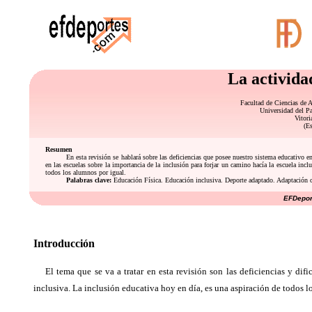
La activida
Facultad de Ciencias de A
Universidad del 
Vitori
(E
Resumen
En esta revisión se hablará sobre las deficiencias que posee nuestro sistema educativo e
en las escuelas sobre la importancia de la inclusión para forjar un camino hacía la escuela inclu
todos los alumnos por igual.
Palabras clave:
Educación Física. Educación inclusiva. Deporte adaptado. Adaptación cu
EFDeport
Introducción
El tema que se va a tratar en esta revisión son las deficiencias y dific
inclusiva. La inclusión educativa hoy en día, es una aspiración de todos l