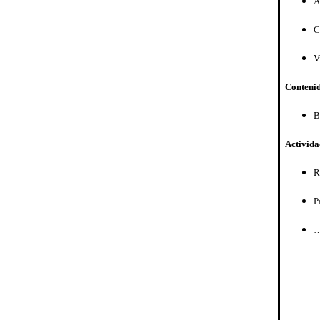
A
C
V
Conteni
B
Activida
R
P