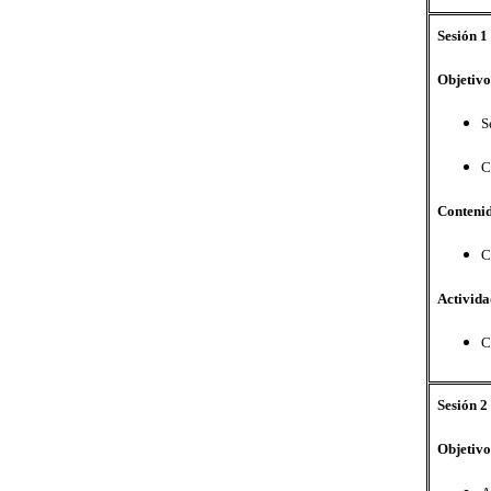
Sesión 1
Objetivo
S
C
Conteni
C
Activida
C
Sesión 2
Objetivo