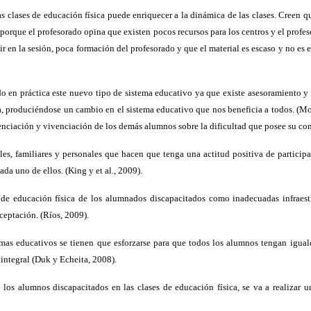
clases de educación física puede enriquecer a la dinámica de las clases. Creen q
o porque el profesorado opina que existen pocos recursos para los centros y el prof
ir en la sesión, poca formación del profesorado y que el material es escaso y no e
en práctica este nuevo tipo de sistema educativo ya que existe asesoramiento y f
a, produciéndose un cambio en el sistema educativo que nos beneficia a todos. (M
cienciación y vivenciación de los demás alumnos sobre la dificultad que posee su c
s, familiares y personales que hacen que tenga una actitud positiva de participa
ada uno de ellos. (King y et al., 2009).
 de educación física de los alumnados discapacitados como inadecuadas infraest
aceptación. (Ríos, 2009).
mas educativos se tienen que esforzarse para que todos los alumnos tengan igua
integral (Duk y Echeita, 2008).
s alumnos discapacitados en las clases de educación física, se va a realizar una