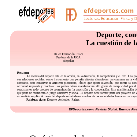
Deporte, cont
La cuestión de l
Dr. en Educación Física
Profesor de la UCA
(España)
Resumen
La esencia del deporte está en la acción, en la diversión, la competición y el reto. Los p
sus relaciones sociales, como instrumento que permita afrontar situaciones tan comunes en la vi
contrario, debe conservar el ambiente placentero, lúdico que aporte diversión, que forme su co
actividad impuesta y coactiva. Los padres deben manifestar un alto grado de complicidad por el 
coexisten en todo proceso de comunicación, la oposición y la cooperación. Esta manifestación d
que pone de manifiesto el juego colectivo y social. El deporte debe formar parte del proyecto de v
un sentido amplio. A través del deporte se satisfacen muchas de las necesidades humanas, se mejor
Palabras clave:
Deporte. Actitudes. Padres.
EFDeportes.com, Revista Digital
. Buenos Air