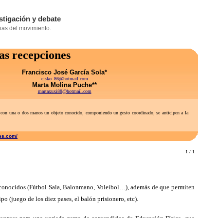
as recepciones
Francisco José García Sola*
cisko_86@hotmail.com
Marta Molina Puche**
martaxuxi88@hotmail.com
cen con una o dos manos un objeto conocido, componiendo un gesto coordinado, se anticipen a la
tes.com/
1 / 1
s conocidos (Fútbol Sala, Balonmano, Voleibol…), además de que permiten
 (juego de los diez pases, el balón prisionero, etc).