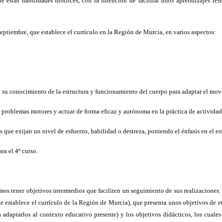
 estas habilidades motrices, con la intención de facilitar unos aprendizajes re
ptiembre, que establece el currículo en la Región de Murcia, en varios aspectos:
y su conocimiento de la estructura y funcionamiento del cuerpo para adaptar el mov
er problemas motores y actuar de forma eficaz y autónoma en la práctica de actividade
 que exijan un nivel de esfuerzo, habilidad o destreza, poniendo el énfasis en el es
a el 4º curso.
s tener objetivos intermedios que faciliten un seguimiento de sus realizaciones.
e establece el currículo de la Región de Murcia), que presenta unos objetivos de et
a adaptarlos al contexto educativo presente) y los objetivos didácticos, los cuale