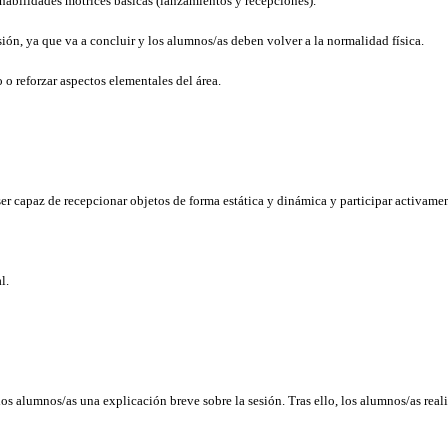
 habilidades motrices básicas (lanzamientos y recepciones).
esión, ya que va a concluir y los alumnos/as deben volver a la normalidad física.
 o reforzar aspectos elementales del área.
er capaz de recepcionar objetos de forma estática y dinámica y participar activamen
l.
s alumnos/as una explicación breve sobre la sesión. Tras ello, los alumnos/as reali