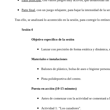
Parte principal
, con varios juegos muy activos, que desarrollan las
Parte final
, con un juego relajante, para bajar la intensidad de la s
Tras ello, se analizará lo acontecido en la sesión, para corregir lo erróneo
Sesión 4
Objetivo específico de la sesión
Lanzar con precisión de forma estática y dinámica, s
Materiales e instalaciones
Balones de plástico, bolsa de aseo e higiene persona
Pista polideportiva del centro.
Puesta en acción (10-15 minutos)
Antes de comenzar con la actividad se comentará a lo
Actividad 1: “Los cazadores”.