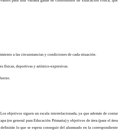
levantes para una variada gama de contendidos de Educación Física, que
imiento a las circunstancias y condiciones de cada situación.
s físicas, deportivas y artístico-expresivas.
fuerzo.
 Los objetivos siguen un escala interrelacionada, ya que además de contar
apa (en general para Educación Primaria) y objetivos de área (para el área
s definirán lo que se espera conseguir del alumnado en la correspondiente