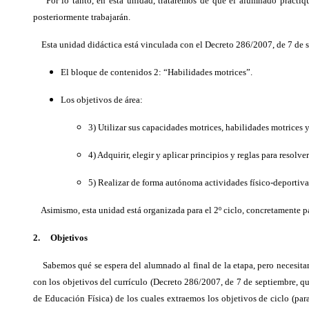
Por lo tanto, en esta unidad, trataremos de que el alumnado practique
posteriormente trabajarán.
Esta unidad didáctica está vinculada con el Decreto 286/2007, de 7 de se
El bloque de contenidos 2: “Habilidades motrices”.
Los objetivos de área:
3) Utilizar sus capacidades motrices, habilidades motrices 
4) Adquirir, elegir y aplicar principios y reglas para resolv
5) Realizar de forma autónoma actividades físico-deportivas
Asimismo, esta unidad está organizada para el 2º ciclo, concretamente par
2. Objetivos
Sabemos qué se espera del alumnado al final de la etapa, pero necesitamo
con los objetivos del currículo (Decreto 286/2007, de 7 de septiembre, qu
de Educación Física) de los cuales extraemos los objetivos de ciclo (par