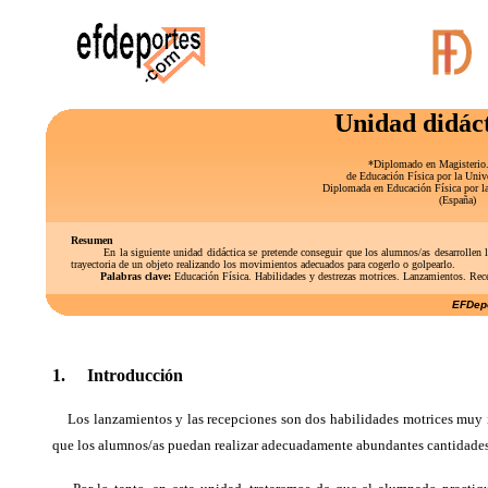
Unidad didáct
*Diplomado en Magisterio.
de Educación Física por la Univ
Diplomada en Educación Física por l
(España)
Resumen
En la siguiente unidad didáctica se pretende conseguir que los alumnos/as desarrollen
trayectoria de un objeto realizando los movimientos adecuados para cogerlo o golpearlo.
Palabras clave:
Educación Física. Habilidades y destrezas motrices. Lanzamientos. Rec
EFDepo
1. Introducción
Los lanzamientos y las recepciones son dos habilidades motrices muy im
que los alumnos/as puedan realizar adecuadamente abundantes cantidades de 