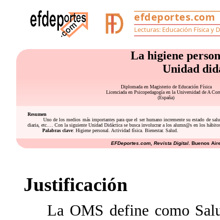
La higiene perso
Unidad didá
Diplomada en Magisterio de Educación Física
Licenciada en Psicopedagogía en la Universidad de A Cor
(España)
Resumen
Uno de los medios más importantes para que el ser humano incremente su estado de salud s
diaria, etc.… Con la siguiente Unidad Didáctica se busca involucrar a los alumn@s en los hábitos
Palabras clave
: Higiene personal. Actividad física. Bienestar. Salud.
EFDeportes.com, Revista Digital
. Buenos Air
Justificación
La OMS define como Salud al