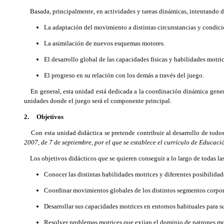
Basada, principalmente, en actividades y tareas dinámicas, intentando dar 
La adaptación del movimiento a distintas circunstancias y condici
La asimilación de nuevos esquemas motores.
El desarrollo global de las capacidades físicas y habilidades motric
El progreso en su relación con los demás a través del juego.
En general, esta unidad está dedicada a la coordinación dinámica general
unidades donde el juego será el componente principal.
2. Objetivos
Con esta unidad didáctica se pretende contribuir al desarrollo de todos l
2007, de 7 de septiembre, por el que se establece el currículo de Educ
Los objetivos didácticos que se quieren conseguir a lo largo de todas las 
Conocer las distintas habilidades motrices y diferentes posibilida
Coordinar movimientos globales de los distintos segmentos corpor
Desarrollar sus capacidades motrices en entornos habituales para su
Resolver problemas motrices que exijan el dominio de patrones mo