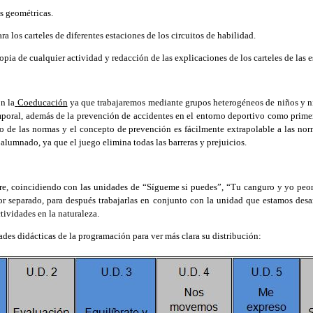
as geométricas.
a los carteles de diferentes estaciones de los circuitos de habilidad.
pia de cualquier actividad y redacción de las explicaciones de los carteles de las e
n la
Coeducación
ya que trabajaremos mediante grupos heterogéneos de niños y n
mporal, además de la prevención de accidentes en el entorno deportivo como primer
to de las normas y el concepto de prevención es fácilmente extrapolable a las no
alumnado, ya que el juego elimina todas las barreras y prejuicios.
re, coincidiendo con las unidades de “Sígueme si puedes”, “Tu canguro y yo peon
por separado, para después trabajarlas en conjunto con la unidad que estamos des
ctividades en la naturaleza.
des didácticas de la programación para ver más clara su distribución: