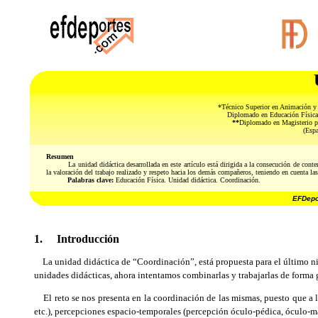
*Técnico Superior en Animación y 
Diplomado en Educación Física 
**
Diplomado en Magisterio p
(Espa
Resumen
La unidad didáctica desarrollada en este artículo está dirigida a la consecución de con
la valoración del trabajo realizado y respeto hacia los demás compañeros, teniendo en cuenta la
Palabras clave:
Educación Física. Unidad didáctica. Coordinación.
EFDepor
1. Introducción
La unidad didáctica de “Coordinación”, está propuesta para el último niv
unidades didácticas, ahora intentamos combinarlas y trabajarlas de forma 
El reto se nos presenta en la coordinación de las mismas, puesto que a lo
etc.), percepciones espacio-temporales (percepción óculo-pédica, óculo-m