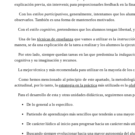
explicación previa, sin intervenir, para proporcionarles feedback en la fina
Con los
estilos participativos
, generalmente, intentamos que los alum
observarlos. También es una forma de mantenerlos motivados.
Con el
estilo cognitivo
, pretendemos que los alumnos tengan libertad, y 
Una de las
técnicas de enseñanza
que vamos a utilizar es la
instrucció
manera, se da una explicación de la tarea a realizar y los alumnos la ejecut
Por otro lado, siempre quedan tareas en las que predomina la
indagaci
cognitiva y su imaginación y recursos.
La mejor técnica y más recomendada para utilizar en la mayoría de los caso
Como hemos mencionado al principio de este apartado, la metodología ap
actitudinal, por lo tanto, la
estrategia en la práctica
más utilizada es la
glo
Para el desarrollo de esta y otras unidades didácticas, seguiremos unas 
De lo general a lo específico.
Partiendo de aprendizajes más sencillos que tenderán a una mayor 
De carácter lúdico al inicio para progresar hacia un carácter más util
Buscando siempre evolucionar hacia una mayor autonomía del al