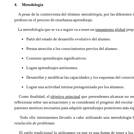
4. Metodología
A pesar de la controversia del término
metodología
, por las diferentes
profesor en el proceso de enseñanza-aprendizaje.
La metodología que se va a seguir va a tener un
tratamiento global
propi
Partir del estado de desarrollo evolutivo del alumno.
Prestar atención a los conocimientos previos del alumno.
Construir aprendizajes significativos.
Lograr aprendizajes autónomos.
Desarrollar y modificar las capacidades y los esquemas del conoci
Lograr una actividad intensa protagonizada por los alumnos.
Como finalidad, el
objetivo principal
que pretendemos alcanzar no será
reflexionar sobre sus actuaciones y se considerará el progreso del escolar
patrones motrices necesarios para adquirir aprendizajes posteriores más esp
Todo ello intentaremos llevarlo a cabo utilizando una metodología
resolución de problemas
.
El
estilo tradicional
lo utilizamos ya que es una forma de tener a los