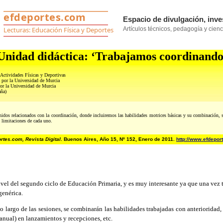
Unidad didáctica: ‘Trabajamos coordinando
Actividades Físicas y Deportivas
por la Universidad de Murcia
or la Universidad de Murcia
ña)
tenidos relacionados con la coordinación, donde incluiremos las habilidades motrices básicas y su combinación, 
s limitaciones de cada uno.
tes.com, Revista Digital
. Buenos Aires, Año 15, Nº 152, Enero de 2011.
http://www.efdepor
el del segundo ciclo de Educación Primaria, y es muy interesante ya que una vez tr
genérica.
 largo de las sesiones, se combinarán las habilidades trabajadas con anterioridad,
anual) en lanzamientos y recepciones, etc.