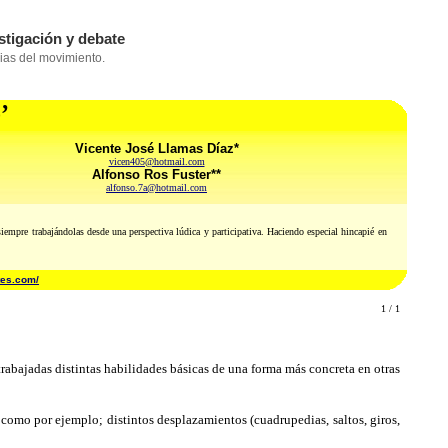
’
Vicente José Llamas Díaz*
vicen405@hotmail.com
Alfonso Ros Fuster**
alfonso.7a@hotmail.com
siempre trabajándolas desde una perspectiva lúdica y participativa. Haciendo especial hincapié en
tes.com/
1 / 1
abajadas distintas habilidades básicas de una forma más concreta en otras
 como por ejemplo; distintos desplazamientos (cuadrupedias, saltos, giros,