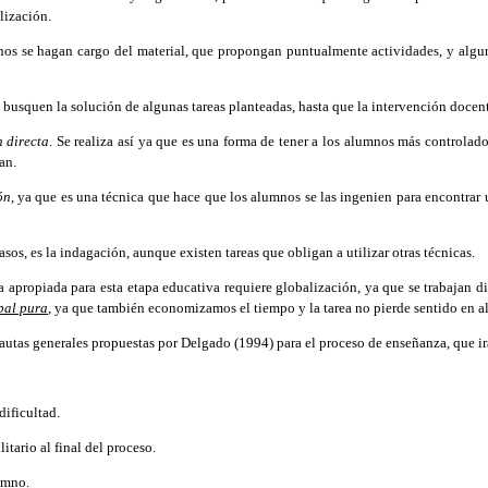
lización.
nos se hagan cargo del material, que propongan puntualmente actividades, y algun
busquen la solución de algunas tareas planteadas, hasta que la intervención docente
n directa
. Se realiza así ya que es una forma de tener a los alumnos más controlados
an.
ón,
ya que es una técnica que hace que los alumnos se las ingenien para encontrar un
s, es la indagación, aunque existen tareas que obligan a utilizar otras técnicas.
ropiada para esta etapa educativa requiere globalización, ya que se trabajan dif
bal pura
, ya que también economizamos el tiempo y la tarea no pierde sentido en a
pautas generales propuestas por Delgado (1994) para el proceso de enseñanza, que 
dificultad.
itario al final del proceso.
umno.