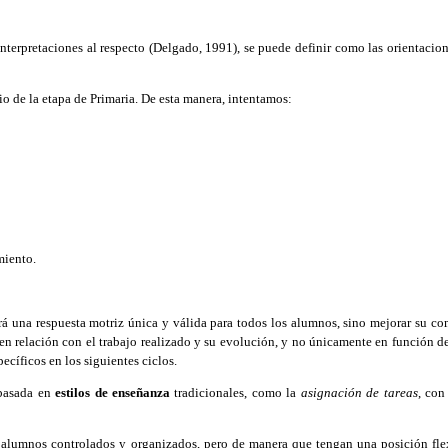
 interpretaciones al respecto (Delgado, 1991), se puede definir como las orientacio
o de la etapa de Primaria. De esta manera, intentamos:
miento.
 una respuesta motriz única y válida para todos los alumnos, sino mejorar su comp
 en relación con el trabajo realizado y su evolución, y no únicamente en función de 
ecíficos en los siguientes ciclos.
 basada en
estilos de enseñanza
tradicionales, como la
asignación de tareas
, con
 alumnos controlados y organizados, pero de manera que tengan una posición flexi