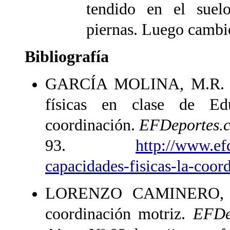
tendido en el suel
piernas. Luego cambio
Bibliografía
GARCÍA MOLINA, M.R. (20
físicas en clase de Edu
coordinación.
EFDeportes.co
93.
http://www.ef
capacidades-fisicas-la-coor
LORENZO CAMINERO, F. 
coordinación motriz.
EFDep