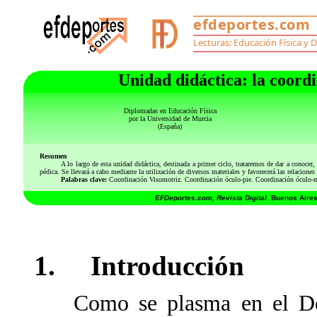
Unidad didáctica: la coordi
Diplomadas en Educación Física
por la Universidad de Murcia
(España)
Resumen
A lo largo de esta unidad didáctica, destinada a primer ciclo, trataremos de dar a conocer
pédica. Se llevará a cabo mediante la utilización de diversos materiales y favorecerá las relaciones
Palabras clave:
Coordinación Visomotriz. Coordinación óculo-pie. Coordinación óculo-
EFDeportes.com, Revista Digital
. Buenos Aire
1. Introducción
Como se plasma en el Decre