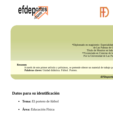
*Diplomado en magisterio: Especialidad
de Las Palmas de G
Título de Monitor en bal
**Licenciada en Ciencias de l
Por la Universidad de Las P
Resumen
A través de este primer artículo y próximos, se pretende ofrecer un material de trabajo p
Palabras claves:
Unidad didáctica. Fútbol. Portero.
EFDeporte
Datos para su identificación
Tema:
El portero de fútbol
Área:
Educación Física