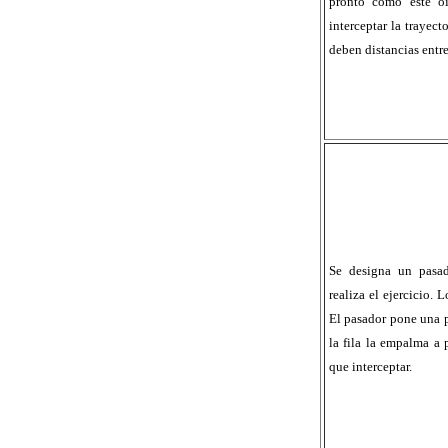
pronto como éste o
interceptar la trayect
deben distancias entre
Se designa un pasad
realiza el ejercicio.
El pasador pone una pe
la fila la empalma a p
que interceptar.