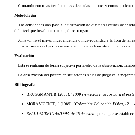
Contando con unas instalaciones adecuadas, balones y conos, podemos pr
Metodología
Las actividades dan paso a la utilización de diferentes estilos de enseñ
del nivel que los alumnos o jugadores tengan.
A mayor nivel mayor independencia o individualidad a la hora de la reali
lo que se busca es el perfeccionamiento de esos elementos técnicos caracter
Evaluación
Esta se realizara de forma subjetiva por medio de la observación. Tambié
La observación del portero en situaciones reales de juego es la mejor for
Bibliografía
BRUGGMANN, B. (2008). “
1000 ejercicios y juegos para el porte
MORA VICENTE, J. (1989). “
Colección: Educación Física, 12 - 1
REAL DECRETO 46/1993, de 26 de marzo
, por el que se establec