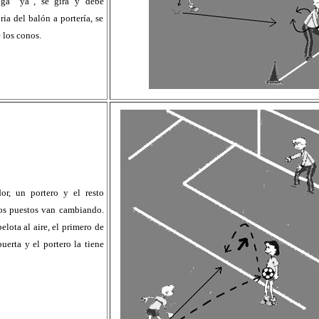
iga “ya”, se gira y debe
oria del balón a portería, se
 los conos.
or, un portero y el resto
 Los puestos van cambiando.
lota al aire, el primero de
uerta y el portero la tiene