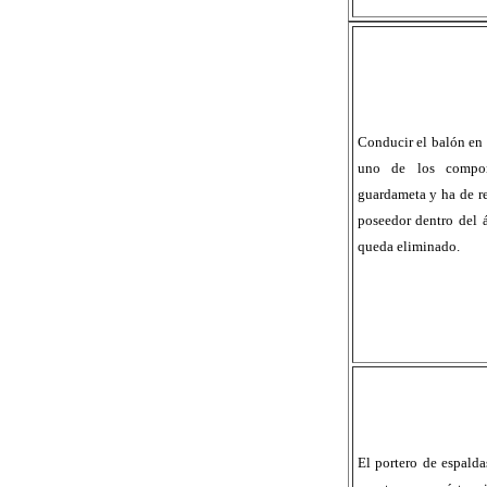
Conducir el balón en e
uno de los compon
guardameta y ha de re
poseedor dentro del ár
queda eliminado.
El portero de espald