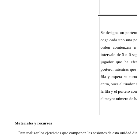
Se designa un portero 
coge cada uno una pel
orden comienzan a
intervalo de 5 o 6 seg
jugador que ha efec
portero, mientras que 
fila y espera su turn
entra, pues el tirador
la fila y el portero co
el mayor número de ba
Materiales y recursos
Para realizar los ejercicios que componen las sesiones de esta unidad did