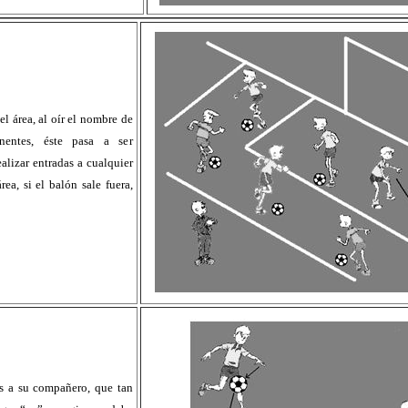
l área, al oír el nombre de
entes, éste pasa a ser
alizar entradas a cualquier
ea, si el balón sale fuera,
as a su compañero, que tan