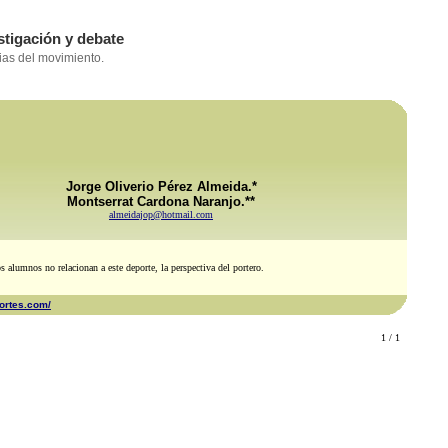
Jorge Oliverio Pérez Almeida.*
Montserrat Cardona Naranjo.**
almeidajop@hotmail.com
os alumnos no relacionan a este deporte, la perspectiva del portero.
ortes.com/
1 / 1