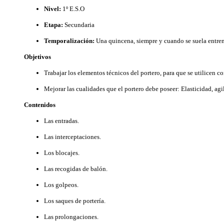
Nivel:
1º E.S.O
Etapa:
Secundaria
Temporalización:
Una quincena, siempre y cuando se suela entrenar
Objetivos
Trabajar los elementos técnicos del portero, para que se utilicen co
Mejorar las cualidades que el portero debe poseer: Elasticidad, agil
Contenidos
Las entradas.
Las interceptaciones.
Los blocajes.
Las recogidas de balón.
Los golpeos.
Los saques de portería.
Las prolongaciones.