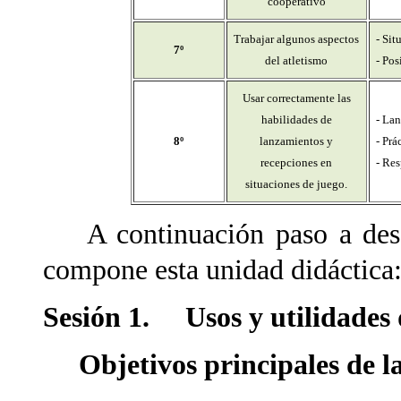
cooperativo
Trabajar algunos aspectos
- Sit
7º
del atletismo
- Pos
Usar correctamente las
habilidades de
- Lan
8º
lanzamientos y
- Prá
recepciones en
- Res
situaciones de juego.
A continuación paso a descri
compone esta unidad didáctica
Sesión 1. Usos y utilidades d
Objetivos principales de la