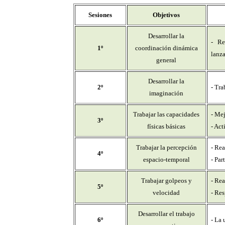
Sesiones
Objetivos
Desarrollar la
- Re
1º
coordinación dinámica
lanza
general
Desarrollar la
2º
- Tra
imaginación
Trabajar las capacidades
- Mej
3º
físicas básicas
- Act
Trabajar la percepción
- Rea
4º
espacio-temporal
- Par
Trabajar golpeos y
- Rea
5º
velocidad
- Res
Desarrollar el trabajo
6º
- La 