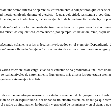
s de una sesión intensa de ejercicios, entrenamiento o competición que excede el 
d motriz empleada durante el ejercicio: fuerza, velocidad, resistencia o coordin
duración, velocidad o fuerza, o si es un ejercicio de larga duración, es decir, con p
 de músculos por lo que puede decirse que se trata de un problema local o bien en
los músculos esqueléticos, como sucede, por ejemplo, en natación, remo, esquí de 
fectando solamente a los músculos involucrados en el ejercicio. Dependiendo de 
 comúnmente llamado "agujetas", con aumento de enzimas musculares en sangre y 
rios microciclos de carga, cuando el esfuerzo se ha producido a una intensidad 
duo realiza niveles de entrenamiento ligeramente más altos a los que estaba previam
ganismo ante un ejercicio físico.
de entrenamiento que ocasiona un estado permanente de fatiga que lleva al sobree
ción se va desequilibrando, ocasionando un cuadro sistémico de fatiga que siemp
 el cuadro de síntomas, en la duración y gravedad de los mismos y en el tiempo que 