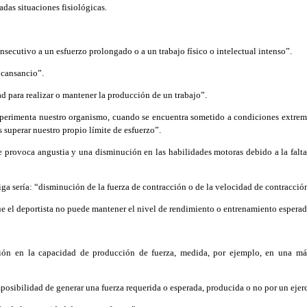
adas situaciones fisiológicas.
nsecutivo a un esfuerzo prolongado o a un trabajo físico o intelectual intenso”.
 cansancio”.
d para realizar o mantener la producción de un trabajo”.
xperimenta nuestro organismo, cuando se encuentra sometido a condiciones extrem
 superar nuestro propio límite de esfuerzo”.
provoca angustia y una disminución en las habilidades motoras debido a la falta d
tiga sería: “disminución de la fuerza de contracción o de la velocidad de contracc
ue el deportista no puede mantener el nivel de rendimiento o entrenamiento espera
ión en la capacidad de producción de fuerza, medida, por ejemplo, en una m
imposibilidad de generar una fuerza requerida o esperada, producida o no por un ejer