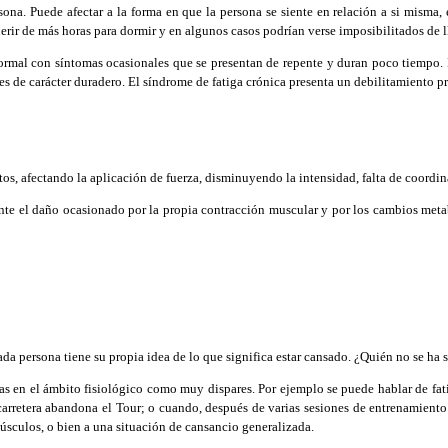
a. Puede afectar a la forma en que la persona se siente en relación a si misma, e
querir de más horas para dormir y en algunos casos podrían verse imposibilitados de l
rmal con síntomas ocasionales que se presentan de repente y duran poco tiempo. En
 es de carácter duradero. El síndrome de fatiga crónica presenta un debilitamiento p
, afectando la aplicación de fuerza, disminuyendo la intensidad, falta de coordinac
te el daño ocasionado por la propia contracción muscular y por los cambios metab
da persona tiene su propia idea de lo que significa estar cansado. ¿Quién no se ha
as en el ámbito fisiológico como muy dispares. Por ejemplo se puede hablar de fa
carretera abandona el Tour; o cuando, después de varias sesiones de entrenamiento
músculos, o bien a una situación de cansancio generalizada.