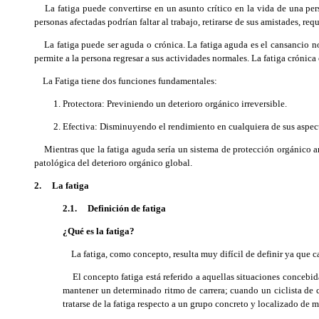
La fatiga puede convertirse en un asunto crítico en la vida de una person
personas afectadas podrían faltar al trabajo, retirarse de sus amistades, re
La fatiga puede ser aguda o crónica. La fatiga aguda es el cansancio no
permite a la persona regresar a sus actividades normales. La fatiga crónica
La Fatiga tiene dos funciones fundamentales:
Protectora: Previniendo un deterioro orgánico irreversible.
Efectiva: Disminuyendo el rendimiento en cualquiera de sus aspectos
Mientras que la fatiga aguda sería un sistema de protección orgánico an
patológica del deterioro orgánico global.
2. La fatiga
2.1. Definición de fatiga
¿Qué es la fatiga?
La fatiga, como concepto, resulta muy difícil de definir ya que ca
El concepto fatiga está referido a aquellas situaciones concebid
mantener un determinado ritmo de carrera; cuando un ciclista de 
tratarse de la fatiga respecto a un grupo concreto y localizado de 