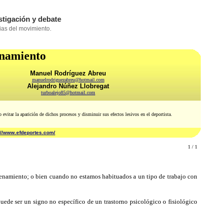
enamiento
Manuel Rodríguez Abreu
manuelrodriguezabreu@hotmail.com
Alejandro Núñez Llobregat
turboalejo85@hotmail.com
 o evitar la aparición de dichos procesos y disminuir sus efectos lesivos en el deportista.
://www.efdeportes.com/
1 / 1
namiento; o bien cuando no estamos habituados a un tipo de trabajo con
uede ser un signo no específico de un trastorno psicológico o fisiológico