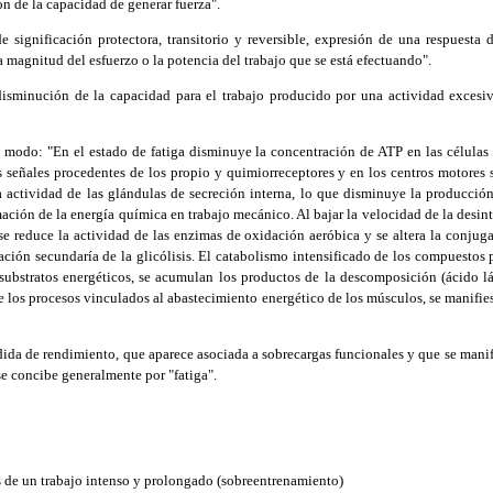
n de la capacidad de generar fuerza".
significación protectora, transitorio y reversible, expresión de una respuesta
a magnitud del esfuerzo o la potencia del trabajo que se está efectuando".
isminución de la capacidad para el trabajo producido por una actividad excesi
e modo: "En el estado de fatiga disminuye la concentración de ATP en las células n
as señales procedentes de los propio y quimiorreceptores y en los centros motores 
a actividad de las glándulas de secreción interna, lo que disminuye la producció
mación de la energía química en trabajo mecánico. Al bajar la velocidad de la desi
 se reduce la actividad de las enzimas de oxidación aeróbica y se altera la conjug
icación secundaría de la glicólisis. El catabolismo intensificado de los compuest
 substratos energéticos, se acumulan los productos de la descomposición (ácido lá
de los procesos vinculados al abastecimiento energético de los músculos, se manifies
ida de rendimiento, que aparece asociada a sobrecargas funcionales y que se manifi
) se concibe generalmente por "fatiga".
 de un trabajo intenso y prolongado (sobreentrenamiento)