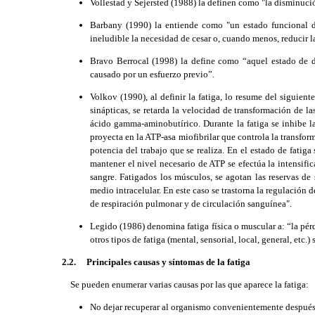
Vollestad y Sejersted (1988) la definen como "la disminució
Barbany (1990) la entiende como "un estado funcional de 
ineludible la necesidad de cesar o, cuando menos, reducir l
Bravo Berrocal (1998) la define como “aquel estado de d
causado por un esfuerzo previo”.
Volkov (1990), al definir la fatiga, lo resume del siguient
sinápticas, se retarda la velocidad de transformación de l
ácido gamma-aminobutírico. Durante la fatiga se inhibe l
proyecta en la ATP-asa miofibrilar que controla la transfor
potencia del trabajo que se realiza. En el estado de fatiga
mantener el nivel necesario de ATP se efectúa la intensif
sangre. Fatigados los músculos, se agotan las reservas de
medio intracelular. En este caso se trastorna la regulación 
de respiración pulmonar y de circulación sanguínea".
Legido (1986) denomina fatiga física o muscular a: “la pérd
otros tipos de fatiga (mental, sensorial, local, general, etc.
2.2. Principales causas y síntomas de la fatiga
Se pueden enumerar varias causas por las que aparece la fatiga:
No dejar recuperar al organismo convenientemente después