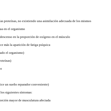
las proteínas, no existiendo una asimilación adecuada de los mismos
gua en el organismo
e descenso en la proporción de oxígeno en el músculo
ce más la aparición de fatiga psíquica
uado el organismo)
roteínas)
co
alice un sueño reparador conveniente)
os siguientes síntomas:
orción mayor de musculatura afectada