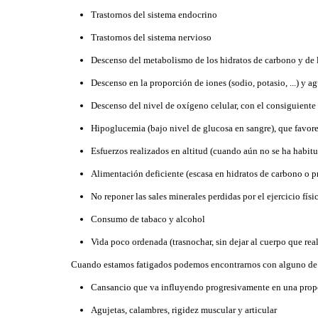
Trastornos del sistema endocrino
Trastornos del sistema nervioso
Descenso del metabolismo de los hidratos de carbono y de 
Descenso en la proporción de iones (sodio, potasio, ...) y a
Descenso del nivel de oxígeno celular, con el consiguient
Hipoglucemia (bajo nivel de glucosa en sangre), que favore
Esfuerzos realizados en altitud (cuando aún no se ha habit
Alimentación deficiente (escasa en hidratos de carbono o p
No reponer las sales minerales perdidas por el ejercicio físi
Consumo de tabaco y alcohol
Vida poco ordenada (trasnochar, sin dejar al cuerpo que re
Cuando estamos fatigados podemos encontrarnos con alguno de l
Cansancio que va influyendo progresivamente en una prop
Agujetas, calambres, rigidez muscular y articular