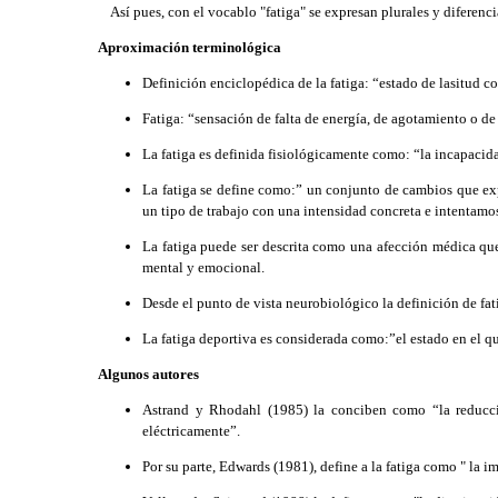
Así pues, con el vocablo "fatiga" se expresan plurales y diferenci
Aproximación terminológica
Definición enciclopédica de la fatiga: “estado de lasitud co
Fatiga: “sensación de falta de energía, de agotamiento o de
La fatiga es definida fisiológicamente como: “la incapacida
La fatiga se define como:” un conjunto de cambios que e
un tipo de trabajo con una intensidad concreta e intentamos
La fatiga puede ser descrita como una afección médica que 
mental y emocional.
Desde el punto de vista neurobiológico la definición de fa
La fatiga deportiva es considerada como:”el estado en el q
Algunos autores
Astrand y Rhodahl (1985) la conciben como “la reducc
eléctricamente”.
Por su parte, Edwards (1981), define a la fatiga como " la 