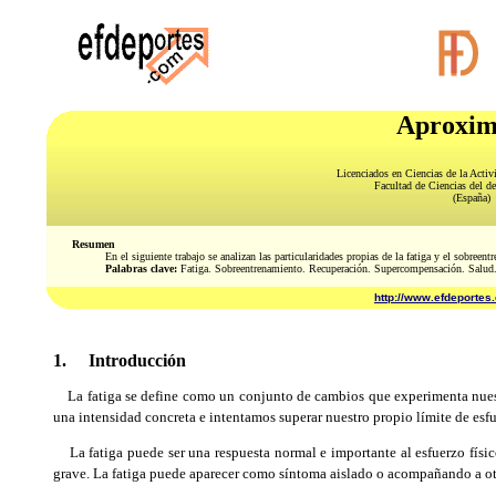
Aproxima
Licenciados en Ciencias de la Activ
Facultad de Ciencias del de
(España)
Resumen
En el siguiente trabajo se analizan las particularidades propias de la fatiga y el sobreent
Palabras clave:
Fatiga. Sobreentrenamiento. Recuperación. Supercompensación. Salud
http://www.efdeportes
1. Introducción
La fatiga se define como un conjunto de cambios que experimenta nuest
una intensidad concreta e intentamos superar nuestro propio límite de esfu
La fatiga puede ser una respuesta normal e importante al esfuerzo físico
grave.
La fatiga puede aparecer como síntoma aislado o acompañando a ot