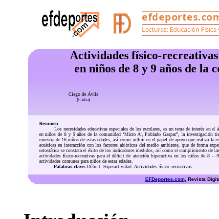
Actividades físico-recreativas
en
niños de 8 y 9 años de la
Ciego de Ávila
(Cuba)
Resumen
Los necesidades educativas especiales de los escolares, es un tema de interés en el á
en niños de 8 y 9 años de la comunidad ‘Micro A’, Poblado Gaspar”, la investigación tiene 
muestra de 16 niños de estas edades, así como influir en el papel de apoyo que realiza la es
acuáticas en interacción con los factores abióticos del medio ambiente, que de forma exper
ortostática se constata el éxito de los indicadores medidos, así como el cumplimiento de las
actividades físico-recreativas para el déficit de atención hiperactiva en los niños de 8 – 
actividades comunes para niños de estas edades.
Palabras clave:
Déficit. Hiperactividad. Actividades físico–recreativas
.
EFDeportes.com
, Revista Digi