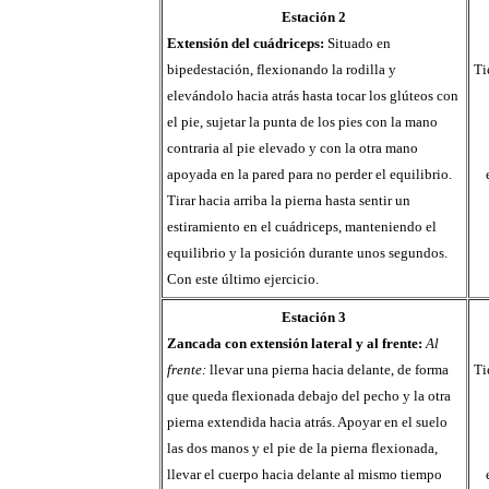
Estación 2
Extensión del cuádriceps:
Situado en
bipedestación, flexionando la rodilla y
Ti
elevándolo hacia atrás hasta tocar los glúteos con
el pie, sujetar la punta de los pies con la mano
contraria al pie elevado y con la otra mano
apoyada en la pared para no perder el equilibrio.
Tirar hacia arriba la pierna hasta sentir un
estiramiento en el cuádriceps, manteniendo el
equilibrio y la posición durante unos segundos.
Con este último ejercicio.
Estación 3
Zancada con extensión lateral y al frente:
Al
frente:
llevar una pierna hacia delante, de forma
Ti
que queda flexionada debajo del pecho y la otra
pierna extendida hacia atrás. Apoyar en el suelo
las dos manos y el pie de la pierna flexionada,
llevar el cuerpo hacia delante al mismo tiempo