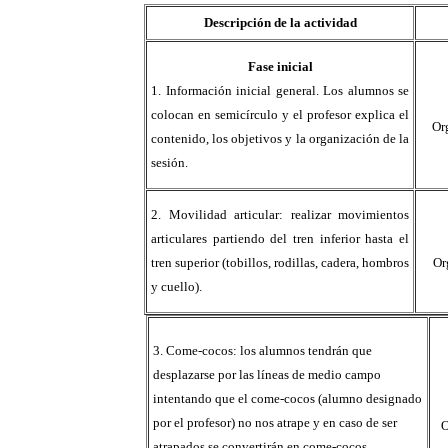
Descripción de la actividad
Fase inicial
1.
Información inicial general. Los alumnos se
colocan en semicírculo y el profesor explica el
Or
contenido, los objetivos y la organización de la
sesión.
2.
Movilidad articular: realizar movimientos
articulares partiendo del tren inferior hasta el
tren superior (tobillos, rodillas, cadera, hombros
Or
y cuello).
3. Come-cocos: los alumnos tendrán que
desplazarse por las líneas de medio campo
intentando que el come-cocos (alumno designado
por el profesor) no nos atrape y en caso de ser
O
atrapados se convertirán en come-cocos.