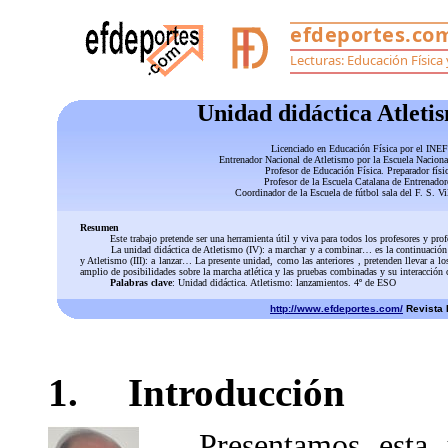
Unidad didáctica Atleti
Licenciado en Educación Física por el INE
Entrenador Nacional de Atletismo por la Escuela Nacion
Profesor de Educación Física. Preparador físi
Profesor de la Escuela Catalana de Entrenador
Coordinador de la Escuela de fútbol sala del F. S. V
Resumen
Este trabajo pretende ser una herramienta útil y viva para todos los profesores y profes
La unidad didáctica de Atletismo (IV): a marchar y a combinar… es la continuación de la
y Atletismo (III): a lanzar… La presente unidad, como las anteriores , pretenden llevar a l
amplio de posibilidades sobre la marcha atlética y las pruebas combinadas y su interacción co
Palabras clave
: Unidad didáctica. Atletismo: lanzamientos. 4º de ESO
http://www.efdeportes.com/
Revista D
1. Introducción
Presentamos esta 