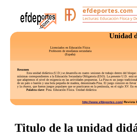
Unidad d
Licenciados en Educación Física
Profesores de enseñanza secundaria
(España)
Resumen
Esta unidad didáctica (U.D.) se desarrolla en cuatro sesiones de trabajo dentro del bloqu
mínimas correspondientes a la Educación Secundaria Obligatoria (ESO).
La presente U.D. está o
que adaptemos el nivel de exigencia en las actividades propuestas.
La Pina es un juego tradicional
de un palo o bastón y una bola pequeña de madera, denominada Pina. El juego consiste en llevar 
y la
chueca
, que fueron juegos populares que se practicaron en la península, en el siglo XV. En es
Palabra clave
: Pina. Educación Física. Unidad didáctica
http://www.efdeportes.com/
Revista D
Titulo de la unidad did