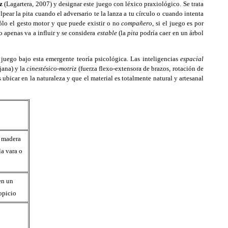
z
(Lagartera, 2007) y designar este juego con léxico praxiológico. Se trata
pear la pita cuando el adversario te la lanza a tu círculo o cuando intenta
lo el gesto motor y que puede existir o no
compañero
, si el juego es por
o apenas va a influir y se considera
estable
(la
pita
podría caer en un árbol
 juego bajo esta emergente teoría psicológica. Las inteligencias
espacial
jana) y la
cinestésico-motriz
(fuerza flexo-extensora de brazos, rotación de
ubicar en la naturaleza y que el material es totalmente natural y artesanal
e madera
la vara o
en un
opicio