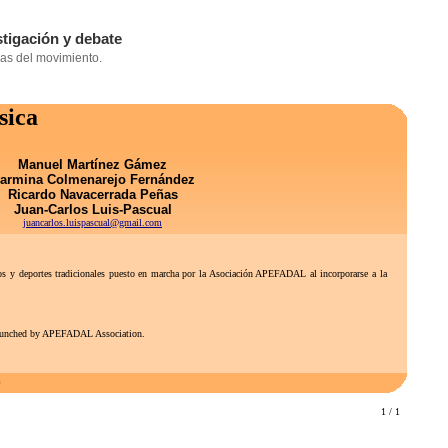
sica
Manuel Martínez Gámez
armina Colmenarejo Fernández
Ricardo Navacerrada Peñas
Juan-Carlos Luis-Pascual
juancarlos.luispascual@gmail.com
gos y deportes tradicionales puesto en marcha por la Asociación APEFADAL al incorporarse a la
s launched by APEFADAL Association.
0
1 / 1