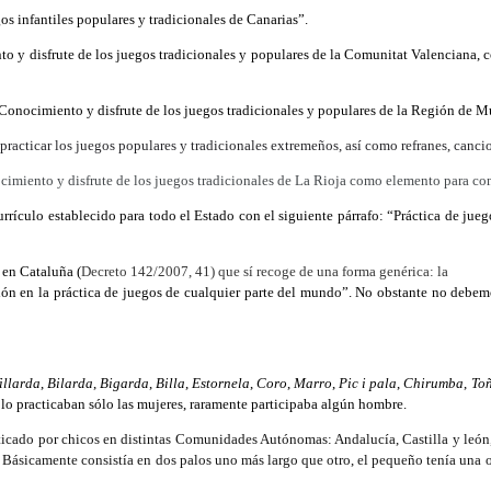
s infantiles populares y tradicionales de Canarias”.
 y disfrute de los juegos tradicionales y populares de la Comunitat Valenciana, c
nocimiento y disfrute de los juegos tradicionales y populares de la Región de Mu
practicar los juegos populares y tradicionales extremeños, así como refranes, canc
imiento y disfrute de los juegos tradicionales de La Rioja como elemento para con
ículo establecido para todo el Estado con el siguiente párrafo: “Práctica de juego
en Cataluña (
Decreto 142/2007, 41) que sí recoge de una forma genérica: la
ón en la práctica de juegos de cualquier parte del mundo”. No obstante no debemos
illarda
,
Bilarda
,
Bigarda
,
Billa
,
Estornela
,
Coro
,
Marro
,
Pic i pala
,
Chirumba
,
To
lo practicaban sólo las mujeres, raramente participaba algún hombre.
icado por chicos en distintas Comunidades Autónomas: Andalucía, Castilla y león, 
. Básicamente consistía en dos palos uno más largo que otro, el pequeño tenía una o 