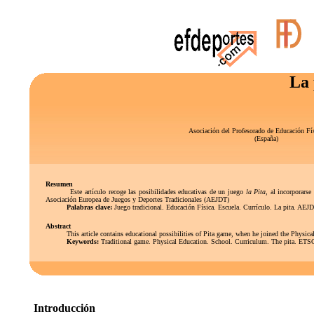
La 
Asociación del Profesorado de Educación F
(España)
Resumen
Este artículo recoge las posibilidades educativas de un juego
la Pita
, al incorporars
Asociación Europea de Juegos y Deportes Tradicionales (AEJDT)
Palabras clave:
Juego tradicional. Educación Física. Escuela. Currículo. La pita. AEJ
Abstract
This article contains educational possibilities of Pita game, when he joined the Physical E
Keywords:
Traditional game. Physical Education. School. Curriculum. The pita. ET
Introducción