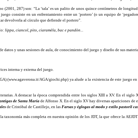
 (2001, 287) son: “La ‘tala’ es un palito de unos quince centímetros de longitud,
l juego consiste en un enfrentamiento entre un ‘portero’ (o un equipo de ‘pegadore
tar devolverla al círculo que defiende el portero”.
lo:
lippa
,
ciancol
,
pito
,
ciaramèla
,
bac e pandòn
...
e datos y unas sesiones de aula, de conocimiento del juego y diseño de sus materia
rices interna y externa del juego.
AGA) (www.agaverona.it/AGA/giochi.php) ya alude a la existencia de este juego en 
arias. A destacar la época comprendida entre los siglos XIII a XV. En el siglo X
antigas de Santa María
de Alfonso X. En el siglo XV hay diversas apariciones de
ales
de Cristóbal de Castillejo, en las
Farsas y églogas al modo y estilo pastoril ca
e la taxonomía más completa en nuestra opinión de los JDT, la que ofrece la AEJDT