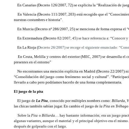
En Canarias (Decreto 126/2007, 72) se explicita la “Realización de juego
En Valencia (Decreto 111/2007, 203) está recogido que el “Conocimiento
nuestras costumbres e historia”.
En Murcia (Decreto nº 286/2007, 25) se menciona de forma expresa el “Co
En Extremadura (Decreto
82/2007, 45) se hace referencia a:
“
Conocer y 
En La Rioja (
Decreto 26/2007) se recoge el siguiente enunciado: “Conoc
En Ceuta, Melilla y centros del exterior (MEC, 2007) se desarrolla el curr
presentes en el entorno”
No encontramos una mención explícita en Madrid (Decreto 22/2007) ni 
“Consolidación del juego como fenómeno social y cultural”. “Participaci
llevarlo a cabo pero podríamos hacerlo de una forma complementaria.
El juego de la pita
El juego de
La Pita
, conocido por múltiples nombres como:
Billarda
,
V
las chicas también
sabían jugar. En cambio el juego de
la Pita en Trébago
Sobre la
Pita
o
Billarda
… hay bastante información; era un juego pract
algunas variantes, aunque el material y el principal objetivo era el mismo
después de golpearlo con el largo.