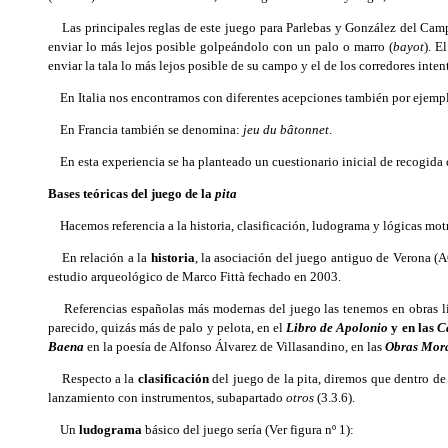
Las principales reglas de este juego para Parlebas y González del Campo
enviar lo más lejos posible golpeándolo con un palo o marro (
bayot
). E
enviar la tala lo más lejos posible de su campo y el de los corredores inten
En Italia nos encontramos con diferentes acepciones también por ejemp
En Francia también se denomina:
jeu du bâtonnet
.
En esta experiencia se ha planteado un cuestionario inicial de recogida d
Bases teóricas del juego de la
pita
Hacemos referencia a la
historia, clasificación, ludograma y lógicas mot
En relación a la
historia
, la asociación del juego antiguo de Verona (
estudio arqueológico de Marco Fittà fechado en 2003.
Referencias españolas más modernas del juego las tenemos en obras liter
parecido, quizás más de palo y pelota, en el
Libro de Apolonio
y en las
C
Baena
en la poesía de Alfonso Álvarez de Villasandino, en las
Obras Mor
Respecto a la
clasificación
del juego de la pita, diremos que dentro d
lanzamiento con instrumentos, subapartado
otros
(3.3.6).
Un
ludograma
básico del juego sería (Ver figura nº 1):