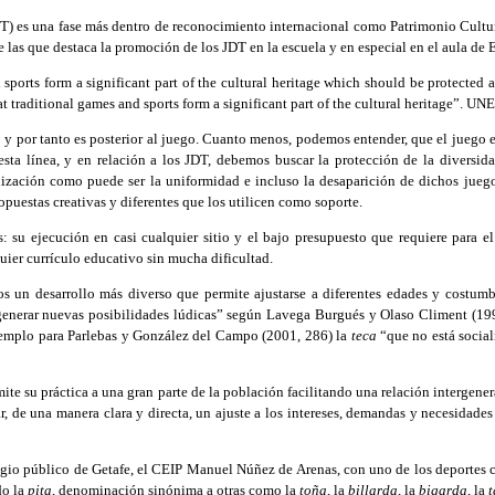
T) es una fase más dentro de reconocimiento internacional como Patrimonio Cultu
las que destaca la promoción de los JDT en la escuela y en especial en el aula de 
rts form a significant part of the cultural heritage which should be protected a
t traditional games and sports form a significant part of the cultural heritage”. U
por tanto es posterior al juego. Cuanto menos, podemos entender, que el juego es
ta línea, y en relación a los JDT, debemos buscar la protección de la diversida
lización como puede ser la uniformidad e incluso la desaparición de dichos juego
uestas creativas y diferentes que los utilicen como soporte.
su ejecución en casi cualquier sitio y el bajo presupuesto que requiere para e
quier currículo educativo sin mucha dificultad.
un desarrollo más diverso que permite ajustarse a diferentes edades y costumb
generar nuevas posibilidades lúdicas” según Lavega Burgués y Olaso Climent (199
 ejemplo para Parlebas y González del Campo (2001, 286) la
teca
“que no está social
te su práctica a una gran parte de la población facilitando una relación intergen
r, de una manera clara y directa, un ajuste a los intereses, demandas y necesidade
legio público de Getafe, el CEIP Manuel Núñez de Arenas, con uno de los deportes 
do la
pita
, denominación sinónima a otras como la
toña
, la
billarda
, la
bigarda
, la
t