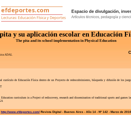
pita y su aplicación escolar en Educación Fí
The pita and its school implementation in Physical Education
C
ísica ADAL
e al currículo de Educación Física dentro de un Proyecto de redescubrimiento, búsqueda y difusión de los jue
DT
ducation curriculum in a Project of rediscovery, research and dissemination of traditional sports and game
SGA
http://www.efdeportes.com/
Revista Digital - Buenos Aires - Año 14 - Nº 142 - Marzo de 201