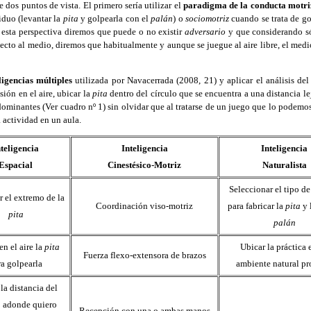
 dos puntos de vista. El primero sería utilizar el
paradigma de la conducta motri
iduo (levantar la
pita
y golpearla con el
palán
) o
sociomotriz
cuando se trata de gol
esta perspectiva diremos que puede o no existir
adversario
y que considerando só
ecto al medio, diremos que habitualmente y aunque se juegue al aire libre, el medi
igencias múltiples
utilizada por Navacerrada (2008, 21) y aplicar el análisis del
ión en el aire, ubicar la
pita
dentro del círculo que se encuentra a una distancia le
ominantes (Ver cuadro nº 1) sin olvidar que al tratarse de un juego que lo podemos 
 actividad en un aula.
nteligencia
Inteligencia
Inteligencia
Espacial
Cinestésico-Motriz
Naturalista
Seleccionar el tipo d
r el extremo de la
Coordinación viso-motriz
para fabricar la
pita
y 
pita
palán
en el aire la
pita
Ubicar la práctica 
Fuerza flexo-extensora de brazos
ra golpearla
ambiente natural pr
la distancia del
o adonde quiero
Recepción con una o ambas manos