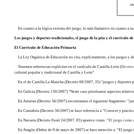
en
En cuanto a la lógica externa del juego, lo más llamativo en cuanto a su
Los juegos y deportes tradicionales, el juego de la pita y el currículo d
El Currículo de Educación Primaria
La Ley Orgánica de Educación no cita, explícitamente, a los juegos y dep
Tenemos referencias explícitas en el currículo de Castilla León (
Decreto
cultural popular y tradicional de Castilla y León”.
En el de Castilla La Mancha (Decreto 68/2007, 35) “juegos y deportes pop
En Galicia (Decreto 130/2007) “Neste caso priorízanse aspectos relativos 
En Asturias (Decreto
56/2007) encontramos el siguiente fragmento:
“jue
En Cantabria (Decreto 56/2007) se hace referencia a “Conocer y practicar 
En Navarra (Decreto Foral 24/2007, 85) aparece como: “
El juego como a
En Aragón (Orden de 9 de mayo de 2007) se hace mención a: “
El juego 