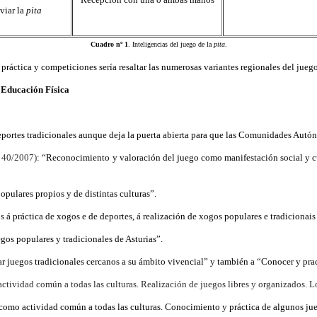
viar la
pita
Cuadro nº 1
. Inteligencias del juego de la
pita
.
 práctica y competiciones sería resaltar las numerosas variantes regionales del juego
e Educación Física
ortes tradicionales aunque deja la puerta abierta para que las Comunidades Autón
 40/2007)
:
“Reconocimiento y valoración del juego como manifestación social y c
ulares propios y de distintas culturas”.
á práctica de xogos e de deportes, á realización de xogos populares e tradicionais
gos populares y tradicionales de Asturias”.
juegos tradicionales cercanos a su ámbito vivencial” y también a “Conocer y practi
ctividad común a todas las culturas. Realización de juegos libres y organizados. L
como actividad común a todas las culturas. Conocimiento y práctica de algunos jue