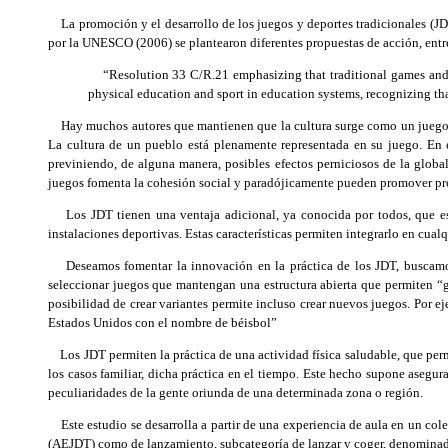
La promoción y el desarrollo de los juegos y deportes tradicionales (JD
por la UNESCO (2006) se plantearon diferentes propuestas de acción, entre 
“Resolution 33 C/R.21 emphasizing that traditional games and spo
physical education and sport in education systems, recognizing tha
Hay muchos autores que mantienen que la cultura surge como un juego y 
La cultura de un pueblo está plenamente representada en su juego. En es
previniendo, de alguna manera, posibles efectos perniciosos de la globa
juegos fomenta la cohesión social y paradójicamente pueden promover prop
Los JDT tienen una ventaja adicional, ya conocida por todos, que es: 
instalaciones deportivas. Estas características permiten integrarlo en cual
Deseamos fomentar la innovación en la práctica de los JDT, buscamos 
seleccionar juegos que mantengan una estructura abierta que permiten “
posibilidad de crear variantes permite incluso crear nuevos juegos. Por
Estados Unidos con el nombre de béisbol”
Los JDT permiten la práctica de una actividad física saludable, que permi
los casos familiar, dicha práctica en el tiempo. Este hecho supone asegura
peculiaridades de la gente oriunda de una determinada zona o región.
Este estudio se desarrolla a partir de una experiencia de aula en un co
(AEJDT) como de lanzamiento, subcategoría de lanzar y coger, denomina