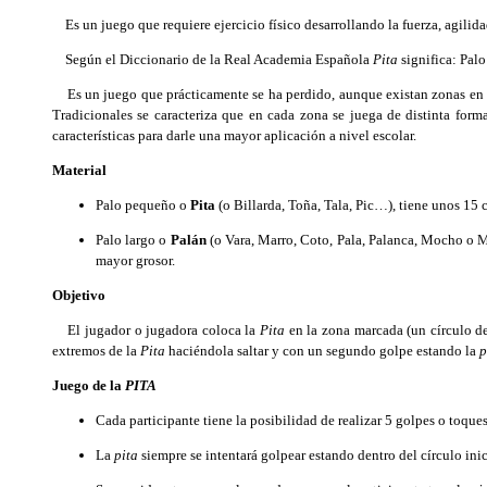
Es un juego que requiere ejercicio físico desarrollando la fuerza, agilida
Según el Diccionario de la Real Academia Española
Pita
significa: Palo
Es un juego que prácticamente se ha perdido, aunque existan zonas en Es
Tradicionales se caracteriza que en cada zona se juega de distinta form
características para darle una mayor aplicación a nivel escolar.
Material
Palo pequeño o
Pita
(o Billarda, Toña, Tala, Pic…), tiene unos 15 
Palo largo o
Palán
(o Vara, Marro, Coto, Pala, Palanca, Mocho o M
mayor grosor.
Objetivo
El jugador o jugadora coloca la
Pita
en la zona marcada (un círculo d
extremos de la
Pita
haciéndola saltar y con un segundo golpe estando la
p
Juego de la
PITA
Cada participante tiene la posibilidad de realizar 5 golpes o toque
La
pita
siempre se intentará golpear estando dentro del círculo inic