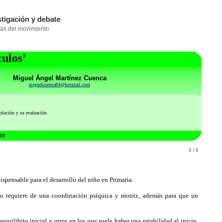
culos’
Miguel Ángel Martínez Cuenca
miguelcuenca84@hotmail.com
olución y su evaluación.
009
1 / 1
spensable para el desarrollo del niño en Primaria.
 requiere de una coordinación psíquica y motriz,
además para que un
quilibrio inicial y otros en los que suele haber una estabilidad al inicio.