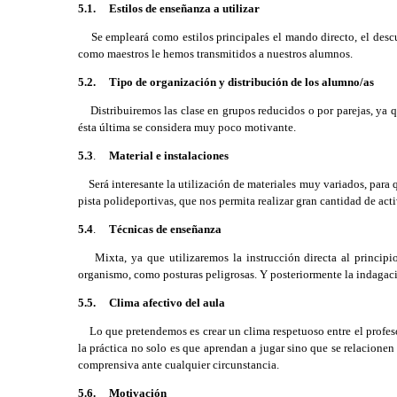
5.1. Estilos de enseñanza a utilizar
Se empleará como estilos principales el mando directo, el descub
como maestros le hemos transmitidos a nuestros alumnos.
5.2.
Tipo de organización y distribución de los alumno/as
Distribuiremos las clase en grupos reducidos o por parejas, ya qu
ésta última se considera muy poco motivante.
5.3
.
Material e instalaciones
Será interesante la utilización de materiales muy variados, para q
pista polideportivas, que nos permita realizar gran cantidad de act
5.4
.
Técnicas de enseñanza
Mixta, ya que utilizaremos la instrucción directa al principio
organismo, como posturas peligrosas. Y posteriormente la indagac
5.5.
Clima afectivo del aula
Lo que pretendemos es crear un clima respetuoso entre el profesor
la práctica no solo es que aprendan a jugar sino que se relacione
comprensiva ante cualquier circunstancia.
5.6.
Motivación