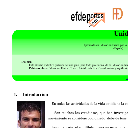
Unid
Diplomado en Educación Física por la 
(España)
Resumen
Esta Unidad didáctica pretende ser una guía, para todo profesional de la Educación física, 
Palabras clave:
Educación Física. Circo. Unidad didáctica. Coordinación y equilibri
h
1. Introducción
En todas las actividades de la vida cotidiana la co
Son muchos los estudiosos, que han investigado
movimiento se considere coordinado, debe de tener, 
Por otra parte, el equilibrio juega un papel vital 