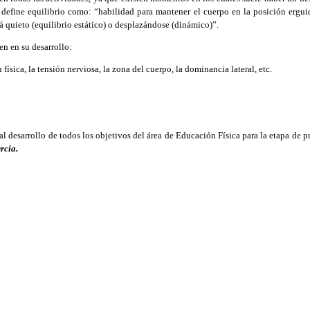
 define equilibrio como: “habilidad para mantener el cuerpo en la posición ergu
tá quieto (equilibrio estático) o desplazándose (dinámico)”.
n en su desarrollo:
n física, la tensión nerviosa, la zona del cuerpo, la dominancia lateral, etc.
desarrollo de todos los objetivos del área de Educación Física para la etapa de pr
rcia.