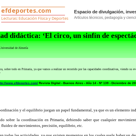
ad didáctica: ‘El circo, un sinfín de espectá
Universidad de Almería
sobre todo en Primaria, ya que vamos a realizar un recorrido por las capacidades coordinativas, viendo su ev
o
ttp://www.efdeportes.com/
Revista Digital - Buenos Aires - Año 14 - Nº 139 - Diciembre de 2
ordinación y el equilibrio juegan un papel fundamental, ya que es un elemento indi
 sobre la coordinación en Primaria, debiendo saber que cualquier movimiento
fluidez de movimientos, precisión, equilibrio, etc.
en todas las actividades, ya que existen momentos en los cuales suele haber un dese