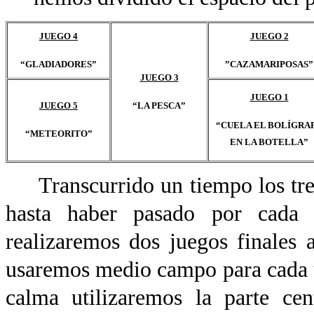
JUEGO 4
JUEGO 2
“GLADIADORES”
”CAZAMARIPOSAS”
JUEGO 3
JUEGO 1
JUEGO 5
“LA PESCA”
“CUELA EL BOLÍGRA
“METEORITO”
EN LA BOTELLA”
Transcurrido un tiempo los tre
hasta haber pasado por cada u
realizaremos dos juegos finales 
usaremos medio campo para cada un
calma utilizaremos la parte cen