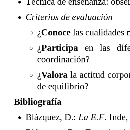
Técnica de enseñanza: obser
Criterios de evaluación
¿
Conoce
las cualidades 
¿
Participa
en las difer
coordinación?
¿
Valora
la actitud corpor
de equilibrio?
Bibliografía
Blázquez, D.:
La E.F
. Inde