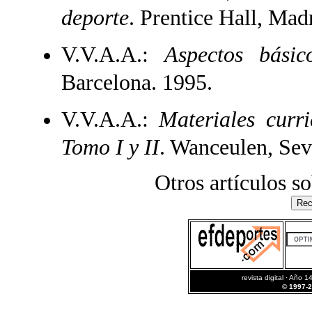
deporte
. Prentice Hall, Mad
V.V.A.A.:
Aspectos bási
Barcelona. 1995.
V.V.A.A.:
Materiales curr
Tomo I y II
. Wanceulen, Sev
Otros artículos s
revista digital · Año 1
© 1997-