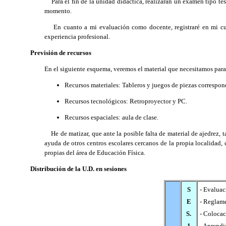
Para el fin de la unidad didáctica, realizarán un examen tipo test 
momento.
En cuanto a mi evaluación como docente, registraré en mi cuad
experiencia profesional.
Previsión de recursos
En el siguiente esquema, veremos el material que necesitamos para 
Recursos materiales: Tableros y juegos de piezas correspon
Recursos tecnológicos: Retroproyector y PC.
Recursos espaciales: aula de clase.
He de matizar, que ante la posible falta de material de ajedrez, ta
ayuda de otros centros escolares cercanos de la propia localidad, 
propias del área de Educación Física.
Distribución de la U.D. en sesiones
S
- Evaluaci
E
- Reglame
S.
- Colocac
1
- Aprendi