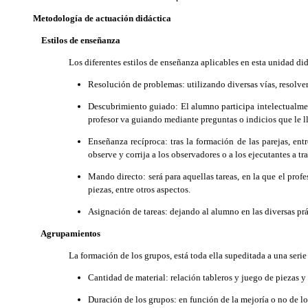
Metodología de actuación didáctica
Estilos de enseñanza
Los diferentes estilos de enseñanza aplicables en esta unidad did
Resolución de problemas: utilizando diversas vías, resolver
Descubrimiento guiado: El alumno participa intelectualme
profesor va guiando mediante preguntas o indicios que le l
Enseñanza recíproca: tras la formación de las parejas, entr
observe y corrija a los observadores o a los ejecutantes a tr
Mando directo: será para aquellas tareas, en la que el prof
piezas, entre otros aspectos.
Asignación de tareas: dejando al alumno en las diversas prá
Agrupamientos
La formación de los grupos, está toda ella supeditada a una serie 
Cantidad de material: relación tableros y juego de piezas y 
Duración de los grupos: en función de la mejoría o no de lo