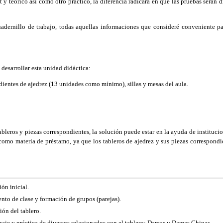
y teórico así como otro práctico, la diferencia radicará en que las pruebas serán di
ernillo de trabajo, todas aquellas informaciones que consideré conveniente par
desarrollar esta unidad didáctica:
dientes de ajedrez (13 unidades como mínimo), sillas y mesas del aula.
bleros y piezas correspondientes, la solución puede estar en la ayuda de institucio
como materia de préstamo, ya que los tableros de ajedrez y sus piezas correspondie
ón inicial.
nto de clase y formación de grupos (parejas).
ión del tablero.
zaje y práctica de diversos relacionados con el tablero: Damas y Damas Chinas.