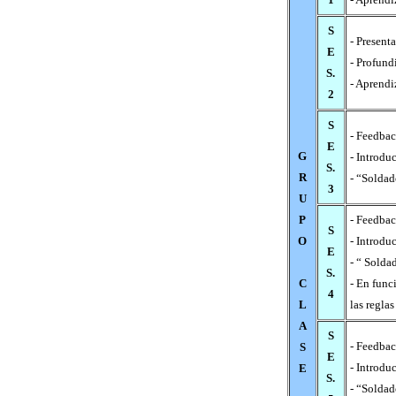
S
- Present
E
- Profund
S.
- Aprendi
2
S
- Feedbac
E
G
- Introduc
S.
R
- “Soldad
3
U
P
- Feedbac
S
O
- Introdu
E
- “ Solda
S.
C
- En func
4
L
las reglas
A
S
- Feedbac
S
E
- Introdu
E
S.
- “Soldad