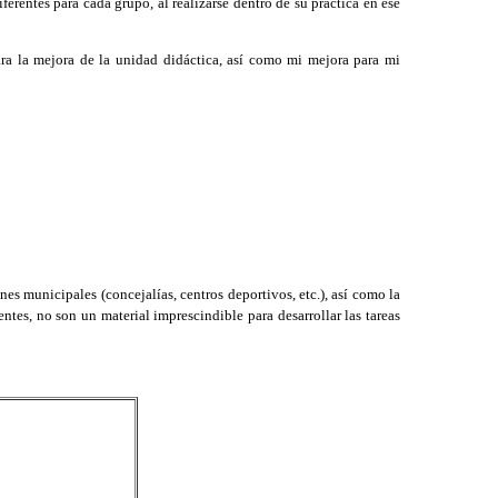
ferentes para cada grupo, al realizarse dentro de su práctica en ese
a la mejora de la unidad didáctica, así como mi mejora para mi
nes municipales (concejalías, centros deportivos, etc.), así como la
ntes, no son un material imprescindible para desarrollar las tareas