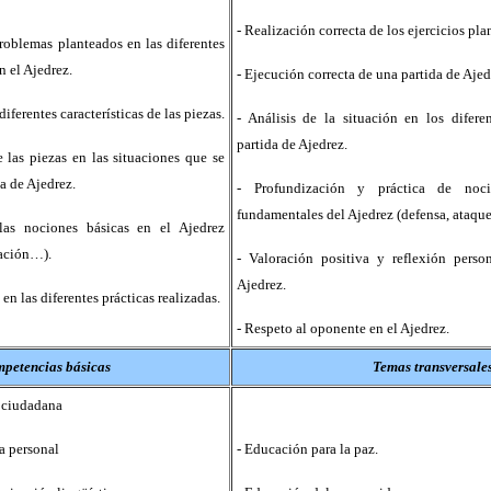
- Realización correcta de los ejercicios pla
roblemas planteados en las diferentes
n el Ajedrez.
- Ejecución correcta de una partida de Ajed
diferentes características de las piezas.
- Análisis de la situación en los dife
partida de Ajedrez.
e las piezas en las situaciones que se
a de Ajedrez.
- Profundización y práctica de noc
fundamentales del Ajedrez (defensa, ataque
las nociones básicas en el Ajedrez
cación…).
- Valoración positiva y reflexión perso
Ajedrez.
 en las diferentes prácticas realizadas.
- Respeto al oponente en el Ajedrez.
petencias básicas
Temas transversale
 ciudadana
a personal
- Educación para la paz.