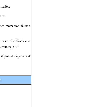
nteados.
rez.
rentes momentos de una
iones más básicas o
, estrategia…).
nal por el deporte del
s