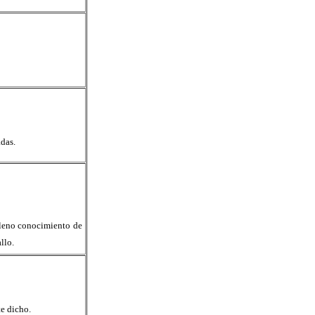
das.
 pleno conocimiento de
llo.
e dicho.