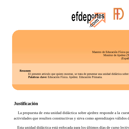
Maestro de Educación Física po
Monitor de Ajedrez (To
(Españ
Resumen
El presente articulo que quiero mostrar, se trata de presentar una unidad didáctica sobre el A
Palabras clave:
Educación Física. Ajedrez. Educación Primaria.
Justificación
La propuesta de esta unidad didáctica sobre ajedrez responde a la cuesti
actividades que resulten constructivas y sirva como aprendizajes válidos d
Esta unidad didáctica está enfocada para los últimos días de curso lectiv