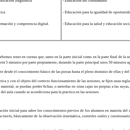
nicación lingüística
- Educación del consumidor.
ica
- Educación para la igualdad de oportunid
ormación y competencia digital.
- Educación para la salud y educación soci
ebemos tener en cuenta que, tanto en la parte inicial como en la parte final de la s
ederá 5 minutos por parte propiamente, durando la parte principal unos 50 minutos
e desde el conocimiento básico de las piezas hasta el pleno dominio de ellas y del 
a y con el objeto del correcto funcionamiento de las sesiones, se fijen unas reglas
el material, se puedan perder fichas, o meterlas en otras cajas no propias a las suy
 del aula cuando se acondiciona para la practica en las sesiones.
ción inicial para saber los conocimientos previos de los alumnos en materia del c
 a través, básicamente de la observación sistemática, controles orales y cuestionario