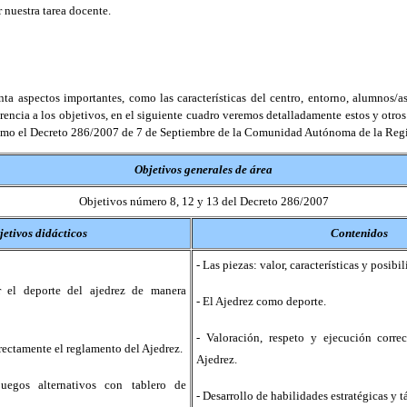
 nuestra tarea docente.
spectos importantes, como las características del centro, entorno, alumnos/as, e
rencia a los objetivos, en el siguiente cuadro veremos detalladamente estos y otros
 como el Decreto 286/2007 de 7 de Septiembre de la Comunidad Autónoma de la Reg
Objetivos generales de área
Objetivos número 8, 12 y 13 del Decreto 286/2007
jetivos didácticos
Contenidos
- Las piezas: valor, características y posibi
r el deporte del ajedrez de manera
- El Ajedrez como deporte.
- Valoración, respeto y ejecución corre
rrectamente el reglamento del Ajedrez.
Ajedrez.
uegos alternativos con tablero de
- Desarrollo de habilidades estratégicas y t