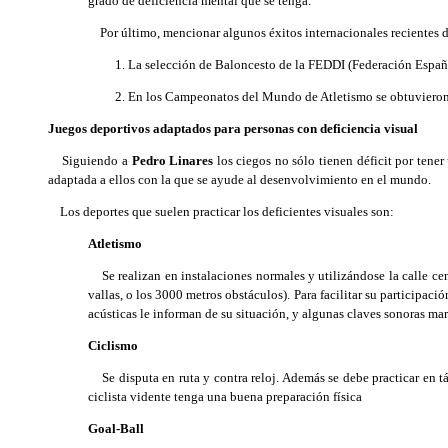
grado de deficiencia mental que se tenga.
Por último, mencionar algunos éxitos internacionales recientes d
La selección de Baloncesto de la FEDDI (Federación Españo
En los Campeonatos del Mundo de Atletismo se obtuvieron 14
Juegos deportivos adaptados para personas con deficiencia visual
Siguiendo a
Pedro Linares
los ciegos no sólo tienen déficit por tene
adaptada a ellos con la que se ayude al desenvolvimiento en el mundo.
Los deportes que suelen practicar los deficientes visuales son:
Atletismo
Se realizan en instalaciones normales y utilizándose la calle cen
vallas, o los 3000 metros obstáculos). Para facilitar su participac
acústicas le informan de su situación, y algunas claves sonoras mar
Ciclismo
Se disputa en ruta y contra reloj. Además se debe practicar en tá
ciclista vidente tenga una buena preparación física
Goal-Ball