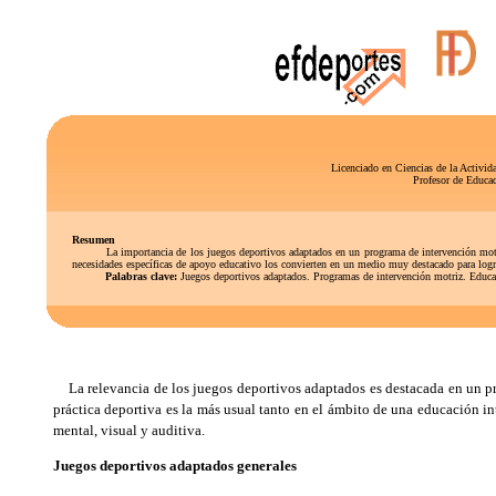
Licenciado en Ciencias de la Activid
Profesor de Educa
Resumen
La importancia de los juegos deportivos adaptados en un programa de intervención motriz q
necesidades específicas de apoyo educativo los convierten en un medio muy destacado para logra
Palabras clave:
Juegos deportivos adaptados. Programas de intervención motriz. Educa
La relevancia de los juegos deportivos adaptados es destacada en un pr
práctica deportiva es la más usual tanto en el ámbito de una educación in
mental, visual y auditiva.
Juegos deportivos adaptados generales