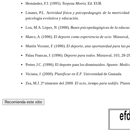
Hernández, F.J. (1995).
Torpeza Motriz
. Ed. EUB.
Linares, P.L.
Actividad física y psicopedagogía de la motricidad
psicología evolutiva y educación.
Lou, M.A. López, N. (1998).
Bases psicopedagógicas de la educac
Marco, A. (1996).
El deporte como experiencia de ocio
. Minusval,
Martín Vicente, F. (1996).
El deporte, una oportunidad para las p
Palau Francas, J. (1996).
Deporte para todos
. Minusval, 103, 28-29
Potter, J.C. (1996). El deporte para los disminuidos.
Apunts: Medici
Viciana, J. (2000).
Planificar en E.F
. Universidad de Granada.
Zea, M.J. 2º trimestre del 2000.
El ocio, tiempo para tod@s: Plant