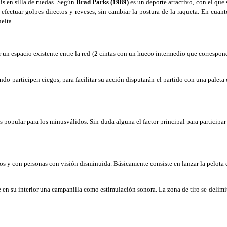
s en silla de ruedas. Según
Brad Parks (1989)
es un deporte atractivo, con el que 
a efectuar golpes directos y reveses, sin cambiar la postura de la raqueta. En cuan
elta.
un espacio existente entre la red (2 cintas con un hueco intermedio que corresponde
o participen ciegos, para facilitar su acción disputarán el partido con una palet
popular para los minusválidos. Sin duda alguna el factor principal para participar c
o
y con personas con visión disminuida. Básicamente consiste en lanzar la pelota con
n su interior una campanilla como estimulación sonora. La zona de tiro se delimi