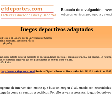
Juegos deportivos adaptados
ad Física y el Deporte por la Universidad de Granada
ción Secundaria. Educación Física
(España)
ueda patente desde el momento en que entendamos que son el contenido principal del mismo. La riqueza de l
r los distintos objetivos que nos plantearemos en nuestro trabajo diario.
ción Física.
http://www.efdeportes.com/
Revista Digital - Buenos Aires - Año 14 - Nº 131 - Abril de 2009
ograma de intervención motriz que busque integrar al alumnado con necesidades es
tegrada como en centros específicos. Por ello se van a presentar juegos deportivo