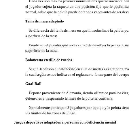
Cada vez son más los jóvenes minusválidos que se inician al teni
el jugador sujeta la raqueta en una posición fija que le posibilit
normal, salvo que la pelota puede botar dos veces antes de ser devu
Tenis de mesa adaptado
Se diferencia del tenis de mesa en que introducimos la pelota por 
superficie de la mesa.
Pierde aquel jugador que no es capaz de devolver la pelota. Cuand
superficie de la mesa.
Baloncesto en silla de ruedas
Según Jacobson el baloncesto en silla de ruedas es el deporte más 
la cual según se nos indica en el reglamento forma parte del cuerp
Goal-Ball
Deporte proveniente de Alemania, siendo olímpico para los ciegos 
defensores y traspasando la línea de la portería contraria.
Normalmente participan 3 jugadores por equipo y la pelota tiene e
los límites de las zonas de juego.
Juegos deportivos adaptados a personas con deficiencia mental