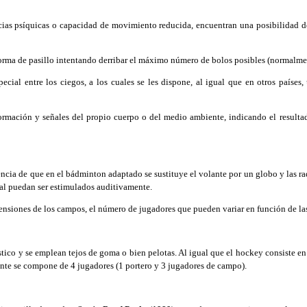
ias psíquicas o capacidad de movimiento reducida, encuentran una posibilidad de
orma de pasillo intentando derribar el máximo número de bolos posibles (normalme
entre los ciegos, a los cuales se les dispone, al igual que en otros países, una
ormación y señales del propio cuerpo o del medio ambiente, indicando el result
a de que en el bádminton adaptado se sustituye el volante por un globo y las raq
ual puedan ser estimulados auditivamente.
siones de los campos, el número de jugadores que pueden variar en función de las ca
co y se emplean tejos de goma o bien pelotas. Al igual que el hockey consiste en
ente se compone de 4 jugadores (1 portero y 3 jugadores de campo).