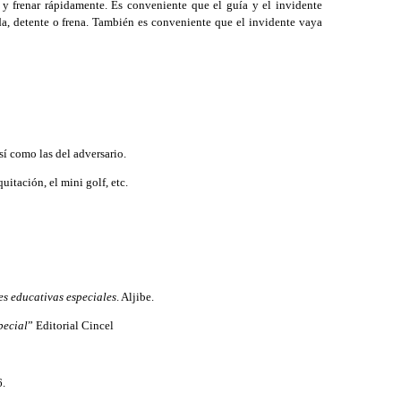
s y frenar rápidamente. Es conveniente que el guía y el invidente
rda, detente o frena. También es conveniente que el invidente vaya
sí como las del adversario.
itación, el mini golf, etc.
s educativas especiales
. Aljibe.
pecial
” Editorial Cincel
6.