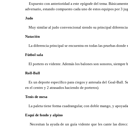
Expuesto con anterioridad a este epígrafe del tema. Básicamente co
adversario, estando compuesto cada uno de estos equipos por 3 jug
Judo
Muy similar al judo convencional siendo su principal diferencia 
Natación
La diferencia principal se encuentra en todas las pruebas donde so
Fútbol sala
El portero es vidente. Además los balones son sonoros, siempre b
Roll-Ball
Es un deporte específico para ciegos y antesala del Goal-Ball. Se
en el centro y 2 atrasados haciendo de porteros).
Tenis de mesa
La paleta tiene forma cuadrangular, con doble mango, y apoyada e
Esquí de fondo y alpino
Necesitan la ayuda de un guía vidente que les cante las direccio