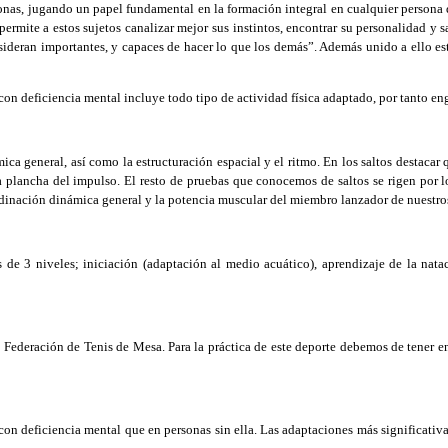
nas, jugando un papel fundamental en la formación integral en cualquier persona q
ermite a estos sujetos canalizar mejor sus instintos, encontrar su personalidad y s
sideran importantes, y capaces de hacer lo que los demás”. Además unido a ello est
con deficiencia mental incluye todo tipo de actividad física adaptado, por tanto eng
a general, así como la estructuración espacial y el ritmo. En los saltos destacar q
la plancha del impulso. El resto de pruebas que conocemos de saltos se rigen por 
rdinación dinámica general y la potencia muscular del miembro lanzador de nuestro
 3 niveles; iniciación (adaptación al medio acuático), aprendizaje de la natació
Federación de Tenis de Mesa. Para la práctica de este deporte debemos de tener en
 deficiencia mental que en personas sin ella. Las adaptaciones más significativa