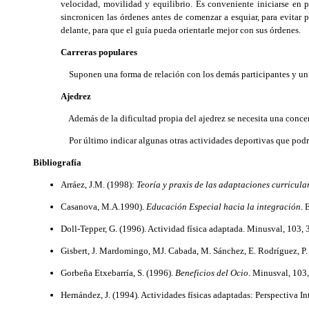
velocidad, movilidad y equilibrio. Es conveniente iniciarse en p
sincronicen las órdenes antes de comenzar a esquiar, para evitar 
delante, para que el guía pueda orientarle mejor con sus órdenes.
Carreras populares
Suponen una forma de relación con los demás participantes y un m
Ajedrez
Además de la dificultad propia del ajedrez se necesita una concent
Por último indicar algunas otras actividades deportivas que podría
Bibliografía
Arráez, J.M. (1998):
Teoría y praxis de las adaptaciones curricular
Casanova, M.A.1990).
Educación Especial hacia la integración
. 
Doll-Tepper, G. (1996). Actividad física adaptada. Minusval, 103, 3
Gisbert, J. Mardomingo, MJ. Cabada, M. Sánchez, E. Rodríguez, P. 
Gorbeña Etxebarría, S. (1996).
Beneficios del Ocio
. Minusval, 103,
Hernández, J. (1994). Actividades físicas adaptadas: Perspectiva In