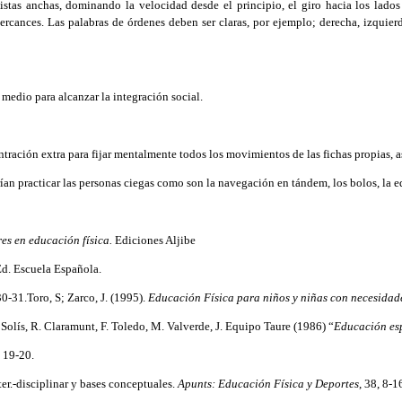
istas anchas, dominando la velocidad desde el principio, el giro hacia los lado
percances. Las palabras de órdenes deben ser claras, por ejemplo; derecha, izquie
edio para alcanzar la integración social.
ración extra para fijar mentalmente todos los movimientos de las fichas propias, a
n practicar las personas ciegas como son la navegación en tándem, los bolos, la equ
es en educación física.
Ediciones Aljibe
Ed. Escuela Española.
0-31.Toro, S; Zarco, J. (1995).
Educación Física para niños y niñas con necesidade
Solís, R. Claramunt, F. Toledo, M. Valverde, J. Equipo Taure (1986) “
Educación es
 19-20.
ter.-disciplinar y bases conceptuales.
Apunts: Educación Física y Deportes
, 38, 8-1