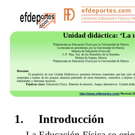
Unidad didáctica: ‘La u
*Diplomada en Educación Física por la Universidad de Murcia
Licenciada en periodismo por la Universidad de Murcia
Maestra de Educación Física del
C.P. Ntra. Sra. de los Remedios de la Torrealta
Molina de Segura, Murcia
*Diplomada en Educación Física por la Universidad de Murcia
Resumen
El propósito de esta Unidad Didáctica es presentar diversos materiales que han sido elabora
materiales a manos de los propios alumnos partiendo de otros elementos, utensilios u objetos de
habilidades y destrezas motrices.
Palabras clave
: Educación Física. Material de desecho. Juegos alternativos. Unidad didác
http://www.efdeportes.com/
Revista Di
1. Introducción
La Educación Física se orient