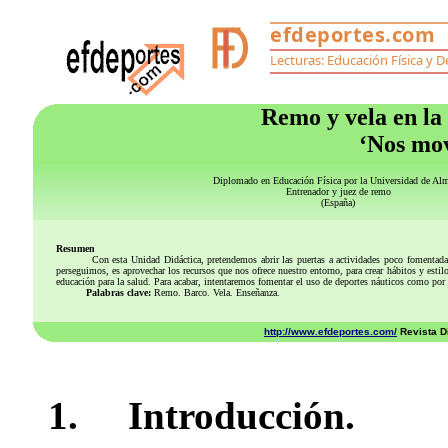
Remo y vela en la
‘Nos mov
Diplomado en Educación Física por la Universidad de Alm
Entrenador y juez de remo
(España)
Resumen
Con esta Unidad Didáctica, pretendemos abrir las puertas a actividades poco fomentadas, por
perseguimos, es aprovechar los recursos que nos ofrece nuestro entorno, para crear hábitos y estil
educación para la salud. Para acabar, intentaremos fomentar el uso de deportes náuticos como por 
Palabras clave:
Remo. Barco. Vela. Enseñanza.
http://www.efdeportes.com/
Revista Di
1. Introducción.