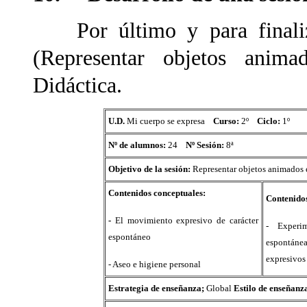
Por último y para finaliza
(Representar objetos anim
Didáctica.
U.D.
Mi cuerpo se expresa
Curso:
2º
Ciclo:
1º
Nº de alumnos:
24
Nº Sesión:
8ª
Objetivo de la sesión:
Representar objetos animados 
Contenidos conceptuales:
Contenido
-
El movimiento expresivo de carácter
- Experi
espontáneo
espontáne
expresivos
- Aseo e higiene personal
Estrategia de enseñanza;
Global
Estilo de enseñanz