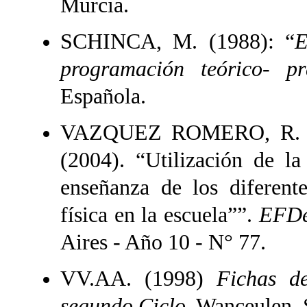
Murcia.
SCHINCA, M. (1988): “
E
programación teórico- pr
Española.
VAZQUEZ ROMERO, R. 
(2004). “Utilización de l
enseñanza de los diferent
física en la escuela””.
EFDe
Aires - Año 10 - N° 77.
VV.AA. (1998)
Fichas d
segundo Ciclo
. Wanceulen. 