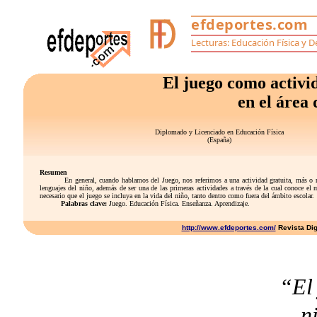
El juego como activi
en el área
Diplomado y Licenciado en Educación Física
(España)
Resumen
En general, cuando hablamos del Juego, nos referimos a una actividad gratuita, más o menos 
lenguajes del niño, además de ser una de las primeras actividades a través de la cual conoce el 
necesario que el juego se incluya en la vida del niño, tanto dentro como fuera del ámbito escolar.
Palabras clave:
Juego. Educación Física. Enseñanza. Aprendizaje.
http://www.efdeportes.com/
Revista Dig
“El 
n