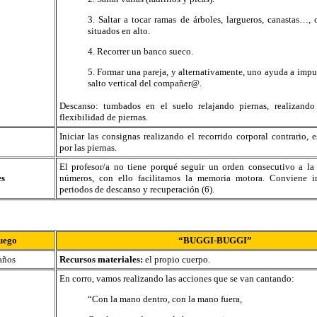
3. Saltar a tocar ramas de árboles, largueros, canastas…, 
situados en alto.
4. Recorrer un banco sueco.
5. Formar una pareja, y alternativamente, uno ayuda a impu
salto vertical del compañer@.
Descanso: tumbados en el suelo relajando piernas, realizando 
flexibilidad de piernas.
Iniciar las consignas realizando el recorrido corporal contrario, e
por las piernas.
El profesor/a no tiene porqué seguir un orden consecutivo a la
es
números, con ello facilitamos la memoria motora. Conviene ir
periodos de descanso y recuperación (6).
uego
“BUGGI-BUGGI”
años
Recursos materiales:
el propio cuerpo.
En corro, vamos realizando las acciones que se van cantando:
“Con la mano dentro, con la mano fuera,