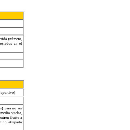
erida (número,
costados en el
deportivo)
s) para no ser
media vuelta,
entren frente a
niño atrapado