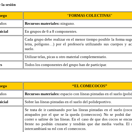
 la sesión
uego
“
FORMAS COLECTIVAS
”
años
Recursos materiales:
ninguno.
nicial
En grupos de 6 a 8 componentes.
Cada grupo debe realizar en el menor tiempo posible la forma sug
letra, polígono…) por el profesor/a utilizando sus cuerpos y a
suelo.
Utilizar telas, picas u otro material complementario.
es
Todos los componentes del grupo han de participar.
uego
“EL COMECOCOS”
años
Recursos materiales:
espacio con líneas pintadas en el suelo (poli
nicial
Sobre las líneas pintadas en el suelo del polideportivo.
Se trata de ir caminando por las líneas pintadas en el suelo (coco
atrapados por el que se la queda (comecocos). No se podrá dar 
correr o salirse de las líneas. En el caso de que dos cocos se encu
frente no podrán cruzarse y tendrán que dar media vuelta. El 
intercambiará su rol con el comecocos.