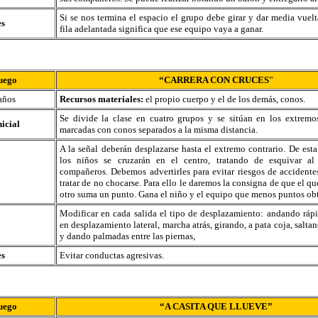
Si se nos termina el espacio el grupo debe girar y dar media vuelta
es
fila adelantada significa que ese equipo vaya a ganar.
uego
“CARRERA CON CRUCES
”
años
Recursos materiales:
el propio cuerpo y el de los demás, conos.
Se divide la clase en cuatro grupos y se sitúan en los extremo
nicial
marcadas con conos separados a la misma distancia.
A la señal deberán desplazarse hasta el extremo contrario. De est
los niños se cruzarán en el centro, tratando de esquivar al
compañeros. Debemos advertirles para evitar riesgos de accident
tratar de no chocarse. Para ello le daremos la consigna de que el q
otro suma un punto. Gana el niño y el equipo que menos puntos ob
Modificar en cada salida el tipo de desplazamiento: andando rápi
en desplazamiento lateral, marcha atrás, girando, a pata coja, salt
y dando palmadas entre las piernas,
es
Evitar conductas agresivas.
uego
“A CASITA QUE LLUEVE”