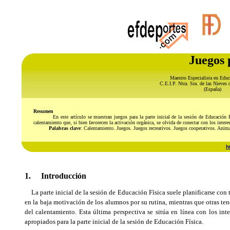
Juegos p
Maestro Especialista en Educ
C.E.I.P. Ntra. Sra. de las Nieves 
(España)
Resumen
En este artículo se muestran juegos para la parte inicial de la sesión de Educación Física
calentamiento que, si bien favorecen la activación orgánica, se olvida de conectar con los inter
Palabras clave
: Calentamiento. Juegos. Juegos recreativos. Juegos cooperativos. Anima
h
1. Introducción
La parte inicial de la sesión de Educación Física suele planificarse con 
en la baja motivación de los alumnos por su rutina, mientras que otras tend
del calentamiento. Esta última perspectiva se sitúa en línea con los in
apropiados para la parte inicial de la sesión de Educación Física.