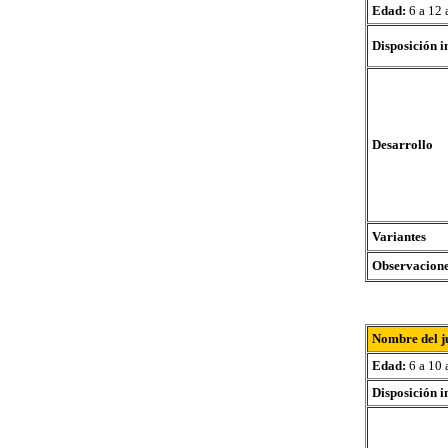
Edad:
6 a 12 
Disposición i
Desarrollo
Variantes
Observacion
Nombre del j
Edad:
6 a 10 
Disposición i