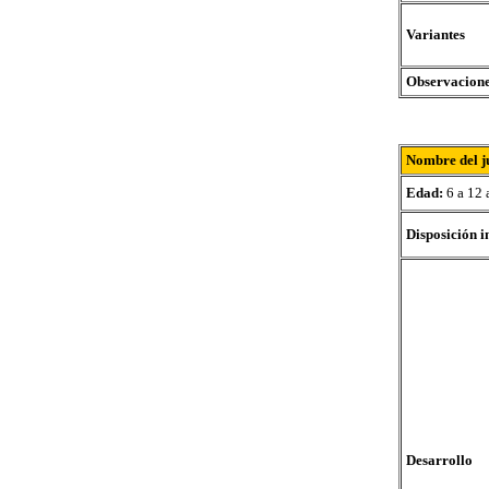
Variantes
Observacion
Nombre del j
Edad:
6 a 12 
Disposición i
Desarrollo