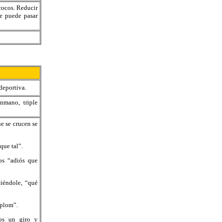
cocos. Reducir
se puede pasar
deportiva.
nmano, triple
e se crucen se
ue tal”.
os “adiós que
iéndole, “qué
 plom”.
mos un giro y