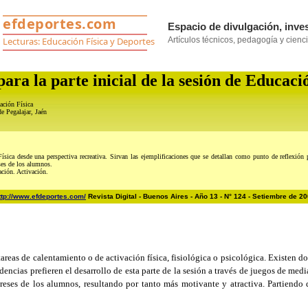
ara la parte inicial de la sesión de Educaci
ación Física
de Pegalajar, Jaén
 desde una perspectiva recreativa. Sirvan las ejemplificaciones que se detallan como punto de reflexión p
eses de los alumnos.
ción. Activación.
ttp://www.efdeportes.com/
Revista Digital - Buenos Aires - Año 13 - N° 124 - Setiembre de 2
tareas de calentamiento o de activación física, fisiológica o psicológica. Existen 
encias prefieren el desarrollo de esta parte de la sesión a través de juegos de medi
tereses de los alumnos, resultando por tanto más motivante y atractiva. Partien