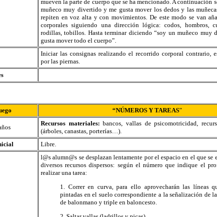
mueven la parte de cuerpo que se ha mencionado. A continuación s
muñeco muy divertido y me gusta mover los dedos y las muñecas
repiten en voz alta y con movimientos. De este modo se van aña
corporales siguiendo una dirección lógica: codos, hombros, cue
rodillas, tobillos. Hasta terminar diciendo “soy un muñeco muy 
gusta mover todo el cuerpo”.
Iniciar las consignas realizando el recorrido corporal contrario, e
por las piernas.
es
uego
“NÚMEROS Y TAREAS
”
Recursos materiales:
bancos, vallas de psicomotricidad, recur
años
(árboles, canastas, porterías…).
nicial
Libre.
l@s alumn@s se desplazan lentamente por el espacio en el que se 
diversos recursos dispersos: según el número que indique el pro
realizar una tarea:
1. Correr en curva, para ello aprovecharán las líneas 
pintadas en el suelo correspondiente a la señalización de la
de balonmano y triple en baloncesto.
2. Saltar vallas (ladrillos y picas).