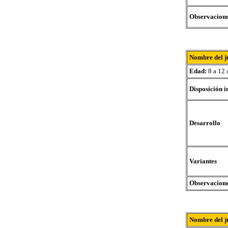
Observacion
Nombre del j
Edad:
8 a 12 
Disposición i
Desarrollo
Variantes
Observacion
Nombre del j