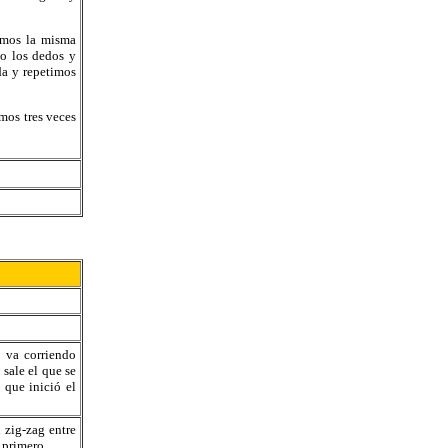
emos la misma
o los dedos y
da y repetimos
mos tres veces
o va corriendo
sale el que se
 que inició el
 zig-zag entre
 primero.