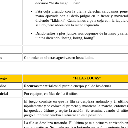
decimos “hasta luego Lucas”.
Pata coja pisando con la pierna derecha: saludamos pon
mano apoyada con el dedo pulgar en la frente y moviend
diciendo “kikiriki”. Cambiamos a pata coja con la izquier
saludo, pero ahora con la mano izquierda.
Dando saltos a pies juntos: nos cogemos de la mano y salta
juntos diciendo “boing, boing, boing”.
es
Controlar conductas agresivas en los saludos.
uego
“FILAS LOCAS
”
años
Recursos materiales:
el propio cuerpo y el de los demás.
nicial
Por equipos, en filas de 4 a 6 niños.
El juego consiste en que la fila se desplaza andando y él últim
rápidamente y se coloca el primero y mantiene la marcha, entonces 
ha quedado último y repite la acción. Se termina cuando el niño
juego el primero vuelva a situarse en esta posición.
La fila se desplaza trotando. El último pasa a primero corriendo en
sus compañeros. Se puede realizar botando un balón y entregarlo al