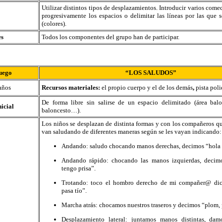
Utilizar distintos tipos de desplazamientos. Introducir varios come
progresivamente los espacios o delimitar las líneas por las que 
(colores).
es
Todos los componentes del grupo han de participar.
uego
“LOS SALUDOS”
años
Recursos materiales:
el propio cuerpo y el de los demás
,
pista poli
De forma libre sin salirse de un espacio delimitado (área balo
nicial
baloncesto…).
Los niños se desplazan de distinta formas y con los compañeros qu
van saludando de diferentes maneras según se les vayan indicando:
Andando: saludo chocando manos derechas, decimos “hola q
Andando rápido: chocando las manos izquierdas, decim
tengo prisa”.
Trotando: toco el hombro derecho de mi compañer@ dic
pasa tío”.
Marcha atrás: chocamos nuestros traseros y decimos “plom,
Desplazamiento lateral: juntamos manos distintas, da