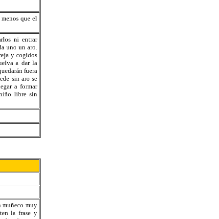
s menos que el
rlos ni entrar
da uno un aro.
reja y cogidos
elva a dar la
quedarán fuera
ede sin aro se
egar a formar
iño libre sin
 un muñeco muy
en la frase y