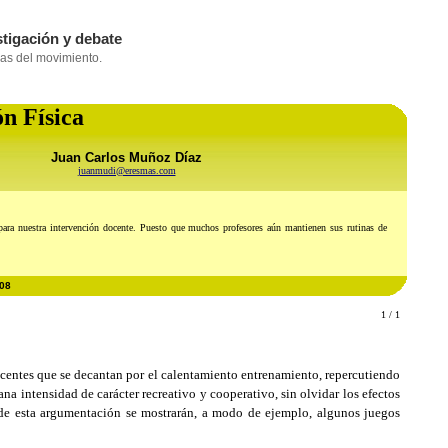
ón Física
Juan Carlos Muñoz Díaz
juanmudi@eresmas.com
ara nuestra intervención docente. Puesto que muchos profesores aún mantienen sus rutinas de
008
1 / 1
docentes que se decantan por el calentamiento entrenamiento, repercutiendo
ana intensidad de carácter recreativo y cooperativo, sin olvidar los efectos
do de esta argumentación se mostrarán, a modo de ejemplo, algunos juegos