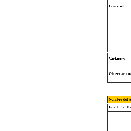
Desarrollo
Variantes
Observacion
Nombre del j
Edad:
6 a 10 