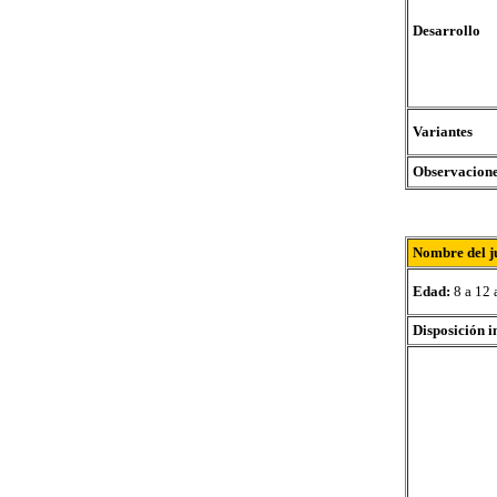
Desarrollo
Variantes
Observacion
Nombre del j
Edad:
8 a 12 
Disposición i