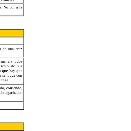
. No por ir la
s de una cruz
a manera todos
 resto de sus
es que hay que
ue se toque con
tenga
do, corriendo,
ando, agachados