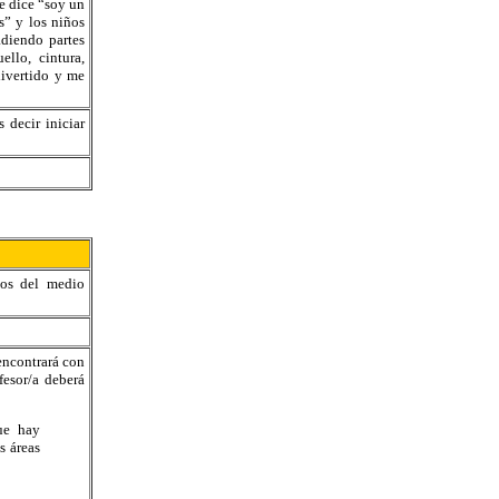
e dice “soy un
” y los niños
diendo partes
llo, cintura,
divertido y me
s decir iniciar
sos del medio
encontrará con
fesor/a deberá
que hay
s áreas