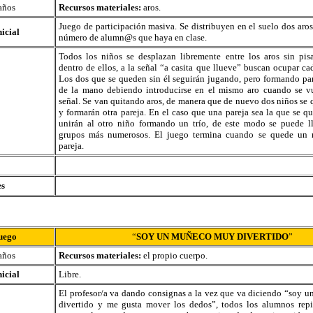
años
Recursos materiales:
aros.
Juego de participación masiva. Se distribuyen en el suelo dos aro
nicial
número de alumn@s que haya en clase.
Todos los niños se desplazan libremente entre los aros sin pisa
dentro de ellos, a la señal “a casita que llueve” buscan ocupar ca
Los dos que se queden sin él seguirán jugando, pero formando pa
de la mano debiendo introducirse en el mismo aro cuando se vu
señal. Se van quitando aros, de manera que de nuevo dos niños se 
y formarán otra pareja. En el caso que una pareja sea la que se qu
unirán al otro niño formando un trío, de este modo se puede ll
grupos más numerosos. El juego termina cuando se quede un n
pareja.
es
uego
“
SOY UN MUÑECO MUY DIVERTIDO
”
años
Recursos materiales:
el propio cuerpo.
nicial
Libre.
El profesor/a va dando consignas a la vez que va diciendo “soy
divertido y me gusta mover los dedos”, todos los alumnos repit