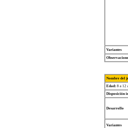
Variantes
Observacion
Nombre del j
Edad:
8 a 12 
Disposición i
Desarrollo
Variantes